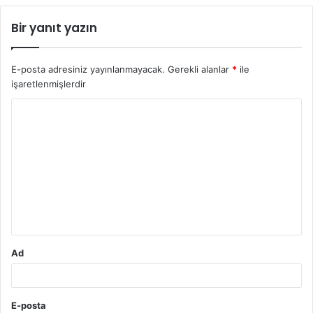
Bir yanıt yazın
E-posta adresiniz yayınlanmayacak.
Gerekli alanlar
*
ile
işaretlenmişlerdir
Y
o
r
u
m
*
Ad
E-posta