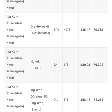
Gazimağusa)
(Kktc)
Ada Kent
Üniversitesi
Diş Hekimliği
(Kktc-
SAY
42/5
425,47
79.288
(%25 İndirimli)
Gazimağusa)
(Kktc)
Ada Kent
Üniversitesi
Hukuk
(Kktc-
EA
6/6
389,98
76.326
(Burslu)
Gazimağusa)
(Kktc)
Ada Kent
İngilizce
Üniversitesi
Öğretmenliği
(Kktc-
DİL
5/5
368,46
35.265
(İngilizce)
Gazimağusa)
(Burslu)