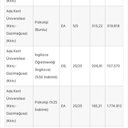
(Kktc)
Ada Kent
Üniversitesi
Psikoloji
(Kktc-
EA
5/5
315,22
319.818
(Burslu)
Gazimağusa)
(Kktc)
Ada Kent
İngilizce
Üniversitesi
Öğretmenliği
(Kktc-
DİL
25/25
206,91
107.370
(İngilizce)
Gazimağusa)
(%50 İndirimli)
(Kktc)
Ada Kent
Üniversitesi
Psikoloji (%25
(Kktc-
EA
25/25
165,21
1.774.912
İndirimli)
Gazimağusa)
(Kktc)