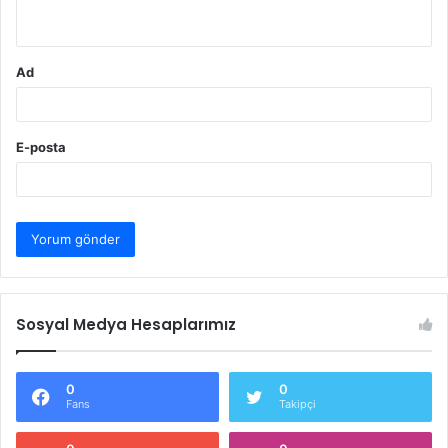
*
Ad
E-posta
Sosyal Medya Hesaplarımız
0
0
Fans
Takipçi