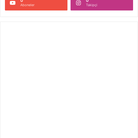
0
0
Aboneler
Takipçi