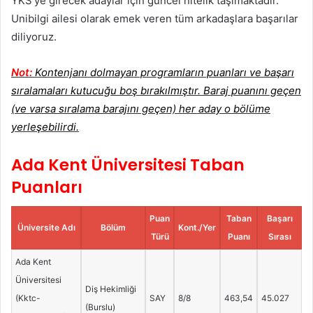
YKS’ye girecek adaylar için güncel nitelik taşımaktadır.
Unibilgi ailesi olarak emek veren tüm arkadaşlara başarılar
diliyoruz.
Not:
Kontenjanı dolmayan programların puanları ve başarı
sıralamaları kutucuğu boş bırakılmıştır. Baraj puanını geçen
(ve varsa sıralama barajını geçen) her aday o bölüme
yerleşebilirdi.
Ada Kent Üniversitesi Taban
Puanları
Puan
Taban
Başarı
Üniversite Adı
Bölüm
Kont./Yer
Türü
Puanı
Sırası
Ada Kent
Üniversitesi
Diş Hekimliği
(Kktc-
SAY
8/8
463,54
45.027
(Burslu)