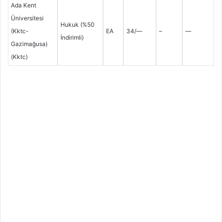
Ada Kent
Üniversitesi
Hukuk (%50
(Kktc-
EA
34/—
–
—
İndirimli)
Gazimağusa)
(Kktc)