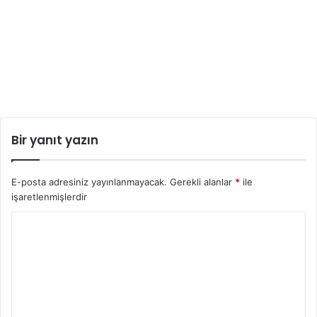
Bir yanıt yazın
E-posta adresiniz yayınlanmayacak.
Gerekli alanlar
*
ile
işaretlenmişlerdir
Y
o
r
u
m