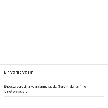
Bir yanıt yazın
E-posta adresiniz yayınlanmayacak.
Gerekli alanlar
*
ile
işaretlenmişlerdir
Y
o