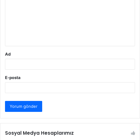
r
u
m
*
Ad
E-posta
Sosyal Medya Hesaplarımız