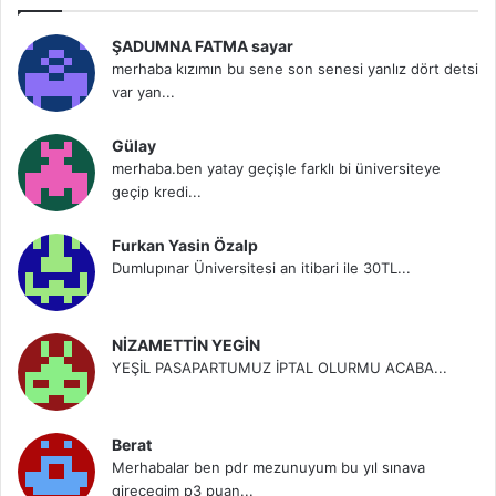
ŞADUMNA FATMA sayar
merhaba kızımın bu sene son senesi yanlız dört detsi
var yan...
Gülay
merhaba.ben yatay geçişle farklı bi üniversiteye
geçip kredi...
Furkan Yasin Özalp
Dumlupınar Üniversitesi an itibari ile 30TL...
NİZAMETTİN YEGİN
YEŞİL PASAPARTUMUZ İPTAL OLURMU ACABA...
Berat
Merhabalar ben pdr mezunuyum bu yıl sınava
girecegim p3 puan...