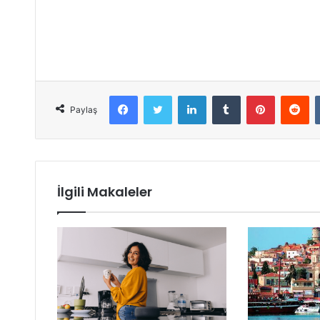
Facebook
Twitter
LinkedIn
Tumblr
Pinterest
Reddit
Paylaş
İlgili Makaleler