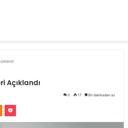
çıklandı
eri Açıklandı
0
17
Bir dakikadan az
Odnoklassniki
Pocket