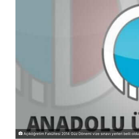
Açıköğretim Fakültesi 2014 Güz Dönemi vize sınavı yerleri belli oldu