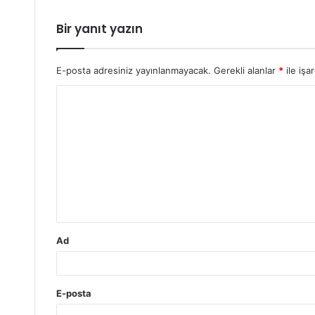
Bir yanıt yazın
E-posta adresiniz yayınlanmayacak.
Gerekli alanlar
*
ile işa
Y
o
r
u
m
*
Ad
E-posta