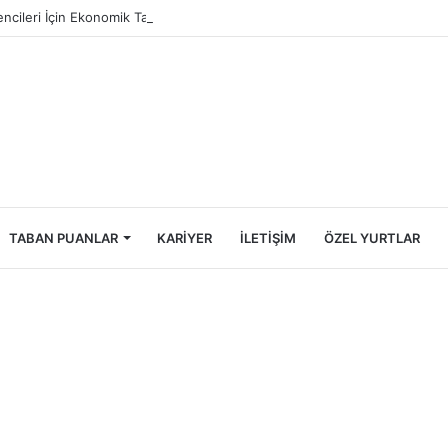
ncileri İçin Ekonomik Tatil Rehberi
TABAN PUANLAR
KARIYER
İLETIŞIM
ÖZEL YURTLAR