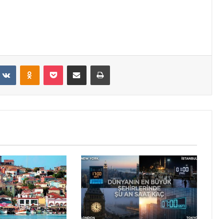
VKontakte
Odnoklassniki
Pocket
E-Posta ile paylaş
Yazdır