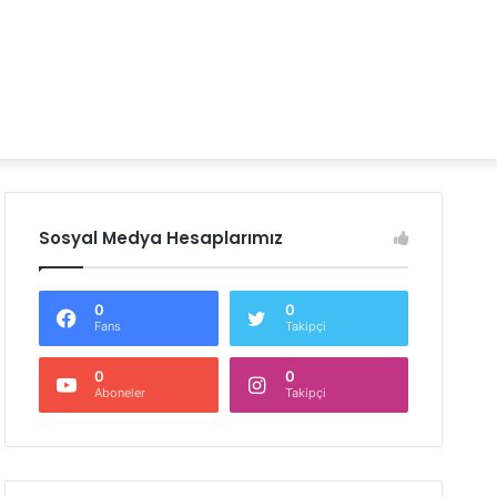
Sosyal Medya Hesaplarımız
0
0
Fans
Takipçi
0
0
Aboneler
Takipçi