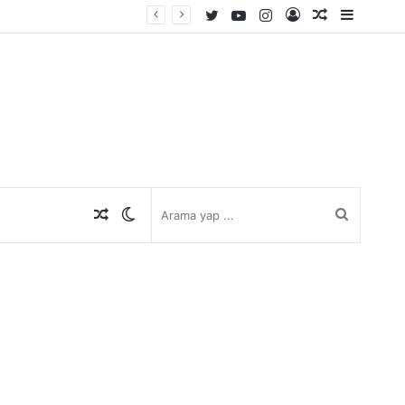
Twitter
YouTube
Instagram
Kayıt
Rastgele
Kenar
Ol
Makale
Bölmes
Rastgele
Dış
Arama
Makale
görünümü
yap
değiştir
...