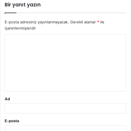
Bir yanıt yazın
E-posta adresiniz yayınlanmayacak.
Gerekli alanlar
*
ile
işaretlenmişlerdir
Y
o
r
u
m
*
Ad
E-posta