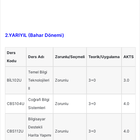
2.YARIYIL (Bahar Dönemi)
Ders
Ders Adı
Zorunlu/Seçmeli
Teorik/Uygulama
AKTS
Kodu
Temel Bilgi
BİL102U
Teknolojileri
Zorunlu
3+0
3.0
II
Coğrafi Bilgi
CBS104U
Zorunlu
3+0
4.0
Sistemleri
Bilgisayar
Destekli
CBS112U
Zorunlu
3+0
4.0
Harita Yapımı