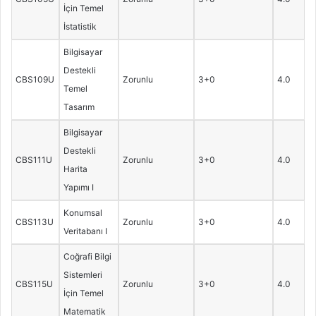
İçin Temel
İstatistik
Bilgisayar
Destekli
CBS109U
Zorunlu
3+0
4.0
Temel
Tasarım
Bilgisayar
Destekli
CBS111U
Zorunlu
3+0
4.0
Harita
Yapımı I
Konumsal
CBS113U
Zorunlu
3+0
4.0
Veritabanı I
Coğrafi Bilgi
Sistemleri
CBS115U
Zorunlu
3+0
4.0
İçin Temel
Matematik