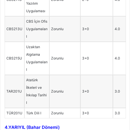
Yazılım
Uygulaması
CBS İçin Ofis
CBS213U
Uygulamaları
Zorunlu
3+0
4.0
I
Uzaktan
Algılama
CBS215U
Zorunlu
3+0
4.0
Uygulamaları
I
Atatürk
İlkeleri ve
TAR201U
Zorunlu
3+0
3.0
İnkılap Tarihi
I
TÜR201U
Türk Dili I
Zorunlu
3+0
3.0
4.YARIYIL (Bahar Dönemi)