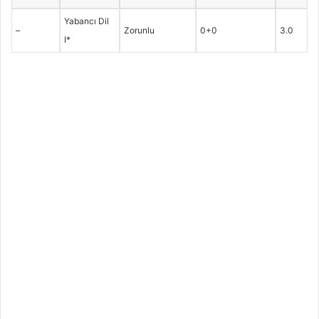
Yabancı Dil
–
Zorunlu
0+0
3.0
I*