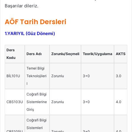
Başarılar dileriz.
AÖF Tarih Dersleri
1.YARIYIL (Güz Dönemi)
Ders
Ders Adı
Zorunlu/Seçmeli
Teorik/Uygulama
AKTS
Kodu
Temel Bilgi
BİL101U
Teknolojileri
Zorunlu
3+0
3.0
I
Coğrafi Bilgi
CBS103U
Sistemlerine
Zorunlu
3+0
4.0
Giriş
Coğrafi Bilgi
Sistemleri
CBS105U
Zorunlu
3+0
4.0