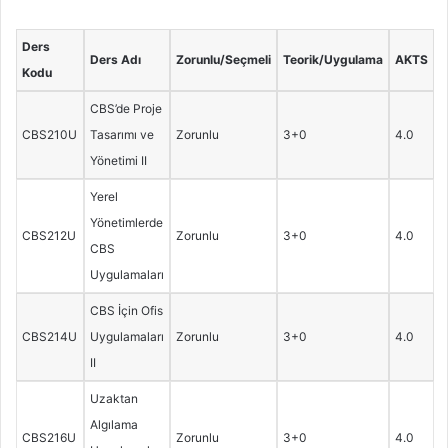
Ders
Ders Adı
Zorunlu/Seçmeli
Teorik/Uygulama
AKTS
Kodu
CBS’de Proje
CBS210U
Tasarımı ve
Zorunlu
3+0
4.0
Yönetimi II
Yerel
Yönetimlerde
CBS212U
Zorunlu
3+0
4.0
CBS
Uygulamaları
CBS İçin Ofis
CBS214U
Uygulamaları
Zorunlu
3+0
4.0
II
Uzaktan
Algılama
CBS216U
Zorunlu
3+0
4.0