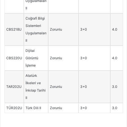
Uygulamaları
II
Coğrafi Bilgi
Sistemleri
CBS218U
Zorunlu
3+0
4.0
Uygulamaları
II
Dijital
CBS220U
Görüntü
Zorunlu
3+0
4.0
İşleme
Atatürk
İlkeleri ve
TAR202U
Zorunlu
3+0
3.0
İnkılap Tarihi
II
TÜR202U
Türk Dili II
Zorunlu
3+0
3.0