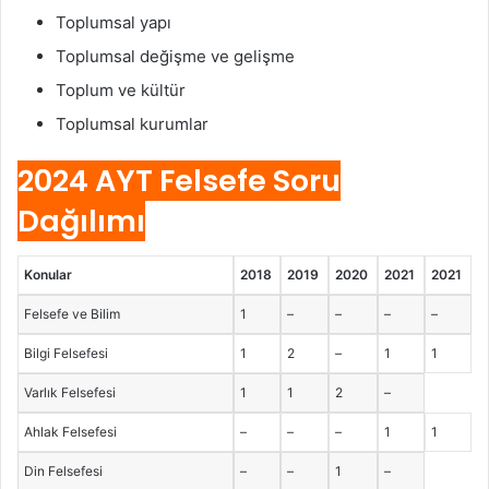
Toplumsal yapı
Toplumsal değişme ve gelişme
Toplum ve kültür
Toplumsal kurumlar
2024 AYT Felsefe Soru
Dağılımı
Konular
2018
2019
2020
2021
2021
Felsefe ve Bilim
1
–
–
–
–
Bilgi Felsefesi
1
2
–
1
1
Varlık Felsefesi
1
1
2
–
Ahlak Felsefesi
–
–
–
1
1
Din Felsefesi
–
–
1
–