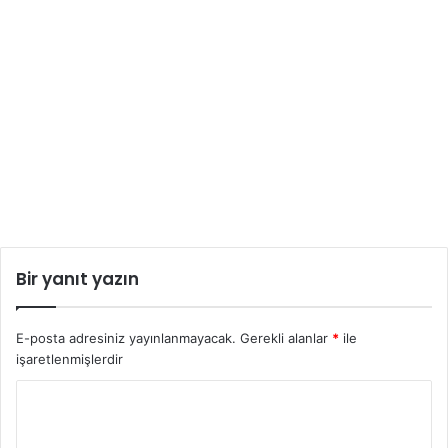
Bir yanıt yazın
E-posta adresiniz yayınlanmayacak.
Gerekli alanlar
*
ile
işaretlenmişlerdir
Y
o