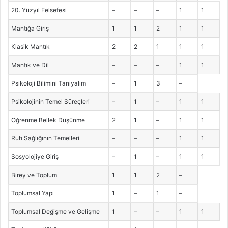
20. Yüzyıl Felsefesi
–
–
–
1
1
Mantığa Giriş
1
1
2
1
1
Klasik Mantık
2
2
1
1
1
Mantık ve Dil
–
–
–
1
1
Psikoloji Bilimini Tanıyalım
–
1
3
–
Psikolojinin Temel Süreçleri
–
1
–
1
1
Öğrenme Bellek Düşünme
2
1
–
1
1
Ruh Sağlığının Temelleri
–
–
–
1
1
Sosyolojiye Giriş
–
1
–
1
1
Birey ve Toplum
1
1
2
–
Toplumsal Yapı
1
–
1
–
Toplumsal Değişme ve Gelişme
1
–
–
1
1