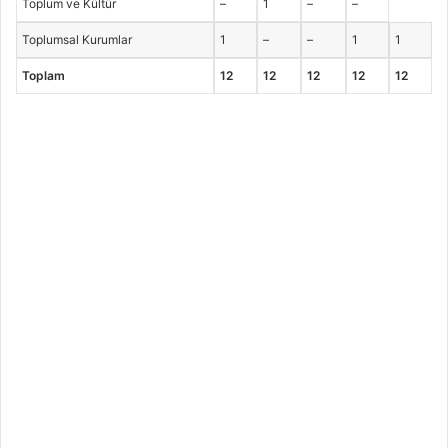
Toplum ve Kültür
–
1
–
–
Toplumsal Kurumlar
1
–
–
1
1
Toplam
12
12
12
12
12