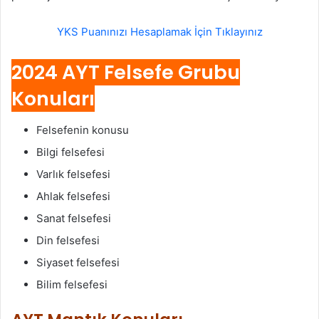
YKS Puanınızı Hesaplamak İçin Tıklayınız
2024 AYT Felsefe Grubu
Konuları
Felsefenin konusu
Bilgi felsefesi
Varlık felsefesi
Ahlak felsefesi
Sanat felsefesi
Din felsefesi
Siyaset felsefesi
Bilim felsefesi