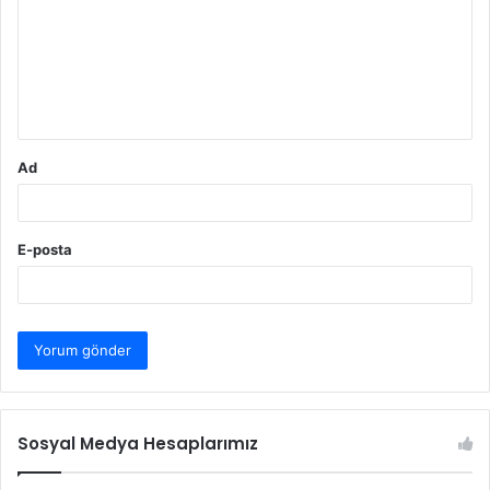
r
u
m
*
Ad
E-posta
Sosyal Medya Hesaplarımız