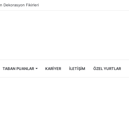
ncileri İçin Ekonomik Tatil Rehberi
TABAN PUANLAR
KARIYER
İLETIŞIM
ÖZEL YURTLAR