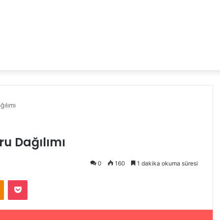
ılımı
ru Dağılımı
0
160
1 dakika okuma süresi
Odnoklassniki
Pocket