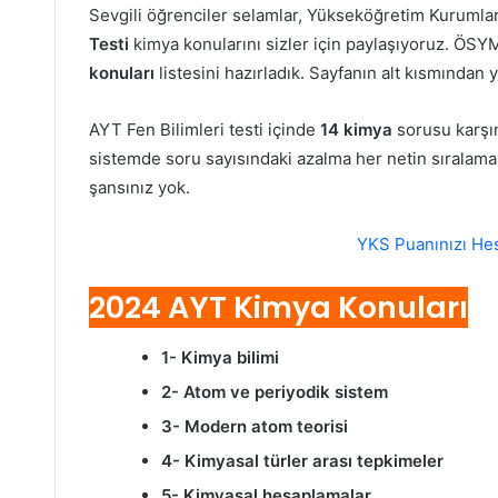
Sevgili öğrenciler selamlar, Yükseköğretim Kurumla
Testi
kimya konularını sizler için paylaşıyoruz. ÖSY
konuları
listesini hazırladık. Sayfanın alt kısmından y
AYT Fen Bilimleri testi içinde
14 kimya
sorusu karşım
sistemde soru sayısındaki azalma her netin sıralamar
şansınız yok.
YKS Puanınızı Hes
2024 AYT Kimya Konuları
1- Kimya bilimi
2- Atom ve periyodik sistem
3- Modern atom teorisi
4- Kimyasal türler arası tepkimeler
5- Kimyasal hesaplamalar