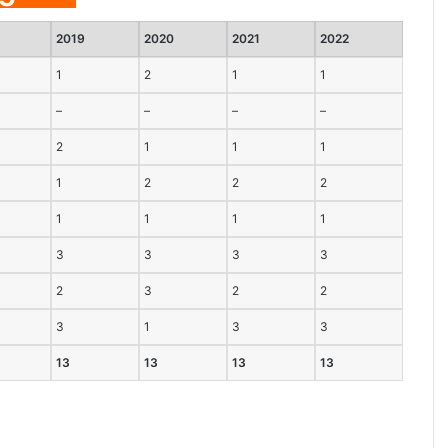
2019
2020
2021
2022
1
2
1
1
–
–
–
–
2
1
1
1
1
2
2
2
1
1
1
1
3
3
3
3
2
3
2
2
3
1
3
3
13
13
13
13