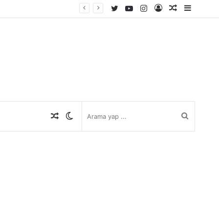
Twitter
YouTube
Instagram
Kayıt
Rastgele
Kenar
Ol
Makale
Bölmes
Rastgele
Dış
Arama
Makale
görünümü
yap
değiştir
...