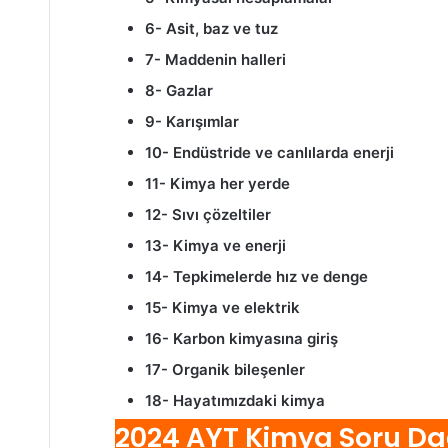
6- Asit, baz ve tuz
7- Maddenin halleri
8- Gazlar
9- Karışımlar
10- Endüstride ve canlılarda enerji
11- Kimya her yerde
12- Sıvı çözeltiler
13- Kimya ve enerji
14- Tepkimelerde hız ve denge
15- Kimya ve elektrik
16- Karbon kimyasına giriş
17- Organik bileşenler
18- Hayatımızdaki kimya
2024 AYT Kimya Soru Da