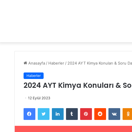
Anasayfa
/
Haberler
/
2024 AYT Kimya Konuları & Soru Dağ
Haberler
2024 AYT Kimya Konuları & So
12 Eylül 2023
Facebook
Twitter
LinkedIn
Tumblr
Pinterest
Reddit
VKontakte