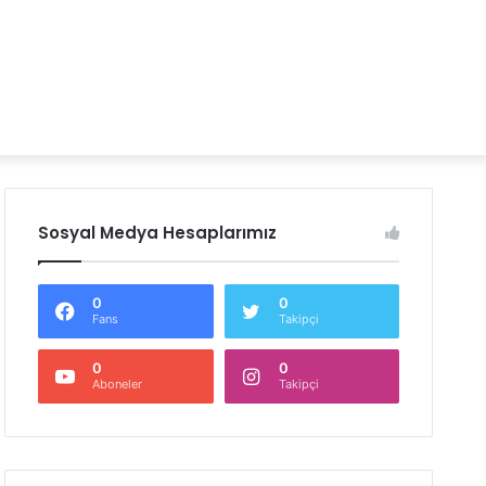
Sosyal Medya Hesaplarımız
0
0
Fans
Takipçi
0
0
Aboneler
Takipçi