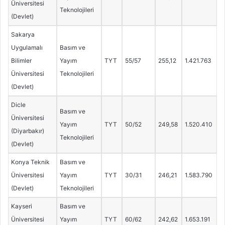
Üniversitesi
Teknolojileri
(Devlet)
Sakarya
Uygulamalı
Basım ve
Bilimler
Yayım
TYT
55/57
255,12
1.421.763
Üniversitesi
Teknolojileri
(Devlet)
Dicle
Basım ve
Üniversitesi
Yayım
TYT
50/52
249,58
1.520.410
(Diyarbakır)
Teknolojileri
(Devlet)
Konya Teknik
Basım ve
Üniversitesi
Yayım
TYT
30/31
246,21
1.583.790
(Devlet)
Teknolojileri
Kayseri
Basım ve
Üniversitesi
Yayım
TYT
60/62
242,62
1.653.191