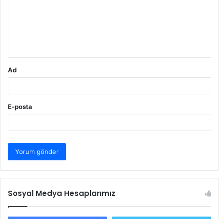
u
m
*
Ad
E-posta
Sosyal Medya Hesaplarımız