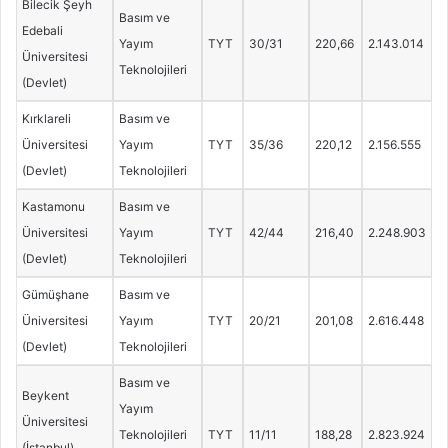
Bilecik Şeyh
Basım ve
Edebali
Yayım
TYT
30/31
220,66
2.143.014
Üniversitesi
Teknolojileri
(Devlet)
Kırklareli
Basım ve
Üniversitesi
Yayım
TYT
35/36
220,12
2.156.555
(Devlet)
Teknolojileri
Kastamonu
Basım ve
Üniversitesi
Yayım
TYT
42/44
216,40
2.248.903
(Devlet)
Teknolojileri
Gümüşhane
Basım ve
Üniversitesi
Yayım
TYT
20/21
201,08
2.616.448
(Devlet)
Teknolojileri
Basım ve
Beykent
Yayım
Üniversitesi
Teknolojileri
TYT
11/11
188,28
2.823.924
(İstanbul)