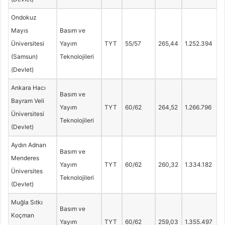
Ondokuz
Mayıs
Basım ve
Üniversitesi
Yayım
TYT
55/57
265,44
1.252.394
(Samsun)
Teknolojileri
(Devlet)
Ankara Hacı
Basım ve
Bayram Veli
Yayım
TYT
60/62
264,52
1.266.796
Üniversitesi
Teknolojileri
(Devlet)
Aydın Adnan
Basım ve
Menderes
Yayım
TYT
60/62
260,32
1.334.182
Üniversites
Teknolojileri
(Devlet)
Muğla Sıtkı
Basım ve
Koçman
Yayım
TYT
60/62
259,03
1.355.497