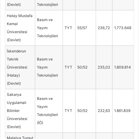
(Devlet)
Teknolojileri
Hatay Mustafa
Basım ve
Kemal
Yayım
TYT
55/57
236,72
1.773.648
Üniversitesi
Teknolojileri
(Devlet)
İskenderun
Teknik
Basım ve
Üniversitesi
Yayım
TYT
50/52
235,02
1.809.814
(Hatay)
Teknolojileri
(Devlet)
Sakarya
Basım ve
Uygulamalı
Yayım
Bilimler
TYT
50/52
232,63
1.861.839
Teknolojileri
Üniversitesi
(İÖ)
(Devlet)
Malatya Turgut