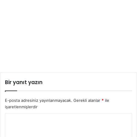
Bir yanıt yazın
E-posta adresiniz yayınlanmayacak.
Gerekli alanlar
*
ile
işaretlenmişlerdir
Y
o
r