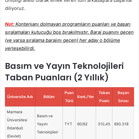
Unibilgi ailesi olarak emek veren tüm arkadaşlara başarılar
diliyoruz.
Not:
Kontenjanı dolmayan programların puanları ve başarı
sıralamaları kutucuğu boş bırakılmıştır. Baraj puanını geçen
(ve varsa sıralama barajını geçen) her aday o bölüme
yerleşebilirdi.
Basım ve Yayın Teknolojileri
Taban Puanları (2 Yıllık)
Puan
Taban
Başarı
Üniversite Adı
Bölüm
Kont./Yer
Türü
Puanı
Sırası
Marmara
Basım ve
Üniversitesi
Yayım
TYT
60/62
310,45
693.318
(İstanbul)
Teknolojileri
(Devlet)