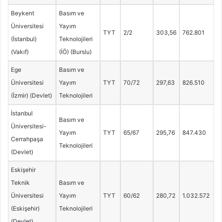
Beykent
Basım ve
Üniversitesi
Yayım
TYT
2/2
303,56
762.801
(İstanbul)
Teknolojileri
(Vakıf)
(İÖ) (Burslu)
Ege
Basım ve
Üniversitesi
Yayım
TYT
70/72
297,63
826.510
(İzmir) (Devlet)
Teknolojileri
İstanbul
Basım ve
Üniversitesi-
Yayım
TYT
65/67
295,76
847.430
Cerrahpaşa
Teknolojileri
(Devlet)
Eskişehir
Teknik
Basım ve
Üniversitesi
Yayım
TYT
60/62
280,72
1.032.572
(Eskişehir)
Teknolojileri
(Devlet)