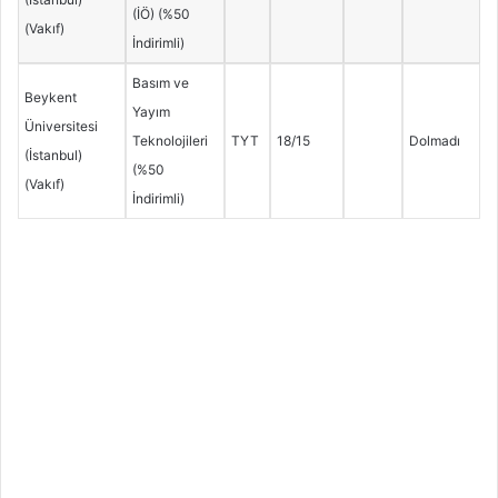
(İÖ) (%50
(Vakıf)
İndirimli)
Basım ve
Beykent
Yayım
Üniversitesi
Teknolojileri
TYT
18/15
Dolmadı
(İstanbul)
(%50
(Vakıf)
İndirimli)