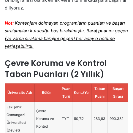
Unibilgi ailesi olarak emek veren tüm arkadaşlara başarılar
diliyoruz.
Not:
Kontenjanı dolmayan programların puanları ve başarı
sıralamaları kutucuğu boş bırakılmıştır. Baraj puanını geçen
(ve varsa sıralama barajını geçen) her aday o bölüme
yerleşebilirdi.
Çevre Koruma ve Kontrol
Taban Puanları (2 Yıllık)
Puan
Taban
Başarı
Üniversite Adı
Bölüm
Kont./Yer
Türü
Puanı
Sırası
Eskişehir
Çevre
Osmangazi
Koruma ve
TYT
50/52
283,93
990.382
Üniversitesi
Kontrol
(Devlet)