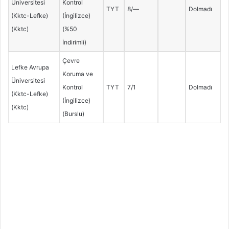
Üniversitesi
Kontrol
TYT
8/—
Dolmadı
(Kktc-Lefke)
(İngilizce)
(Kktc)
(%50
İndirimli)
Çevre
Lefke Avrupa
Koruma ve
Üniversitesi
Kontrol
TYT
7/1
Dolmadı
(Kktc-Lefke)
(İngilizce)
(Kktc)
(Burslu)