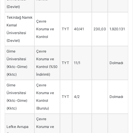
(Devlet)
Tekirdağ Namık
Çevre
Kemal
Koruma ve
TYT
40/41
230,03
1.920.131
Üniversitesi
Kontrol
(Devlet)
Girne
Çevre
Üniversitesi
Koruma ve
TYT
11/1
Dolmadı
(Kktc-Girne)
Kontrol (%50
(Kktc)
İndirimli)
Girne
Çevre
Üniversitesi
Koruma ve
TYT
4/2
Dolmadı
(Kktc-Girne)
Kontrol
(Kktc)
(Burslu)
Çevre
Lefke Avrupa
Koruma ve