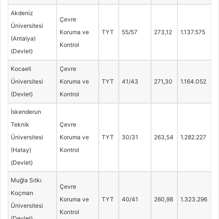
Akdeniz
Çevre
Üniversitesi
Koruma ve
TYT
55/57
273,12
1.137.575
(Antalya)
Kontrol
(Devlet)
Kocaeli
Çevre
Üniversitesi
Koruma ve
TYT
41/43
271,30
1.164.052
(Devlet)
Kontrol
İskenderun
Teknik
Çevre
Üniversitesi
Koruma ve
TYT
30/31
263,54
1.282.227
(Hatay)
Kontrol
(Devlet)
Muğla Sıtkı
Çevre
Koçman
Koruma ve
TYT
40/41
260,98
1.323.296
Üniversitesi
Kontrol
(Devlet)