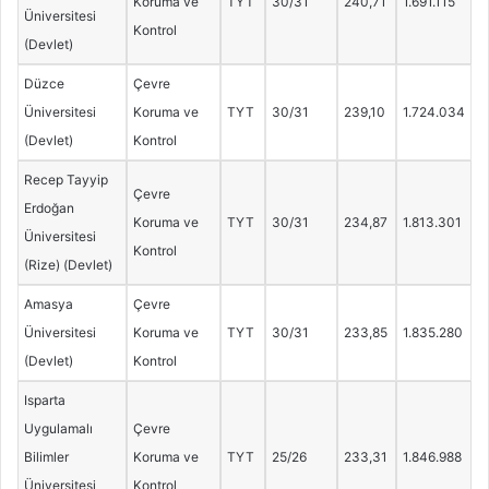
Koruma ve
TYT
30/31
240,71
1.691.115
Üniversitesi
Kontrol
(Devlet)
Düzce
Çevre
Üniversitesi
Koruma ve
TYT
30/31
239,10
1.724.034
(Devlet)
Kontrol
Recep Tayyip
Çevre
Erdoğan
Koruma ve
TYT
30/31
234,87
1.813.301
Üniversitesi
Kontrol
(Rize) (Devlet)
Amasya
Çevre
Üniversitesi
Koruma ve
TYT
30/31
233,85
1.835.280
(Devlet)
Kontrol
Isparta
Uygulamalı
Çevre
Bilimler
Koruma ve
TYT
25/26
233,31
1.846.988
Üniversitesi
Kontrol