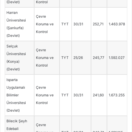
(Devlet)
Kontrol
Harran
Çevre
Üniversitesi
Koruma ve
TYT
30/31
252,71
1.463.978
(Şanlıurfa)
Kontrol
(Devlet)
Selçuk
Çevre
Üniversitesi
Koruma ve
TYT
25/26
245,77
1.592.027
(Konya)
Kontrol
(Devlet)
Isparta
Uygulamalı
Çevre
Bilimler
Koruma ve
TYT
30/31
241,60
1.673.255
Üniversitesi
Kontrol
(Devlet)
Bilecik Şeyh
Çevre
Edebali