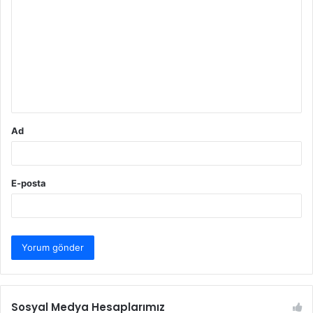
o
r
u
m
*
Ad
E-posta
Sosyal Medya Hesaplarımız