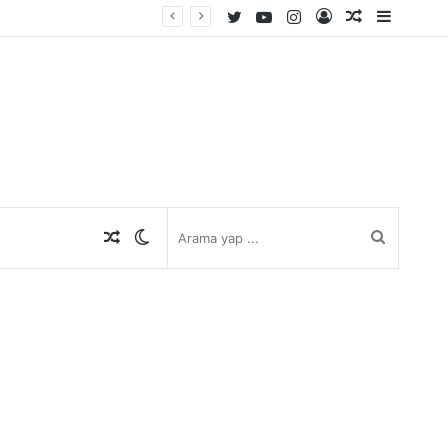
Twitter
YouTube
Instagram
Kayıt
Rastgele
Kenar
Ol
Makale
Bölmes
Rastgele
Dış
Arama
Makale
görünümü
yap
değiştir
...