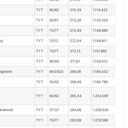
TYT
80/82
274,39
1.119.422
TYT
55/57
273,26
1.135.524
TYT
75/77
272,49
1.146.684
lu)
TYT
12/12
272,34
1.148.811
TYT
75/77
272,13
1.151.882
TYT
90/93
271,61
1.159.513
öğretim)
TYT
900/923
269,58
1.189.432
TYT
50/52
269,49
1.190.789
TYT
60/62
265,34
1.254.087
ndirimli)
TYT
37/37
264,98
1.259.539
TYT
75/77
263,89
1.276.589