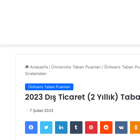
Anasayfa
/
Üniversite Taban Puanları
/
Önlisans Taban Pua
Sıralamaları
Önlisans Taban Puanları
2023 Dış Ticaret (2 Yıllık) Ta
7 Şubat 2023
Facebook
Twitter
LinkedIn
Tumblr
Pinterest
Reddit
VKontakte