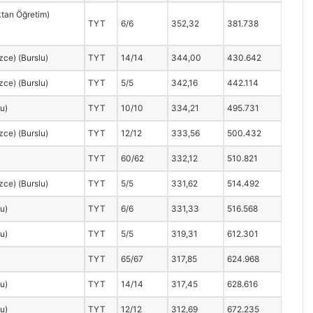
ktan Öğretim)
TYT
6/6
352,32
381.738
izce) (Burslu)
TYT
14/14
344,00
430.642
izce) (Burslu)
TYT
5/5
342,16
442.114
lu)
TYT
10/10
334,21
495.731
izce) (Burslu)
TYT
12/12
333,56
500.432
TYT
60/62
332,12
510.821
izce) (Burslu)
TYT
5/5
331,62
514.492
lu)
TYT
6/6
331,33
516.568
lu)
TYT
5/5
319,31
612.301
TYT
65/67
317,85
624.968
lu)
TYT
14/14
317,45
628.616
lu)
TYT
12/12
312,69
672.235