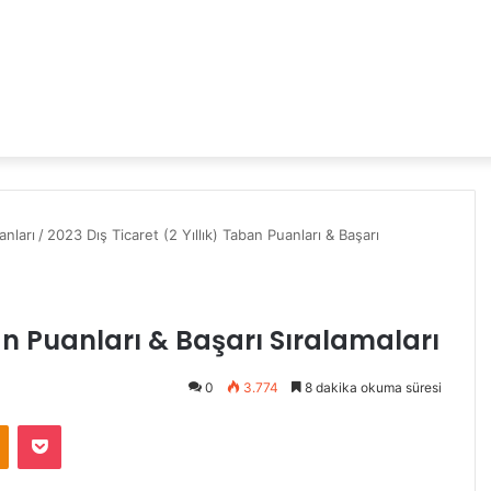
nları
/
2023 Dış Ticaret (2 Yıllık) Taban Puanları & Başarı
ban Puanları & Başarı Sıralamaları
0
3.774
8 dakika okuma süresi
Odnoklassniki
Pocket