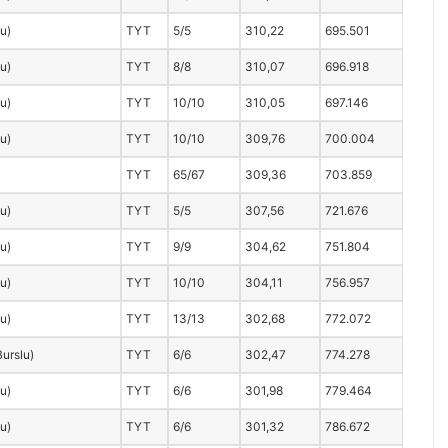
lu)
TYT
5/5
310,22
695.501
lu)
TYT
8/8
310,07
696.918
lu)
TYT
10/10
310,05
697.146
lu)
TYT
10/10
309,76
700.004
TYT
65/67
309,36
703.859
lu)
TYT
5/5
307,56
721.676
lu)
TYT
9/9
304,62
751.804
lu)
TYT
10/10
304,11
756.957
lu)
TYT
13/13
302,68
772.072
Burslu)
TYT
6/6
302,47
774.278
lu)
TYT
6/6
301,98
779.464
lu)
TYT
6/6
301,32
786.672