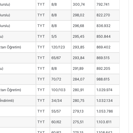
Burslu)
TYT
8/8
300,74
792.741
Burslu)
TYT
8/8
298,02
822.270
Burslu)
TYT
8/8
296,68
836.932
lu)
TYT
5/5
295,45
850.844
ktan Öğretim)
TYT
120/123
293,85
869.402
TYT
65/67
293,84
869.515
lu)
TYT
8/8
291,89
892.205
TYT
70/72
284,07
988.615
ktan Öğretim)
TYT
100/103
280,91
1.029.974
ndirimli)
TYT
34/34
280,75
1.032.134
TYT
55/57
279,13
1.053.786
TYT
60/62
275,51
1.103.611
TYT
60/62
275,15
1.108.642