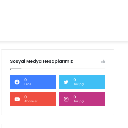
Sosyal Medya Hesaplarımız
0
0
Fans
Takipçi
0
0
Aboneler
Takipçi