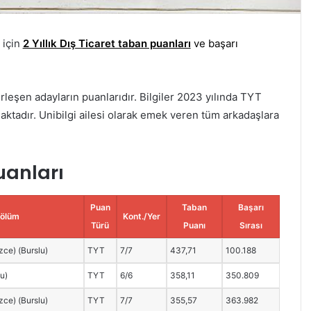
 için
2 Yıllık Dış Ticaret taban puanları
ve başarı
rleşen adayların puanlarıdır. Bilgiler 2023 yılında TYT
aktadır. Unibilgi ailesi olarak emek veren tüm arkadaşlara
uanları
Puan
Taban
Başarı
ölüm
Kont./Yer
Türü
Puanı
Sırası
izce) (Burslu)
TYT
7/7
437,71
100.188
lu)
TYT
6/6
358,11
350.809
izce) (Burslu)
TYT
7/7
355,57
363.982