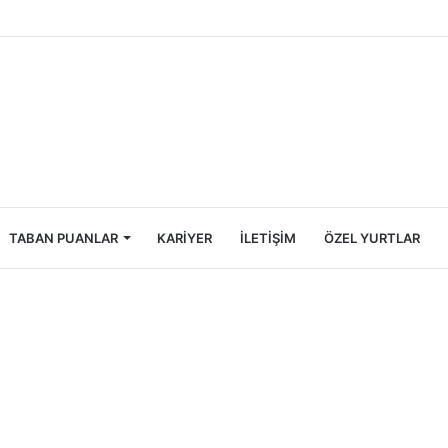
ncileri İçin Ekonomik Tatil Rehberi
TABAN PUANLAR
KARIYER
İLETIŞIM
ÖZEL YURTLAR