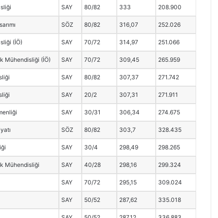
sliği
SAY
80/82
333
208.900
asarımı
SÖZ
80/82
316,07
252.026
liği (İÖ)
SAY
70/72
314,97
251.066
ik Mühendisliği (İÖ)
SAY
70/72
309,45
265.959
liği
SAY
80/82
307,37
271.742
liği
SAY
20/2
307,31
271.911
menliği
SAY
30/31
306,34
274.675
iyatı
SÖZ
80/82
303,7
328.435
iği
SAY
30/4
298,49
298.265
ik Mühendisliği
SAY
40/28
298,16
299.324
SAY
70/72
295,15
309.024
SAY
50/52
287,62
335.018
SAY
50/52
287,12
336.883