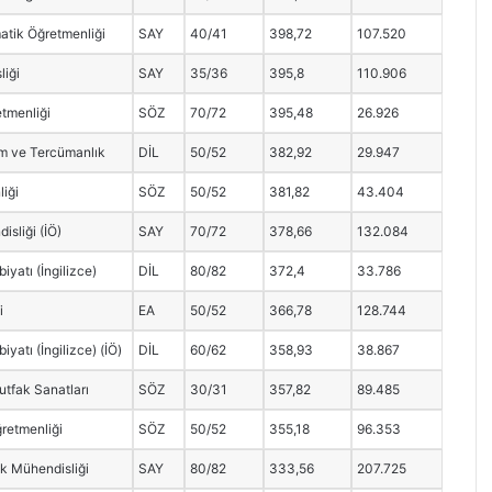
atik Öğretmenliği
SAY
40/41
398,72
107.520
liği
SAY
35/36
395,8
110.906
tmenliği
SÖZ
70/72
395,48
26.926
im ve Tercümanlık
DİL
50/52
382,92
29.947
iği
SÖZ
50/52
381,82
43.404
isliği (İÖ)
SAY
70/72
378,66
132.084
biyatı (İngilizce)
DİL
80/82
372,4
33.786
i
EA
50/52
366,78
128.744
biyatı (İngilizce) (İÖ)
DİL
60/62
358,93
38.867
tfak Sanatları
SÖZ
30/31
357,82
89.485
ğretmenliği
SÖZ
50/52
355,18
96.353
ik Mühendisliği
SAY
80/82
333,56
207.725