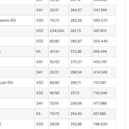
SAY
20/21
284,07
347.994
sarımı (İÖ)
SÖZ
70/72
282,29
493.075
SÖZ
234/240
281,75
497.616
SÖZ
80/82
280,87
505.446
)
EA
40/41
272,96
626.494
SAY
50/52
270,37
405.797
SAY
20/21
268,54
414.548
yatı (İÖ)
SÖZ
80/82
260,11
707.561
SÖZ
90/93
257,5
735.546
SAY
15/16
256,69
477.988
EA
70/72
254,62
821.885
)
SÖZ
26/26
252,88
786.430