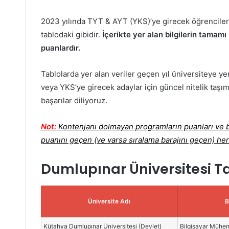
2023 yılında TYT & AYT (YKS)’ye girecek öğrenciler i
tablodaki gibidir.
İçerikte yer alan bilgilerin tama
puanlardır.
Tablolarda yer alan veriler geçen yıl üniversiteye ye
veya YKS’ye girecek adaylar için güncel nitelik taşım
başarılar diliyoruz.
Not:
Kontenjanı dolmayan programların puanları ve ba
puanını geçen (ve varsa sıralama barajını geçen) her
Dumlupınar Üniversitesi T
Üniversite Adı
B
Kütahya Dumlupınar Üniversitesi (Devlet)
Bilgisayar Mühend