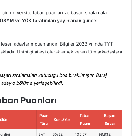
çin üniversite taban puanları ve başarı sıralamaları
mı ÖSYM ve YÖK tarafından yayınlanan güncel
rleşen adayların puanlarıdır. Bilgiler 2023 yılında TYT
aktadır. Unibilgi ailesi olarak emek veren tüm arkadaşlara
şarı sıralamaları kutucuğu boş bırakılmıştır. Baraj
 aday o bölüme yerleşebilirdi.
aban Puanları
Puan
Taban
Başarı
ölüm
Kont./Yer
Türü
Puanı
Sırası
isliği
SAY
80/82
405,57
99.932