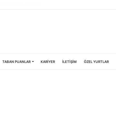
Öğrencileri İçin Ekonomik Tatil Rehberi
TABAN PUANLAR
KARIYER
İLETIŞIM
ÖZEL YURTLAR