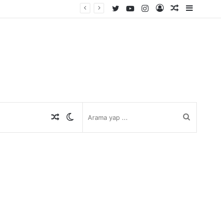
Twitter
YouTube
Instagram
Kayıt
Rastgele
Kenar
Ol
Makale
Bölmes
Rastgele
Dış
Arama
Makale
görünümü
yap
değiştir
...