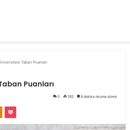
niversitesi Taban Puanları
 Taban Puanları
0
262
8 dakika okuma süresi
Odnoklassniki
Pocket