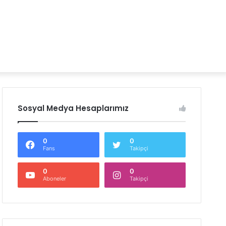
Sosyal Medya Hesaplarımız
0
0
Fans
Takipçi
0
0
Aboneler
Takipçi