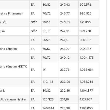
EA
80/82
247,43
909.572
aret ve Finansman
EA
70/72
245,77
930.526
) (İÖ)
SÖZ
10/10
243,55
891.833
timi
SÖZ
30/31
242,91
899.270
EA
25/26
241,5
986.306
ans Yönetimi
EA
60/62
241,07
992.006
EA
70/72
240,12
1.004.575
ans Yönetimi (KKTC
EA
1/1
237,76
1.036.664
EA
110/113
233,99
1.088.714
ılık
EA
80/82
232,86
1.104.377
Uluslararası İlişkiler
EA
120/123
231,19
1.127.967
EA
140/144
228,38
1.168.050