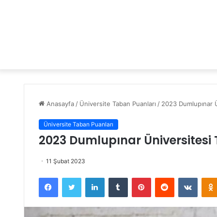
Anasayfa
/
Üniversite Taban Puanları
/
2023 Dumlupınar Ü
Üniversite Taban Puanları
2023 Dumlupınar Üniversitesi
11 Şubat 2023
Facebook
Twitter
LinkedIn
Tumblr
Pinterest
Reddit
VKontakte