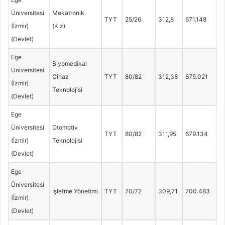
Üniversitesi
Mekatronik
TYT
25/26
312,8
671.148
(İzmir)
(Kız)
(Devlet)
Ege
Biyomedikal
Üniversitesi
Cihaz
TYT
80/82
312,38
675.021
(İzmir)
Teknolojisi
(Devlet)
Ege
Üniversitesi
Otomotiv
TYT
80/82
311,95
679.134
(İzmir)
Teknolojisi
(Devlet)
Ege
Üniversitesi
İşletme Yönetimi
TYT
70/72
309,71
700.483
(İzmir)
(Devlet)