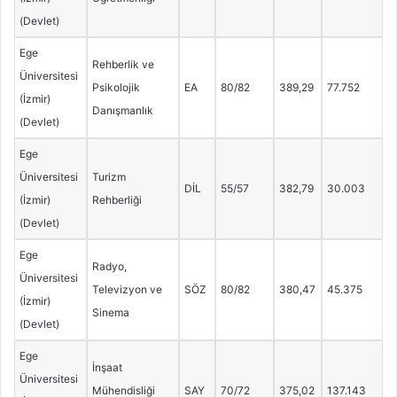
(Devlet)
Ege
Rehberlik ve
Üniversitesi
Psikolojik
EA
80/82
389,29
77.752
(İzmir)
Danışmanlık
(Devlet)
Ege
Üniversitesi
Turizm
DİL
55/57
382,79
30.003
(İzmir)
Rehberliği
(Devlet)
Ege
Radyo,
Üniversitesi
Televizyon ve
SÖZ
80/82
380,47
45.375
(İzmir)
Sinema
(Devlet)
Ege
İnşaat
Üniversitesi
Mühendisliği
SAY
70/72
375,02
137.143