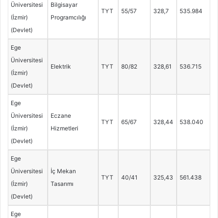
Üniversitesi
Bilgisayar
TYT
55/57
328,7
535.984
(İzmir)
Programcılığı
(Devlet)
Ege
Üniversitesi
Elektrik
TYT
80/82
328,61
536.715
(İzmir)
(Devlet)
Ege
Üniversitesi
Eczane
TYT
65/67
328,44
538.040
(İzmir)
Hizmetleri
(Devlet)
Ege
Üniversitesi
İç Mekan
TYT
40/41
325,43
561.438
(İzmir)
Tasarımı
(Devlet)
Ege