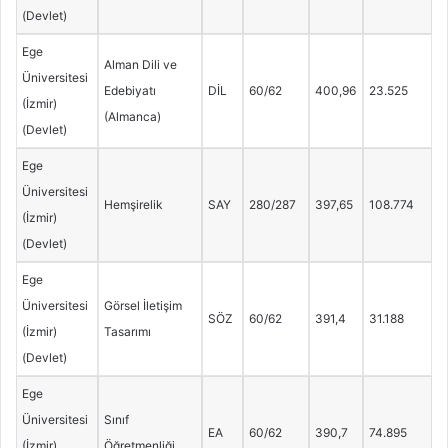
(Devlet)
Ege
Alman Dili ve
Üniversitesi
Edebiyatı
DİL
60/62
400,96
23.525
(İzmir)
(Almanca)
(Devlet)
Ege
Üniversitesi
Hemşirelik
SAY
280/287
397,65
108.774
(İzmir)
(Devlet)
Ege
Üniversitesi
Görsel İletişim
SÖZ
60/62
391,4
31.188
(İzmir)
Tasarımı
(Devlet)
Ege
Üniversitesi
Sınıf
EA
60/62
390,7
74.895
(İzmir)
Öğretmenliği