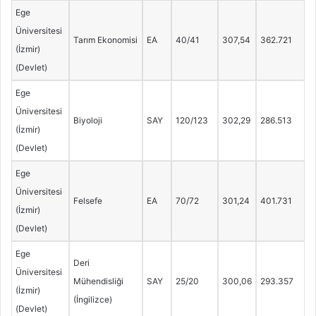
Ege
Üniversitesi
Tarım Ekonomisi
EA
40/41
307,54
362.721
(İzmir)
(Devlet)
Ege
Üniversitesi
Biyoloji
SAY
120/123
302,29
286.513
(İzmir)
(Devlet)
Ege
Üniversitesi
Felsefe
EA
70/72
301,24
401.731
(İzmir)
(Devlet)
Ege
Deri
Üniversitesi
Mühendisliği
SAY
25/20
300,06
293.357
(İzmir)
(İngilizce)
(Devlet)