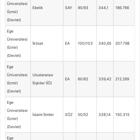
Üniversitesi
Ebelik
SAY
90/93
344,1
186.766
(İzmir)
(Devlet)
Ege
Üniversitesi
İktisat
EA
100/103
340,65
207.798
(İzmir)
(Devlet)
Ege
Üniversitesi
Uluslararası
EA
60/62
339,42
212.269
(İzmir)
İlişkiler (İÖ)
(Devlet)
Ege
Üniversitesi
İslami İlimler
SÖZ
50/52
338,14
150.315
(İzmir)
(Devlet)
Ege