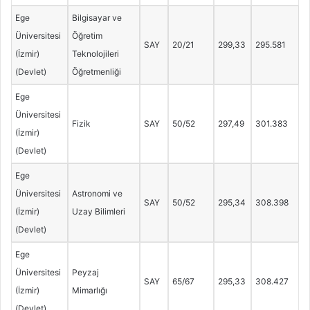
Ege
Bilgisayar ve
Üniversitesi
Öğretim
SAY
20/21
299,33
295.581
(İzmir)
Teknolojileri
(Devlet)
Öğretmenliği
Ege
Üniversitesi
Fizik
SAY
50/52
297,49
301.383
(İzmir)
(Devlet)
Ege
Üniversitesi
Astronomi ve
SAY
50/52
295,34
308.398
(İzmir)
Uzay Bilimleri
(Devlet)
Ege
Üniversitesi
Peyzaj
SAY
65/67
295,33
308.427
(İzmir)
Mimarlığı
(Devlet)