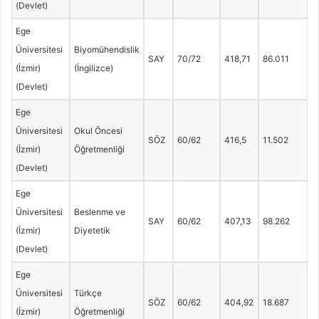
(Devlet)
Ege
Üniversitesi
Biyomühendislik
SAY
70/72
418,71
86.011
(İzmir)
(İngilizce)
(Devlet)
Ege
Üniversitesi
Okul Öncesi
SÖZ
60/62
416,5
11.502
(İzmir)
Öğretmenliği
(Devlet)
Ege
Üniversitesi
Beslenme ve
SAY
60/62
407,13
98.262
(İzmir)
Diyetetik
(Devlet)
Ege
Üniversitesi
Türkçe
SÖZ
60/62
404,92
18.687
(İzmir)
Öğretmenliği