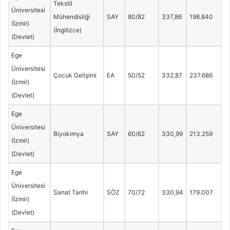
Tekstil
Üniversitesi
Mühendisliği
SAY
80/82
337,86
198.840
(İzmir)
(İngilizce)
(Devlet)
Ege
Üniversitesi
Çocuk Gelişimi
EA
50/52
332,87
237.686
(İzmir)
(Devlet)
Ege
Üniversitesi
Biyokimya
SAY
60/62
330,99
213.259
(İzmir)
(Devlet)
Ege
Üniversitesi
Sanat Tarihi
SÖZ
70/72
330,94
179.007
(İzmir)
(Devlet)