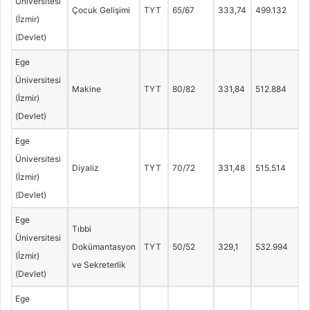
Üniversitesi
Çocuk Gelişimi
TYT
65/67
333,74
499.132
(İzmir)
(Devlet)
Ege
Üniversitesi
Makine
TYT
80/82
331,84
512.884
(İzmir)
(Devlet)
Ege
Üniversitesi
Diyaliz
TYT
70/72
331,48
515.514
(İzmir)
(Devlet)
Ege
Tıbbi
Üniversitesi
Dokümantasyon
TYT
50/52
329,1
532.994
(İzmir)
ve Sekreterlik
(Devlet)
Ege