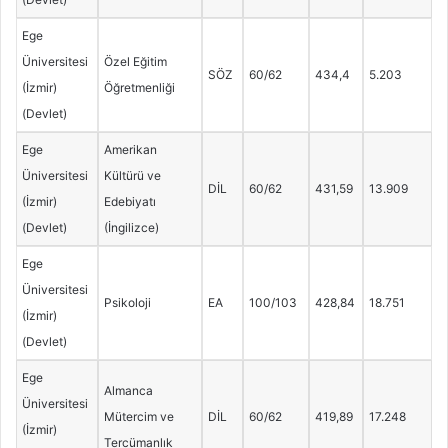
Ege
Üniversitesi
Özel Eğitim
SÖZ
60/62
434,4
5.203
(İzmir)
Öğretmenliği
(Devlet)
Ege
Amerikan
Üniversitesi
Kültürü ve
DİL
60/62
431,59
13.909
(İzmir)
Edebiyatı
(Devlet)
(İngilizce)
Ege
Üniversitesi
Psikoloji
EA
100/103
428,84
18.751
(İzmir)
(Devlet)
Ege
Almanca
Üniversitesi
Mütercim ve
DİL
60/62
419,89
17.248
(İzmir)
Tercümanlık