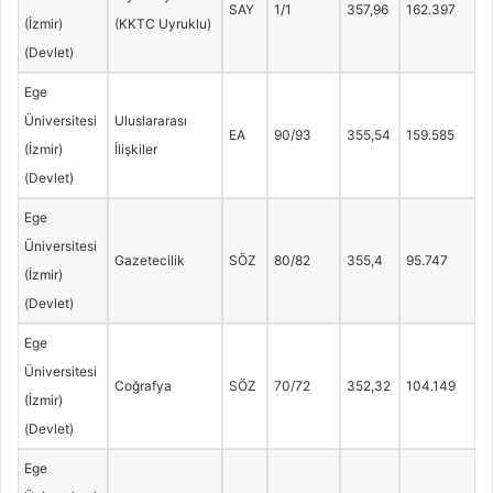
SAY
1/1
357,96
162.397
(İzmir)
(KKTC Uyruklu)
(Devlet)
Ege
Üniversitesi
Uluslararası
EA
90/93
355,54
159.585
(İzmir)
İlişkiler
(Devlet)
Ege
Üniversitesi
Gazetecilik
SÖZ
80/82
355,4
95.747
(İzmir)
(Devlet)
Ege
Üniversitesi
Coğrafya
SÖZ
70/72
352,32
104.149
(İzmir)
(Devlet)
Ege