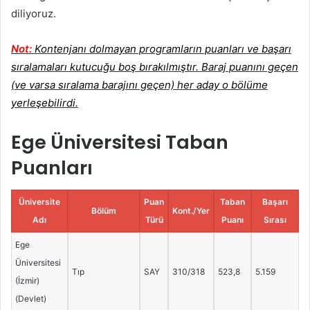
diliyoruz.
Not:
Kontenjanı dolmayan programların puanları ve başarı
sıralamaları kutucuğu boş bırakılmıştır. Baraj puanını geçen
(ve varsa sıralama barajını geçen) her aday o bölüme
yerleşebilirdi.
Ege Üniversitesi Taban
Puanları
Üniversite
Puan
Taban
Başarı
Bölüm
Kont./Yer
Adı
Türü
Puanı
Sırası
Ege
Üniversitesi
Tıp
SAY
310/318
523,8
5.159
(İzmir)
(Devlet)