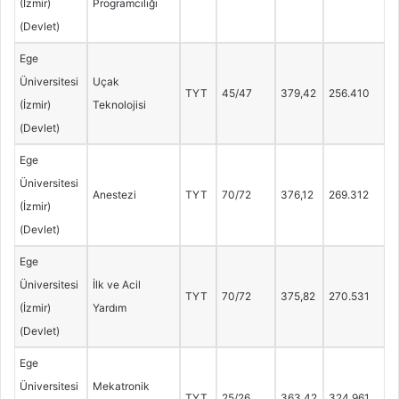
(İzmir)
Programcılığı
(Devlet)
Ege
Üniversitesi
Uçak
TYT
45/47
379,42
256.410
(İzmir)
Teknolojisi
(Devlet)
Ege
Üniversitesi
Anestezi
TYT
70/72
376,12
269.312
(İzmir)
(Devlet)
Ege
Üniversitesi
İlk ve Acil
TYT
70/72
375,82
270.531
(İzmir)
Yardım
(Devlet)
Ege
Üniversitesi
Mekatronik
TYT
25/26
363,42
324.961