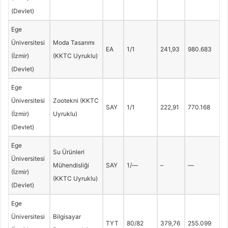
(Devlet)
Ege
Üniversitesi
Moda Tasarımı
EA
1/1
241,93
980.683
(İzmir)
(KKTC Uyruklu)
(Devlet)
Ege
Üniversitesi
Zootekni (KKTC
SAY
1/1
222,91
770.168
(İzmir)
Uyruklu)
(Devlet)
Ege
Su Ürünleri
Üniversitesi
Mühendisliği
SAY
1/—
–
—
(İzmir)
(KKTC Uyruklu)
(Devlet)
Ege
Üniversitesi
Bilgisayar
TYT
80/82
379,76
255.099