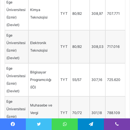
Ege
Üniversitesi
Kimya
TYT
80/82
308,97
707.771
(İzmir)
Teknolojisi
(Devlet)
Ege
Üniversitesi
Elektronik
TYT
80/82
308,03
717.016
(İzmir)
Teknolojisi
(Devlet)
Ege
Bilgisayar
Üniversitesi
Programcılığı
TYT
55/57
307,16
725.620
(İzmir)
(İÖ)
(Devlet)
Ege
Muhasebe ve
Üniversitesi
Vergi
TYT
70/72
301,18
788.109
(İzmir)
Uygulamaları
(Devlet)