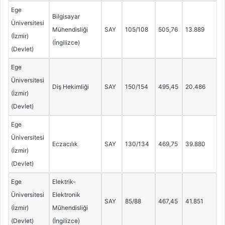
Ege
Bilgisayar
Üniversitesi
Mühendisliği
SAY
105/108
505,76
13.889
(İzmir)
(İngilizce)
(Devlet)
Ege
Üniversitesi
Diş Hekimliği
SAY
150/154
495,45
20.486
(İzmir)
(Devlet)
Ege
Üniversitesi
Eczacılık
SAY
130/134
469,75
39.880
(İzmir)
(Devlet)
Ege
Elektrik-
Üniversitesi
Elektronik
SAY
85/88
467,45
41.851
(İzmir)
Mühendisliği
(Devlet)
(İngilizce)