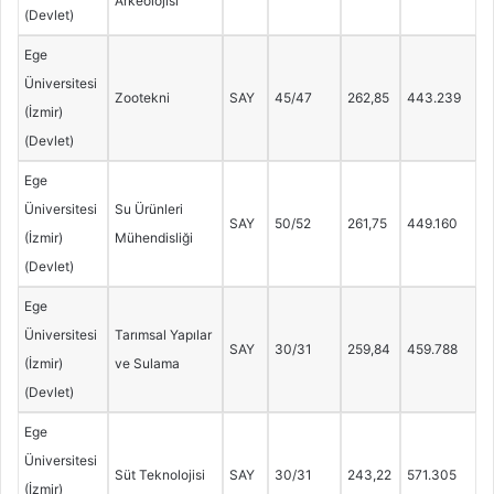
Arkeolojisi
(Devlet)
Ege
Üniversitesi
Zootekni
SAY
45/47
262,85
443.239
(İzmir)
(Devlet)
Ege
Üniversitesi
Su Ürünleri
SAY
50/52
261,75
449.160
(İzmir)
Mühendisliği
(Devlet)
Ege
Üniversitesi
Tarımsal Yapılar
SAY
30/31
259,84
459.788
(İzmir)
ve Sulama
(Devlet)
Ege
Üniversitesi
Süt Teknolojisi
SAY
30/31
243,22
571.305
(İzmir)