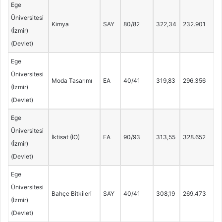
Ege
Üniversitesi
Kimya
SAY
80/82
322,34
232.901
(İzmir)
(Devlet)
Ege
Üniversitesi
Moda Tasarımı
EA
40/41
319,83
296.356
(İzmir)
(Devlet)
Ege
Üniversitesi
İktisat (İÖ)
EA
90/93
313,55
328.652
(İzmir)
(Devlet)
Ege
Üniversitesi
Bahçe Bitkileri
SAY
40/41
308,19
269.473
(İzmir)
(Devlet)