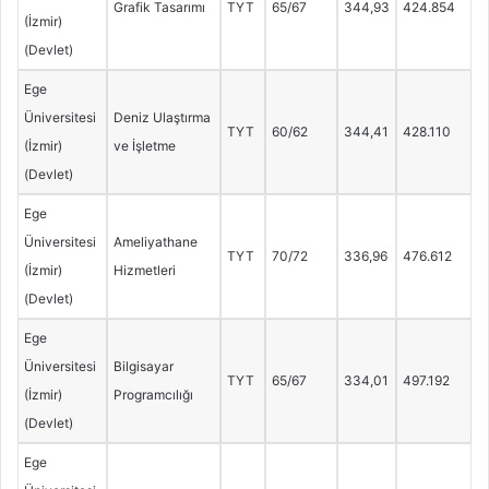
Grafik Tasarımı
TYT
65/67
344,93
424.854
(İzmir)
(Devlet)
Ege
Üniversitesi
Deniz Ulaştırma
TYT
60/62
344,41
428.110
(İzmir)
ve İşletme
(Devlet)
Ege
Üniversitesi
Ameliyathane
TYT
70/72
336,96
476.612
(İzmir)
Hizmetleri
(Devlet)
Ege
Üniversitesi
Bilgisayar
TYT
65/67
334,01
497.192
(İzmir)
Programcılığı
(Devlet)
Ege