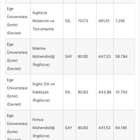
Ege
İngilizce
Üniversitesi
Mütercim ve
DİL
70/72
461,61
7.256
(İzmir)
Tercümanlık
(Devlet)
Ege
Makine
Üniversitesi
Mühendisliği
SAY
80/82
447,53
58.784
(İzmir)
(İngilizce)
(Devlet)
Ege
İngiliz Dili ve
Üniversitesi
Edebiyatı
DİL
80/82
443,86
10.793
(İzmir)
(İngilizce)
(Devlet)
Ege
Kimya
Üniversitesi
Mühendisliği
SAY
80/82
441,53
64.186
(İzmir)
(İngilizce)
(Devlet)