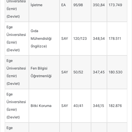
Üniversitesi
İşletme
EA
95/98
350,84
173.749
(İzmir)
(Devlet)
Ege
Gıda
Üniversitesi
Mühendisliği
SAY
120/123
348,54
178.511
(İzmir)
(İngilizce)
(Devlet)
Ege
Üniversitesi
Fen Bilgisi
SAY
50/52
347,45
180.530
(İzmir)
Öğretmenliği
(Devlet)
Ege
Üniversitesi
Bitki Koruma
SAY
40/41
346,15
182.876
(İzmir)
(Devlet)
Ege