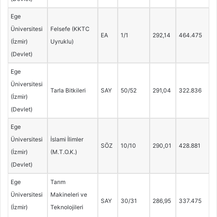
Ege
Üniversitesi
Felsefe (KKTC
EA
1/1
292,14
464.475
(İzmir)
Uyruklu)
(Devlet)
Ege
Üniversitesi
Tarla Bitkileri
SAY
50/52
291,04
322.836
(İzmir)
(Devlet)
Ege
Üniversitesi
İslami İlimler
SÖZ
10/10
290,01
428.881
(İzmir)
(M.T.O.K.)
(Devlet)
Ege
Tarım
Üniversitesi
Makineleri ve
SAY
30/31
286,95
337.475
(İzmir)
Teknolojileri