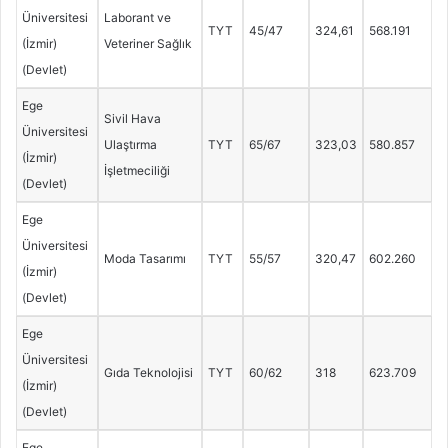
Üniversitesi
Laborant ve
TYT
45/47
324,61
568.191
(İzmir)
Veteriner Sağlık
(Devlet)
Ege
Sivil Hava
Üniversitesi
Ulaştırma
TYT
65/67
323,03
580.857
(İzmir)
İşletmeciliği
(Devlet)
Ege
Üniversitesi
Moda Tasarımı
TYT
55/57
320,47
602.260
(İzmir)
(Devlet)
Ege
Üniversitesi
Gıda Teknolojisi
TYT
60/62
318
623.709
(İzmir)
(Devlet)
Ege