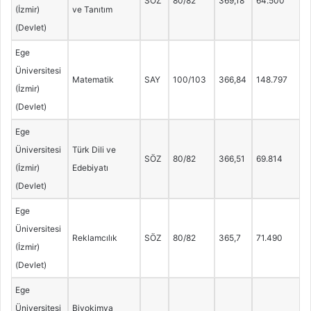
SÖZ
80/82
369,18
64.500
(İzmir)
ve Tanıtım
(Devlet)
Ege
Üniversitesi
Matematik
SAY
100/103
366,84
148.797
(İzmir)
(Devlet)
Ege
Üniversitesi
Türk Dili ve
SÖZ
80/82
366,51
69.814
(İzmir)
Edebiyatı
(Devlet)
Ege
Üniversitesi
Reklamcılık
SÖZ
80/82
365,7
71.490
(İzmir)
(Devlet)
Ege
Üniversitesi
Biyokimya