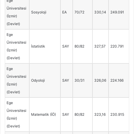
Ege
Üniversitesi
Sosyoloji
EA
70/72
330,14
249.091
(İzmir)
(Devlet)
Ege
Üniversitesi
İstatistik
SAY
80/82
327,57
220.791
(İzmir)
(Devlet)
Ege
Üniversitesi
Odyoloji
SAY
30/31
326,06
224.166
(İzmir)
(Devlet)
Ege
Üniversitesi
Matematik (İÖ)
SAY
80/82
323,16
230.915
(İzmir)
(Devlet)