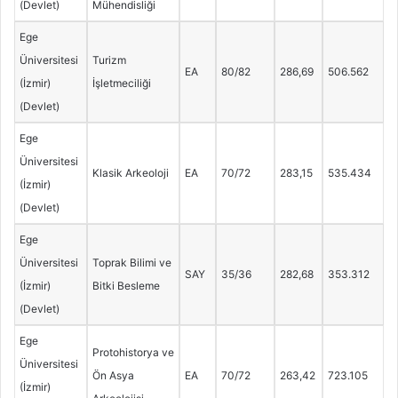
(Devlet)
Mühendisliği
Ege
Üniversitesi
Turizm
EA
80/82
286,69
506.562
(İzmir)
İşletmeciliği
(Devlet)
Ege
Üniversitesi
Klasik Arkeoloji
EA
70/72
283,15
535.434
(İzmir)
(Devlet)
Ege
Üniversitesi
Toprak Bilimi ve
SAY
35/36
282,68
353.312
(İzmir)
Bitki Besleme
(Devlet)
Ege
Protohistorya ve
Üniversitesi
Ön Asya
EA
70/72
263,42
723.105
(İzmir)