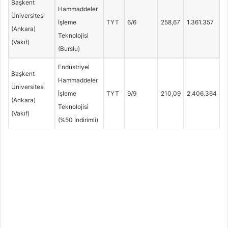
Başkent
Hammaddeler
Üniversitesi
İşleme
TYT
6/6
258,67
1.361.357
(Ankara)
Teknolojisi
(Vakıf)
(Burslu)
Endüstriyel
Başkent
Hammaddeler
Üniversitesi
İşleme
TYT
9/9
210,09
2.406.364
(Ankara)
Teknolojisi
(Vakıf)
(%50 İndirimli)