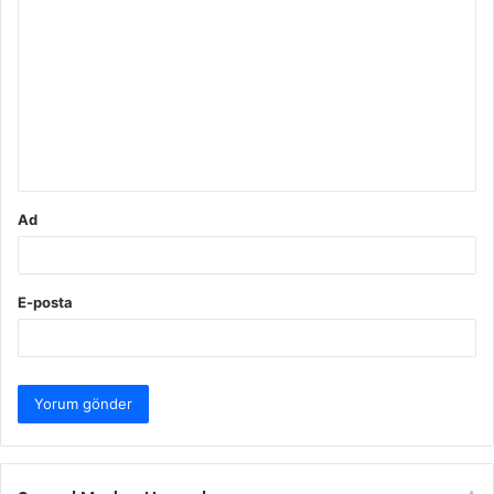
o
r
u
m
*
Ad
E-posta