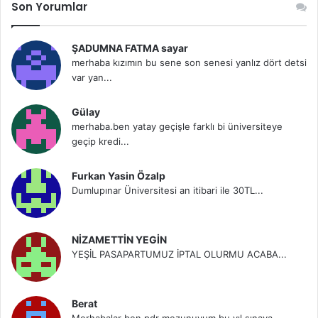
Son Yorumlar
ŞADUMNA FATMA sayar
merhaba kızımın bu sene son senesi yanlız dört detsi
var yan...
Gülay
merhaba.ben yatay geçişle farklı bi üniversiteye
geçip kredi...
Furkan Yasin Özalp
Dumlupınar Üniversitesi an itibari ile 30TL...
NİZAMETTİN YEGİN
YEŞİL PASAPARTUMUZ İPTAL OLURMU ACABA...
Berat
Merhabalar ben pdr mezunuyum bu yıl sınava