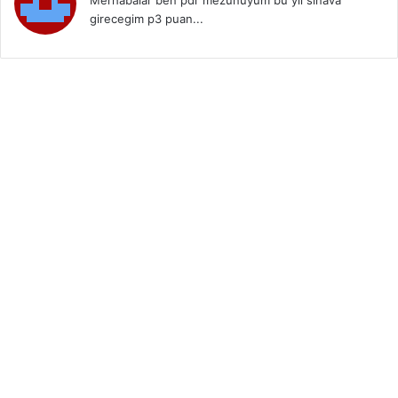
girecegim p3 puan...