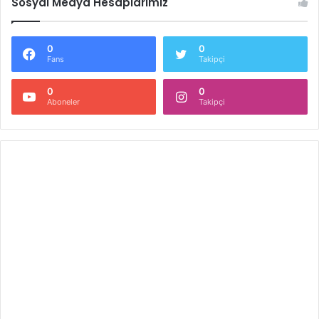
Sosyal Medya Hesaplarımız
0
0
Fans
Takipçi
0
0
Aboneler
Takipçi