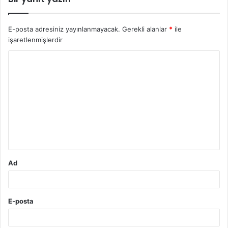
E-posta adresiniz yayınlanmayacak.
Gerekli alanlar
*
ile
işaretlenmişlerdir
Y
o
r
u
m
*
Ad
E-posta