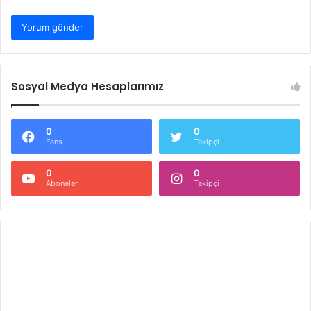
Sosyal Medya Hesaplarımız
0
0
Fans
Takipçi
0
0
Aboneler
Takipçi