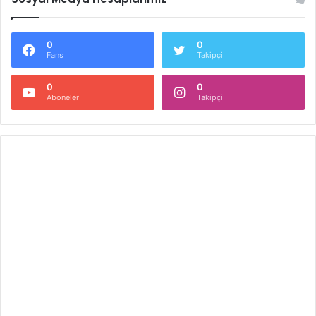
0
0
Fans
Takipçi
0
0
Aboneler
Takipçi