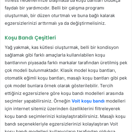
fitness hedeflerinize ulaşmada da koşu bantları oldukça
faydalı bir yardımcıdır. Belli bir çalışma programı
oluşturmalı, bir düzen oturtmalı ve buna bağlı kalarak
egzersizlerinizi arttırmalı ya da değiştirmelisiniz.
Koşu Bandı Çeşitleri
Yağ yakmak, kas kütlesi oluşturmak, belli bir kondisyon
sağlamak gibi farklı amaçlarla kullanılabilen koşu
bantlarının piyasada farklı markalar tarafından üretilmiş pek
çok modeli bulunmaktadır. Klasik model koşu bantları,
otomatik eğimli koşu bantları, masajlı koşu bantları gibi pek
çok model bunlara örnek olarak gösterilebilir. Tercih
ettiğiniz egzersizlere göre koşu bandı modelleri arasında
seçimler yapabilirsiniz. Örneğin
Voit koşu bandı
modelleri
için internet sitemiz üzerinden özelliklerini filtreleyerek
koşu bandı seçimlerinizi kolaylaştırabilirsiniz. Masajlı koşu
bandı seçenekleriyle egzersizlerinizi kolaylaştıran Voit
koşu bandı modelleri kullanıcıların tarafından oldukça