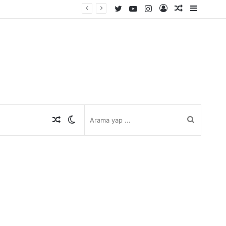
Twitter
YouTube
Instagram
Kayıt
Rastgele
Kenar
Ol
Makale
Bölmes
Rastgele
Dış
Arama
Makale
görünümü
yap
değiştir
...