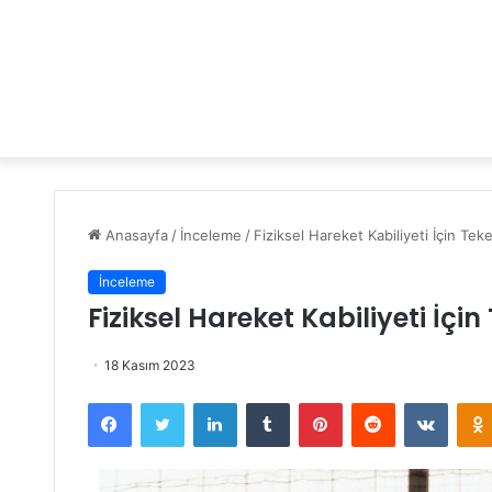
Anasayfa
/
İnceleme
/
Fiziksel Hareket Kabiliyeti İçin Tek
İnceleme
Fiziksel Hareket Kabiliyeti İçi
18 Kasım 2023
Facebook
Twitter
LinkedIn
Tumblr
Pinterest
Reddit
VKontakte