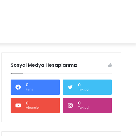
Sosyal Medya Hesaplarımız
0
0
Fans
Takipçi
0
0
Aboneler
Takipçi