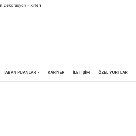
ncileri İçin Ekonomik Tatil Rehberi
TABAN PUANLAR
KARIYER
İLETIŞIM
ÖZEL YURTLAR