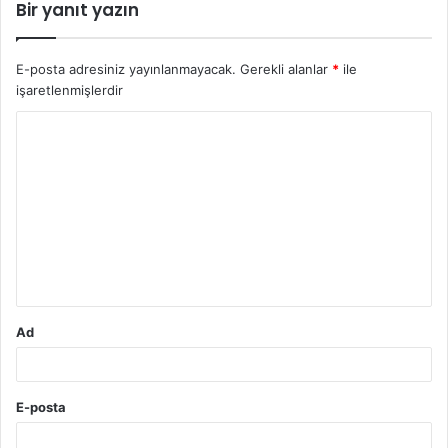
Bir yanıt yazın
E-posta adresiniz yayınlanmayacak.
Gerekli alanlar
*
ile
işaretlenmişlerdir
Y
o
r
u
m
*
Ad
E-posta