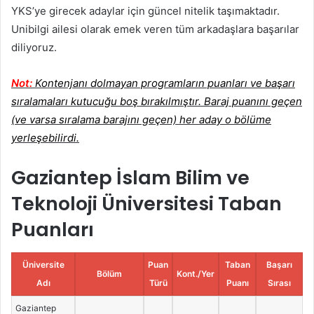
YKS’ye girecek adaylar için güncel nitelik taşımaktadır.
Unibilgi ailesi olarak emek veren tüm arkadaşlara başarılar
diliyoruz.
Not:
Kontenjanı dolmayan programların puanları ve başarı
sıralamaları kutucuğu boş bırakılmıştır. Baraj puanını geçen
(ve varsa sıralama barajını geçen) her aday o bölüme
yerleşebilirdi.
Gaziantep İslam Bilim ve
Teknoloji Üniversitesi Taban
Puanları
Üniversite
Puan
Taban
Başarı
Bölüm
Kont./Yer
Adı
Türü
Puanı
Sırası
Gaziantep