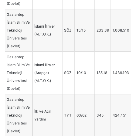
(Devlet)
Gaziantep
İslam Bilim Ve
İslami İlimler
Teknoloji
SÖZ
15/15
233,39
1.008.510
(M.T.O.K.)
Üniversitesi
(Devlet)
Gaziantep
İslam Bilim Ve
İslami İlimler
Teknoloji
(Arapça)
SÖZ
10/10
185,18
1.439.193
Üniversitesi
(M.T.O.K.)
(Devlet)
Gaziantep
İslam Bilim Ve
İlk ve Acil
Teknoloji
TYT
60/62
345
424.451
Yardım
Üniversitesi
(Devlet)