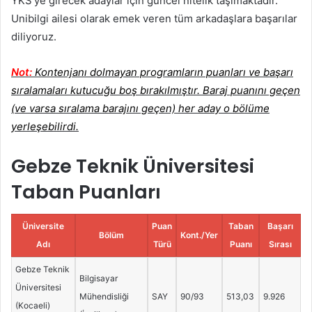
YKS’ye girecek adaylar için güncel nitelik taşımaktadır.
Unibilgi ailesi olarak emek veren tüm arkadaşlara başarılar
diliyoruz.
Not:
Kontenjanı dolmayan programların puanları ve başarı
sıralamaları kutucuğu boş bırakılmıştır. Baraj puanını geçen
(ve varsa sıralama barajını geçen) her aday o bölüme
yerleşebilirdi.
Gebze Teknik Üniversitesi
Taban Puanları
Üniversite
Puan
Taban
Başarı
Bölüm
Kont./Yer
Adı
Türü
Puanı
Sırası
Gebze Teknik
Bilgisayar
Üniversitesi
Mühendisliği
SAY
90/93
513,03
9.926
(Kocaeli)