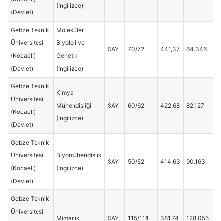
(İngilizce)
(Devlet)
Gebze Teknik
Moleküler
Üniversitesi
Biyoloji ve
SAY
70/72
441,37
64.346
(Kocaeli)
Genetik
(Devlet)
(İngilizce)
Gebze Teknik
Kimya
Üniversitesi
Mühendisliği
SAY
60/62
422,68
82.127
(Kocaeli)
(İngilizce)
(Devlet)
Gebze Teknik
Üniversitesi
Biyomühendislik
SAY
50/52
414,63
90.163
(Kocaeli)
(İngilizce)
(Devlet)
Gebze Teknik
Üniversitesi
Mimarlık
SAY
115/118
381,74
128.055