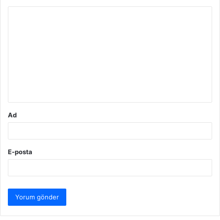
Y
o
r
u
m
*
Ad
E-posta