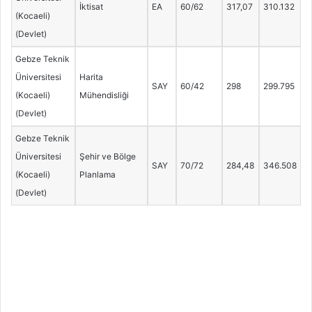
İktisat
EA
60/62
317,07
310.132
(Kocaeli)
(Devlet)
Gebze Teknik
Üniversitesi
Harita
SAY
60/42
298
299.795
(Kocaeli)
Mühendisliği
(Devlet)
Gebze Teknik
Üniversitesi
Şehir ve Bölge
SAY
70/72
284,48
346.508
(Kocaeli)
Planlama
(Devlet)