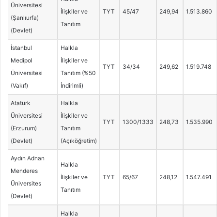
Üniversitesi
İlişkiler ve
TYT
45/47
249,94
1.513.860
(Şanlıurfa)
Tanıtım
(Devlet)
İstanbul
Halkla
Medipol
İlişkiler ve
TYT
34/34
249,62
1.519.748
Üniversitesi
Tanıtım (%50
(Vakıf)
İndirimli)
Atatürk
Halkla
Üniversitesi
İlişkiler ve
TYT
1300/1333
248,73
1.535.990
(Erzurum)
Tanıtım
(Devlet)
(Açıköğretim)
Aydın Adnan
Halkla
Menderes
İlişkiler ve
TYT
65/67
248,12
1.547.491
Üniversites
Tanıtım
(Devlet)
Halkla