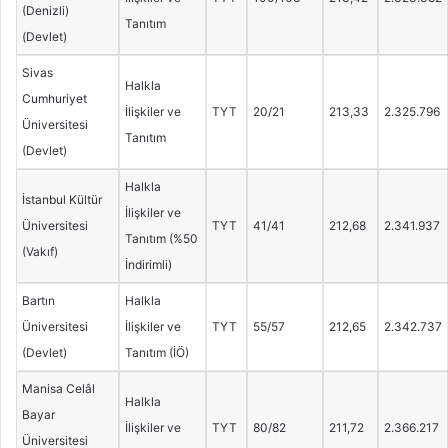
(Denizli)
Tanıtım
(Devlet)
Sivas
Halkla
Cumhuriyet
İlişkiler ve
TYT
20/21
213,33
2.325.796
Üniversitesi
Tanıtım
(Devlet)
Halkla
İstanbul Kültür
İlişkiler ve
Üniversitesi
TYT
41/41
212,68
2.341.937
Tanıtım (%50
(Vakıf)
İndirimli)
Bartın
Halkla
Üniversitesi
İlişkiler ve
TYT
55/57
212,65
2.342.737
(Devlet)
Tanıtım (İÖ)
Manisa Celâl
Halkla
Bayar
İlişkiler ve
TYT
80/82
211,72
2.366.217
Üniversitesi