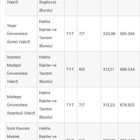
(Vakıf)
(İngilizce)
(Burslu)
Halkla
Yaşar
İlişkiler ve
Üniversitesi
TYT
7/7
324,96
565.364
Tanıtım
(İzmir) (Vakıf)
(Burslu)
İstanbul
Halkla
Medipol
İlişkiler ve
TYT
6/6
313,11
668.344
Üniversitesi
Tanıtım
(Vakıf)
(Burslu)
Halkla
Maltepe
İlişkiler ve
Üniversitesi
TYT
7/7
312,23
676.502
Tanıtım
(İstanbul) (Vakıf)
(Burslu)
İzmir Kavram
Halkla
Meslek
İlişkiler ve