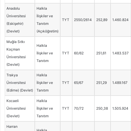
Anadolu
Halkla
Üniversitesi
İlişkiler ve
TYT
2550/2614
252,89
1.460.824
(Eskişehir)
Tanıtım
(Devlet)
(Açıköğretim)
Muğla Sıtkı
Halkla
Koçman
İlişkiler ve
TYT
60/62
251,61
1.483.537
Üniversitesi
Tanıtım
(Devlet)
Trakya
Halkla
Üniversitesi
İlişkiler ve
TYT
65/67
251,29
1.489.167
(Edirne) (Devlet)
Tanıtım
Kocaeli
Halkla
Üniversitesi
İlişkiler ve
TYT
70/72
250,38
1.505.924
(Devlet)
Tanıtım
Harran
Halkla