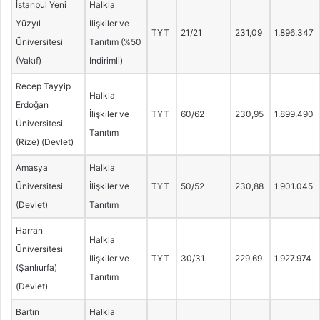
İstanbul Yeni
Halkla
Yüzyıl
İlişkiler ve
TYT
21/21
231,09
1.896.347
Üniversitesi
Tanıtım (%50
(Vakıf)
İndirimli)
Recep Tayyip
Halkla
Erdoğan
İlişkiler ve
TYT
60/62
230,95
1.899.490
Üniversitesi
Tanıtım
(Rize) (Devlet)
Amasya
Halkla
Üniversitesi
İlişkiler ve
TYT
50/52
230,88
1.901.045
(Devlet)
Tanıtım
Harran
Halkla
Üniversitesi
İlişkiler ve
TYT
30/31
229,69
1.927.974
(Şanlıurfa)
Tanıtım
(Devlet)
Bartın
Halkla