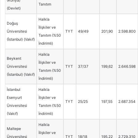
(Konya)
Tanıtım
(Devlet)
Halkla
Doğuş
İlişkiler ve
Üniversitesi
TYT
49/49
201,90
2.598.800
Tanıtım (%50
(İstanbul) (Vakıf)
İndirimli)
Halkla
Beykent
İlişkiler ve
Üniversitesi
TYT
37/37
199,62
2.646.598
Tanıtım (%50
(İstanbul) (Vakıf)
İndirimli)
İstanbul
Halkla
Esenyurt
İlişkiler ve
TYT
25/25
197,55
2.687.354
Üniversitesi
Tanıtım (%50
(Vakıf)
İndirimli)
Halkla
Maltepe
İlişkiler ve
Üniversitesi
TYT
18/18
195,22
2.729.310