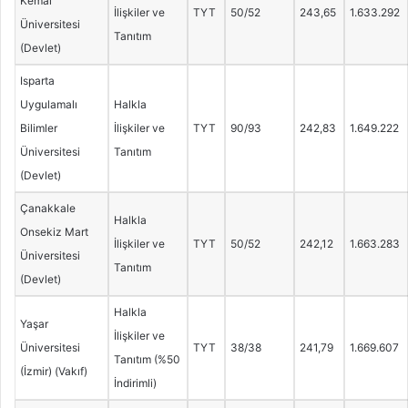
Kemal
İlişkiler ve
TYT
50/52
243,65
1.633.292
Üniversitesi
Tanıtım
(Devlet)
Isparta
Uygulamalı
Halkla
Bilimler
İlişkiler ve
TYT
90/93
242,83
1.649.222
Üniversitesi
Tanıtım
(Devlet)
Çanakkale
Halkla
Onsekiz Mart
İlişkiler ve
TYT
50/52
242,12
1.663.283
Üniversitesi
Tanıtım
(Devlet)
Halkla
Yaşar
İlişkiler ve
Üniversitesi
TYT
38/38
241,79
1.669.607
Tanıtım (%50
(İzmir) (Vakıf)
İndirimli)