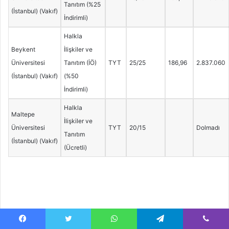
Tanıtım (%25
(İstanbul) (Vakıf)
İndirimli)
Halkla
Beykent
İlişkiler ve
Üniversitesi
Tanıtım (İÖ)
TYT
25/25
186,96
2.837.060
(İstanbul) (Vakıf)
(%50
İndirimli)
Halkla
Maltepe
İlişkiler ve
Üniversitesi
TYT
20/15
Dolmadı
Tanıtım
(İstanbul) (Vakıf)
(Ücretli)