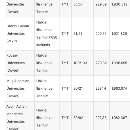
Üniversitesi
İlişkiler ve
TYT
55/57
229,59
1.930.312
(Devlet)
Tanıtım
Halkla
İstanbul Aydın
İlişkiler ve
Üniversitesi
TYT
51/51
229,55
1.931.326
Tanıtım (%50
(Vakıf)
İndirimli)
Kocaeli
Halkla
Üniversitesi
İlişkiler ve
TYT
100/103
229,32
1.936.695
(Devlet)
Tanıtım
Muş Alparslan
Halkla
Üniversitesi
İlişkiler ve
TYT
20/21
228,14
1.963.974
(Devlet)
Tanıtım
Aydın Adnan
Halkla
Menderes
İlişkiler ve
TYT
80/82
227,35
1.982.397
Üniversites
Tanıtım
(Devlet)