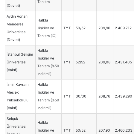
Tanıtım
(Devlet)
Aydın Adnan
Halkla
Menderes
İlişkiler ve
TYT
50/52
209,96
2.409.712
Üniversites
Tanıtım (İÖ)
(Devlet)
Halkla
İstanbul Gelişim
İlişkiler ve
Üniversitesi
TYT
52/52
209,08
2.431.405
Tanıtım (%50
(Vakıf)
İndirimli)
İzmir Kavram
Halkla
Meslek
İlişkiler ve
TYT
30/30
208,76
2.439.290
Yüksekokulu
Tanıtım (%50
(Vakıf)
İndirimli)
Selçuk
Halkla
Üniversitesi
İlişkiler ve
TYT
50/52
207,90
2.460.233