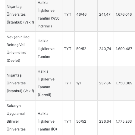
Halkla
Nişantaşı
İlişkiler ve
Üniversitesi
TYT
46/46
241,47
1.676.016
Tanıtım (%50
(İstanbul) (Vakıf)
İndirimli)
Nevşehir Hacı
Halkla
Bektaş Veli
İlişkiler ve
TYT
50/52
240,74
1.690.487
Üniversitesi
Tanıtım
(Devlet)
Halkla
Nişantaşı
İlişkiler ve
Üniversitesi
TYT
1/1
237,84
1.750.389
Tanıtım
(İstanbul) (Vakıf)
(Ücretli)
Sakarya
Uygulamalı
Halkla
Bilimler
İlişkiler ve
TYT
50/52
236,64
1.775.263
Üniversitesi
Tanıtım (İÖ)