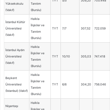
TYT
5/5
309,20
705.448
Yüksekokulu
Tanıtım
(Vakıf)
(Burslu)
Halkla
İstanbul Kültür
İlişkiler ve
Üniversitesi
TYT
7/7
307,52
722.059
Tanıtım
(Vakıf)
(Burslu)
Halkla
İstanbul Aydın
İlişkiler ve
Üniversitesi
TYT
10/10
305,03
747.418
Tanıtım
(Vakıf)
(Burslu)
Halkla
Beykent
İlişkiler ve
Üniversitesi
TYT
6/6
304,20
756.046
Tanıtım
(İstanbul) (Vakıf)
(Burslu)
Halkla
Nişantaşı
İlişkiler ve