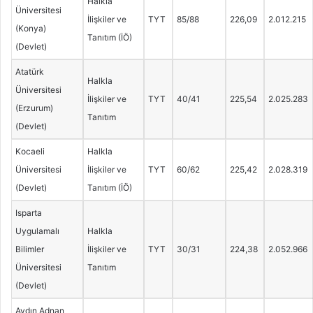
Halkla
Üniversitesi
İlişkiler ve
TYT
85/88
226,09
2.012.215
(Konya)
Tanıtım (İÖ)
(Devlet)
Atatürk
Halkla
Üniversitesi
İlişkiler ve
TYT
40/41
225,54
2.025.283
(Erzurum)
Tanıtım
(Devlet)
Kocaeli
Halkla
Üniversitesi
İlişkiler ve
TYT
60/62
225,42
2.028.319
(Devlet)
Tanıtım (İÖ)
Isparta
Uygulamalı
Halkla
Bilimler
İlişkiler ve
TYT
30/31
224,38
2.052.966
Üniversitesi
Tanıtım
(Devlet)
Aydın Adnan