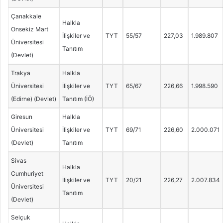
Çanakkale
Halkla
Onsekiz Mart
İlişkiler ve
TYT
55/57
227,03
1.989.807
Üniversitesi
Tanıtım
(Devlet)
Trakya
Halkla
Üniversitesi
İlişkiler ve
TYT
65/67
226,66
1.998.590
(Edirne) (Devlet)
Tanıtım (İÖ)
Giresun
Halkla
Üniversitesi
İlişkiler ve
TYT
69/71
226,60
2.000.071
(Devlet)
Tanıtım
Sivas
Halkla
Cumhuriyet
İlişkiler ve
TYT
20/21
226,27
2.007.834
Üniversitesi
Tanıtım
(Devlet)
Selçuk