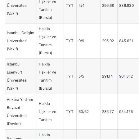
İlişkiler ve
Üniversitesi
TYT
4/4
296,68
836.930
Tanıtım
(Vakıf)
(Burslu)
Halkla
İstanbul Gelişim
İlişkiler ve
Üniversitesi
TYT
9/9
295,92
845.621
Tanıtım
(Vakıf)
(Burslu)
İstanbul
Halkla
Esenyurt
İlişkiler ve
TYT
5/5
291,14
901.312
Üniversitesi
Tanıtım
(Vakıf)
(Burslu)
Ankara Yıldırım
Halkla
Beyazıt
İlişkiler ve
TYT
60/62
286,77
954.175
Üniversitesi
Tanıtım
(Devlet)
Halkla
Beykent