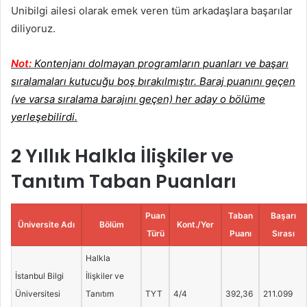
Unibilgi ailesi olarak emek veren tüm arkadaşlara başarılar
diliyoruz.
Not:
Kontenjanı dolmayan programların puanları ve başarı
sıralamaları kutucuğu boş bırakılmıştır. Baraj puanını geçen
(ve varsa sıralama barajını geçen) her aday o bölüme
yerleşebilirdi.
2 Yıllık Halkla İlişkiler ve
Tanıtım Taban Puanları
Puan
Taban
Başarı
Üniversite Adı
Bölüm
Kont./Yer
Türü
Puanı
Sırası
Halkla
İstanbul Bilgi
İlişkiler ve
Üniversitesi
Tanıtım
TYT
4/4
392,36
211.099