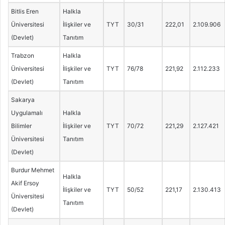
Bitlis Eren
Halkla
Üniversitesi
İlişkiler ve
TYT
30/31
222,01
2.109.906
(Devlet)
Tanıtım
Trabzon
Halkla
Üniversitesi
İlişkiler ve
TYT
76/78
221,92
2.112.233
(Devlet)
Tanıtım
Sakarya
Uygulamalı
Halkla
Bilimler
İlişkiler ve
TYT
70/72
221,29
2.127.421
Üniversitesi
Tanıtım
(Devlet)
Burdur Mehmet
Halkla
Akif Ersoy
İlişkiler ve
TYT
50/52
221,17
2.130.413
Üniversitesi
Tanıtım
(Devlet)