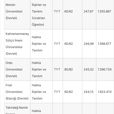
Mersin
İlişkiler ve
Üniversitesi
Tanıtım
TYT
60/62
247,67
1.555.867
(Devlet)
(Uzaktan
Öğretim)
Kahramanmaraş
Halkla
Sütçü İmam
İlişkiler ve
TYT
60/62
246,99
1.568.677
Üniversitesi
Tanıtım
(Devlet)
Ordu
Halkla
Üniversitesi
İlişkiler ve
TYT
80/82
245,52
1.596.739
(Devlet)
Tanıtım
Fırat
Halkla
Üniversitesi
İlişkiler ve
TYT
60/62
244,15
1.623.410
(Elazığ) (Devlet)
Tanıtım
Tekirdağ Namık
Halkla