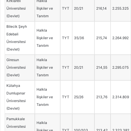
Kırklareli
Halkla
Üniversitesi
İlişkiler ve
TYT
20/21
216,14
2.255.325
(Devlet)
Tanıtım
Bilecik Şeyh
Halkla
Edebali
İlişkiler ve
TYT
35/36
215,74
2.264.992
Üniversitesi
Tanıtım
(Devlet)
Giresun
Halkla
Üniversitesi
İlişkiler ve
TYT
20/21
214,55
2.295.075
(Devlet)
Tanıtım
Kütahya
Halkla
Dumlupınar
İlişkiler ve
TYT
25/26
213,76
2.314.809
Üniversitesi
Tanıtım
(Devlet)
Pamukkale
Halkla
Üniversitesi
İlişkiler ve
TYT
100/103
213,42
2.323.382