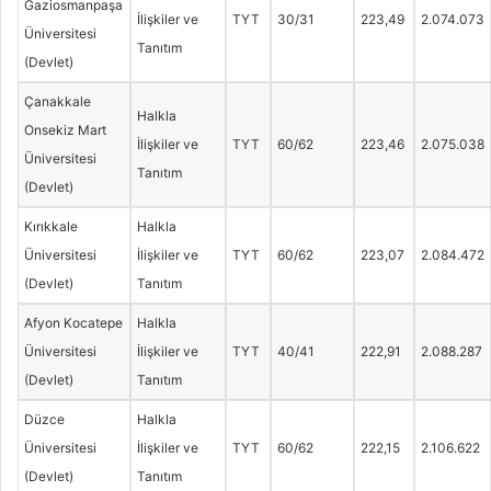
Gaziosmanpaşa
İlişkiler ve
TYT
30/31
223,49
2.074.073
Üniversitesi
Tanıtım
(Devlet)
Çanakkale
Halkla
Onsekiz Mart
İlişkiler ve
TYT
60/62
223,46
2.075.038
Üniversitesi
Tanıtım
(Devlet)
Kırıkkale
Halkla
Üniversitesi
İlişkiler ve
TYT
60/62
223,07
2.084.472
(Devlet)
Tanıtım
Afyon Kocatepe
Halkla
Üniversitesi
İlişkiler ve
TYT
40/41
222,91
2.088.287
(Devlet)
Tanıtım
Düzce
Halkla
Üniversitesi
İlişkiler ve
TYT
60/62
222,15
2.106.622
(Devlet)
Tanıtım