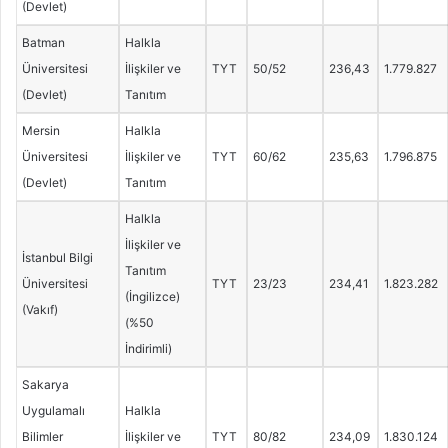
(Devlet)
Batman
Halkla
Üniversitesi
İlişkiler ve
TYT
50/52
236,43
1.779.827
(Devlet)
Tanıtım
Mersin
Halkla
Üniversitesi
İlişkiler ve
TYT
60/62
235,63
1.796.875
(Devlet)
Tanıtım
Halkla
İlişkiler ve
İstanbul Bilgi
Tanıtım
Üniversitesi
TYT
23/23
234,41
1.823.282
(İngilizce)
(Vakıf)
(%50
İndirimli)
Sakarya
Uygulamalı
Halkla
Bilimler
İlişkiler ve
TYT
80/82
234,09
1.830.124