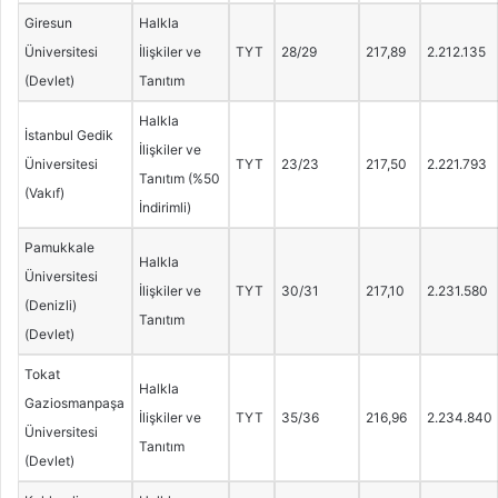
Giresun
Halkla
Üniversitesi
İlişkiler ve
TYT
28/29
217,89
2.212.135
(Devlet)
Tanıtım
Halkla
İstanbul Gedik
İlişkiler ve
Üniversitesi
TYT
23/23
217,50
2.221.793
Tanıtım (%50
(Vakıf)
İndirimli)
Pamukkale
Halkla
Üniversitesi
İlişkiler ve
TYT
30/31
217,10
2.231.580
(Denizli)
Tanıtım
(Devlet)
Tokat
Halkla
Gaziosmanpaşa
İlişkiler ve
TYT
35/36
216,96
2.234.840
Üniversitesi
Tanıtım
(Devlet)