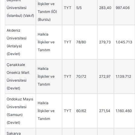
İlişkiler ve
Üniversitesi
TYT
5/5
283,40
997.406
Tanıtım (İÖ)
(İstanbul) (Vakıf)
(Burslu)
Akdeniz
Halkla
Üniversitesi
İlişkiler ve
TYT
78/80
279,73
1.045.713
(Antalya)
Tanıtım
(Devlet)
Çanakkale
Halkla
Onsekiz Mart
İlişkiler ve
TYT
70/72
272,97
1.139.712
Üniversitesi
Tanıtım
(Devlet)
Ondokuz Mayıs
Halkla
Üniversitesi
İlişkiler ve
TYT
60/62
271,54
1.160.460
(Samsun)
Tanıtım
(Devlet)
Sakarya