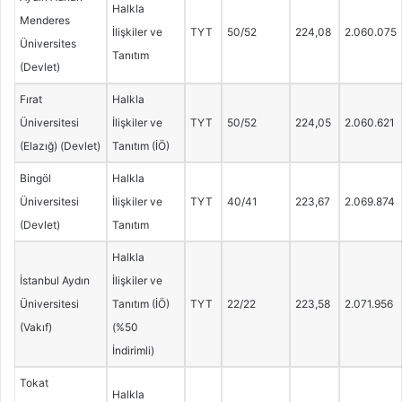
Halkla
Menderes
İlişkiler ve
TYT
50/52
224,08
2.060.075
Üniversites
Tanıtım
(Devlet)
Fırat
Halkla
Üniversitesi
İlişkiler ve
TYT
50/52
224,05
2.060.621
(Elazığ) (Devlet)
Tanıtım (İÖ)
Bingöl
Halkla
Üniversitesi
İlişkiler ve
TYT
40/41
223,67
2.069.874
(Devlet)
Tanıtım
Halkla
İstanbul Aydın
İlişkiler ve
Üniversitesi
Tanıtım (İÖ)
TYT
22/22
223,58
2.071.956
(Vakıf)
(%50
İndirimli)
Tokat
Halkla