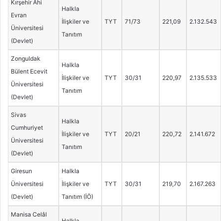
Kırşehir Ahi
Halkla
Evran
İlişkiler ve
TYT
71/73
221,09
2.132.543
Üniversitesi
Tanıtım
(Devlet)
Zonguldak
Halkla
Bülent Ecevit
İlişkiler ve
TYT
30/31
220,97
2.135.533
Üniversitesi
Tanıtım
(Devlet)
Sivas
Halkla
Cumhuriyet
İlişkiler ve
TYT
20/21
220,72
2.141.672
Üniversitesi
Tanıtım
(Devlet)
Giresun
Halkla
Üniversitesi
İlişkiler ve
TYT
30/31
219,70
2.167.263
(Devlet)
Tanıtım (İÖ)
Manisa Celâl
Halkla