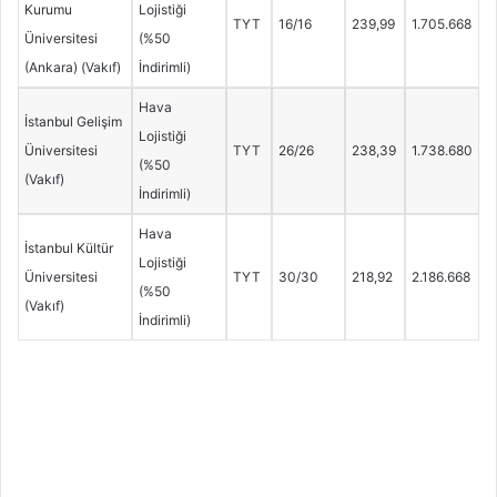
Kurumu
Lojistiği
TYT
16/16
239,99
1.705.668
Üniversitesi
(%50
(Ankara) (Vakıf)
İndirimli)
Hava
İstanbul Gelişim
Lojistiği
Üniversitesi
TYT
26/26
238,39
1.738.680
(%50
(Vakıf)
İndirimli)
Hava
İstanbul Kültür
Lojistiği
Üniversitesi
TYT
30/30
218,92
2.186.668
(%50
(Vakıf)
İndirimli)