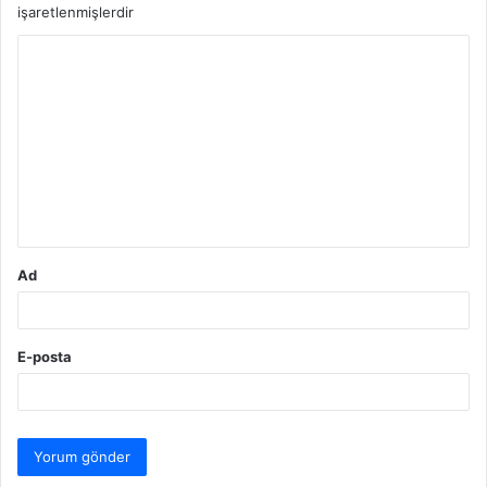
işaretlenmişlerdir
Y
o
r
u
m
*
Ad
E-posta