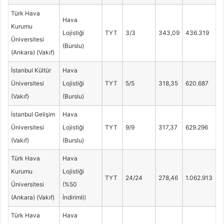
Türk Hava
Hava
Kurumu
Lojistiği
TYT
3/3
343,09
436.319
Üniversitesi
(Burslu)
(Ankara) (Vakıf)
İstanbul Kültür
Hava
Üniversitesi
Lojistiği
TYT
5/5
318,35
620.687
(Vakıf)
(Burslu)
İstanbul Gelişim
Hava
Üniversitesi
Lojistiği
TYT
9/9
317,37
629.296
(Vakıf)
(Burslu)
Türk Hava
Hava
Kurumu
Lojistiği
TYT
24/24
278,46
1.062.913
Üniversitesi
(%50
(Ankara) (Vakıf)
İndirimli)
Türk Hava
Hava