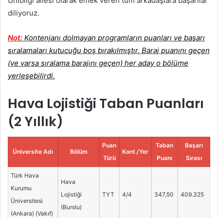
Unibilgi ailesi olarak emek veren tüm arkadaşlara başarılar
diliyoruz.
Not:
Kontenjanı dolmayan programların puanları ve başarı
sıralamaları kutucuğu boş bırakılmıştır. Baraj puanını geçen
(ve varsa sıralama barajını geçen) her aday o bölüme
yerleşebilirdi.
Hava Lojistiği Taban Puanları
(2 Yıllık)
Puan
Taban
Başarı
Üniversite Adı
Bölüm
Kont./Yer
Türü
Puanı
Sırası
Türk Hava
Hava
Kurumu
Lojistiği
TYT
4/4
347,50
409.325
Üniversitesi
(Burslu)
(Ankara) (Vakıf)