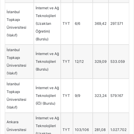
İnternet ve Ağ
İstanbul
Teknolojileri
Topkapı
(Uzaktan
TYT
6/6
369,42
297.571
Üniversitesi
Öğretim)
(Vakıf)
(Burslu)
İstanbul
İnternet ve Ağ
Topkapı
Teknolojileri
TYT
12/12
329,09
533.059
Üniversitesi
(Burslu)
(Vakıf)
İstanbul
İnternet ve Ağ
Topkapı
Teknolojileri
TYT
9/9
323,24
579.167
Üniversitesi
(İÖ) (Burslu)
(Vakıf)
İnternet ve Ağ
Ankara
Teknolojileri
Üniversitesi
TYT
103/106
281,08
1.027.702
(Uzaktan