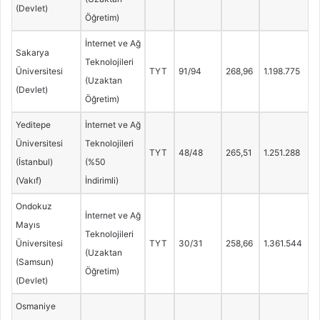
(Devlet)
Öğretim)
İnternet ve Ağ
Sakarya
Teknolojileri
Üniversitesi
TYT
91/94
268,96
1.198.775
(Uzaktan
(Devlet)
Öğretim)
Yeditepe
İnternet ve Ağ
Üniversitesi
Teknolojileri
TYT
48/48
265,51
1.251.288
(İstanbul)
(%50
(Vakıf)
İndirimli)
Ondokuz
İnternet ve Ağ
Mayıs
Teknolojileri
Üniversitesi
TYT
30/31
258,66
1.361.544
(Uzaktan
(Samsun)
Öğretim)
(Devlet)
Osmaniye