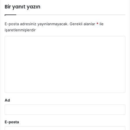
Bir yanıt yazın
E-posta adresiniz yayınlanmayacak.
Gerekli alanlar
*
ile
işaretlenmişlerdir
Y
o
r
u
m
*
Ad
E-posta