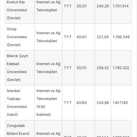
Korkut Ata
İnternet ve Ağ
TYT
30/31
240,20
1.701.514
Üniversitesi
Teknolojileri
(Devlet)
Sinop
İnternet ve Ağ
Üniversitesi
TYT
40/41
237,06
1.766.346
Teknolojileri
(Devlet)
Bilecik Şeyh
Edebali
İnternet ve Ağ
TYT
30/31
236,32
1.782.222
Üniversitesi
Teknolojileri
(Devlet)
İstanbul
İnternet ve Ağ
Topkapı
Teknolojileri
TYT
63/63
234,69
1.817.182
Üniversitesi
(%50
(Vakıf)
İndirimli)
Zonguldak
Bülent Ecevit
İnternet ve Ağ