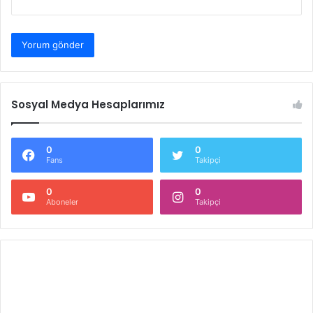
Sosyal Medya Hesaplarımız
0
0
Fans
Takipçi
0
0
Aboneler
Takipçi