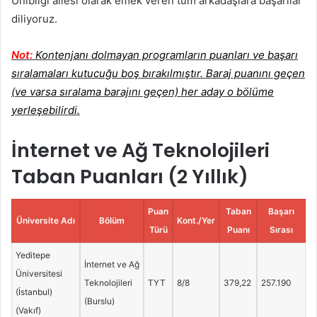
Unibilgi ailesi olarak emek veren tüm arkadaşlara başarılar
diliyoruz.
Not:
Kontenjanı dolmayan programların puanları ve başarı
sıralamaları kutucuğu boş bırakılmıştır. Baraj puanını geçen
(ve varsa sıralama barajını geçen) her aday o bölüme
yerleşebilirdi.
İnternet ve Ağ Teknolojileri
Taban Puanları (2 Yıllık)
Puan
Taban
Başarı
Üniversite Adı
Bölüm
Kont./Yer
Türü
Puanı
Sırası
Yeditepe
İnternet ve Ağ
Üniversitesi
Teknolojileri
TYT
8/8
379,22
257.190
(İstanbul)
(Burslu)
(Vakıf)