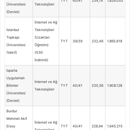
TYT
40/41
234,14
1.829.053
Üniversitesi
Teknolojileri
(Devlet)
İnternet ve Ağ
İstanbul
Teknolojileri
Topkapı
(Uzaktan
TYT
39/39
232,46
1.865.618
Üniversitesi
Öğretim)
(Vakıf)
(%50
İndirimli)
Isparta
Uygulamalı
İnternet ve Ağ
Bilimler
TYT
40/41
230,56
1.908.128
Teknolojileri
Üniversitesi
(Devlet)
Burdur
Mehmet Akif
İnternet ve Ağ
Ersoy
TYT
40/41
228,94
1.945.215
Teknolojileri