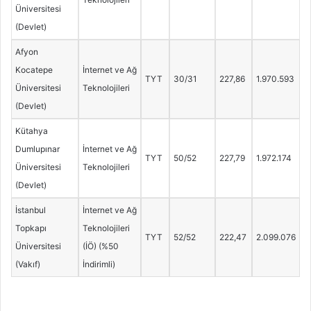
Üniversitesi
(Devlet)
Afyon
Kocatepe
İnternet ve Ağ
TYT
30/31
227,86
1.970.593
Üniversitesi
Teknolojileri
(Devlet)
Kütahya
Dumlupınar
İnternet ve Ağ
TYT
50/52
227,79
1.972.174
Üniversitesi
Teknolojileri
(Devlet)
İstanbul
İnternet ve Ağ
Topkapı
Teknolojileri
TYT
52/52
222,47
2.099.076
Üniversitesi
(İÖ) (%50
(Vakıf)
İndirimli)