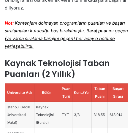
Unibilgi ailesi olarak emek veren tüm arkadaşlara başarılar
diliyoruz.
Not:
Kontenjanı dolmayan programların puanları ve başarı
sıralamaları kutucuğu boş bırakılmıştır. Baraj puanını geçen
(ve varsa sıralama barajını geçen) her aday o bölüme
yerleşebilirdi.
Kaynak Teknolojisi Taban
Puanları (2 Yıllık)
Puan
Taban
Başarı
Üniversite Adı
Bölüm
Kont./Yer
Türü
Puanı
Sırası
İstanbul Gedik
Kaynak
Üniversitesi
Teknolojisi
TYT
3/3
318,55
618.914
(Vakıf)
(Burslu)