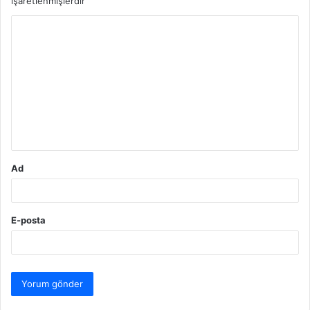
işaretlenmişlerdir
Y
o
r
u
m
*
Ad
E-posta