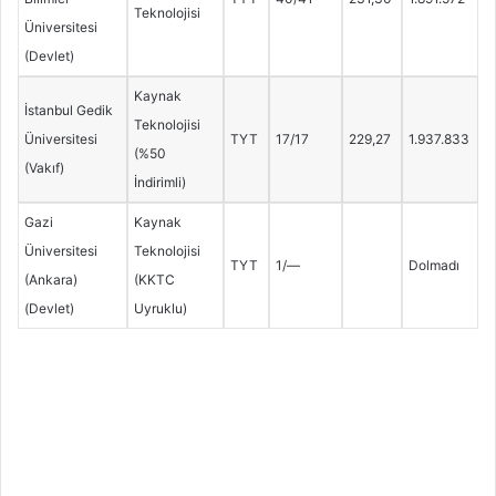
Teknolojisi
Üniversitesi
(Devlet)
Kaynak
İstanbul Gedik
Teknolojisi
Üniversitesi
TYT
17/17
229,27
1.937.833
(%50
(Vakıf)
İndirimli)
Gazi
Kaynak
Üniversitesi
Teknolojisi
TYT
1/—
Dolmadı
(Ankara)
(KKTC
(Devlet)
Uyruklu)