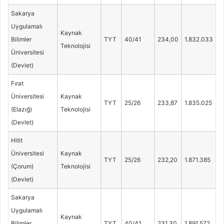
Sakarya
Uygulamalı
Kaynak
Bilimler
TYT
40/41
234,00
1.832.033
Teknolojisi
Üniversitesi
(Devlet)
Fırat
Üniversitesi
Kaynak
TYT
25/26
233,87
1.835.025
(Elazığ)
Teknolojisi
(Devlet)
Hitit
Üniversitesi
Kaynak
TYT
25/26
232,20
1.871.385
(Çorum)
Teknolojisi
(Devlet)
Sakarya
Uygulamalı
Kaynak
Bilimler
TYT
40/41
231,30
1.891.572