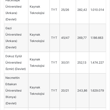
Hacettepe
Üniversitesi
Kaynak
TYT
25/26
282,42
1.010.014
(Ankara)
Teknolojisi
(Devlet)
Gazi
Üniversitesi
Kaynak
TYT
45/47
269,77
1.186.663
(Ankara)
Teknolojisi
(Devlet)
Dokuz Eylül
Kaynak
Üniversitesi
TYT
30/31
252,13
1.474.227
Teknolojisi
(İzmir) (Devlet)
Necmettin
Erbakan
Kaynak
Üniversitesi
TYT
20/21
243,86
1.629.079
Teknolojisi
(Konya)
(Devlet)