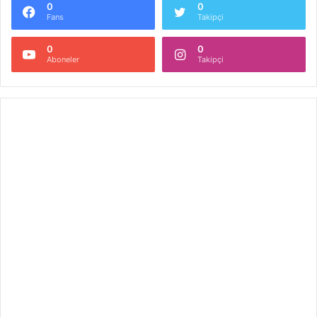
0
0
Fans
Takipçi
0
0
Aboneler
Takipçi