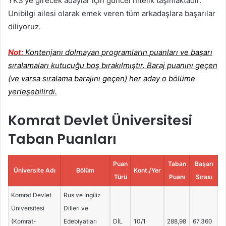
YKS’ye girecek adaylar için güncel nitelik taşımaktadır.
Unibilgi ailesi olarak emek veren tüm arkadaşlara başarılar
diliyoruz.
Not:
Kontenjanı dolmayan programların puanları ve başarı
sıralamaları kutucuğu boş bırakılmıştır. Baraj puanını geçen
(ve varsa sıralama barajını geçen) her aday o bölüme
yerleşebilirdi.
Komrat Devlet Üniversitesi
Taban Puanları
Puan
Taban
Başarı
Üniversite Adı
Bölüm
Kont./Yer
Türü
Puanı
Sırası
Komrat Devlet
Rus ve İngiliz
Üniversitesi
Dilleri ve
(Komrat-
Edebiyatları
DİL
10/1
288,98
67.360