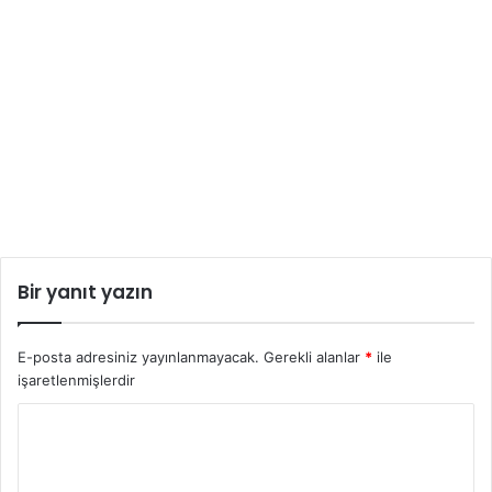
Bir yanıt yazın
E-posta adresiniz yayınlanmayacak.
Gerekli alanlar
*
ile
işaretlenmişlerdir
Y
o
r