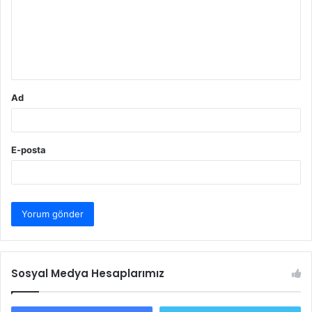
u
m
*
Ad
E-posta
Sosyal Medya Hesaplarımız