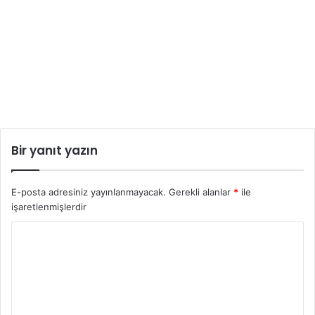
Bir yanıt yazın
E-posta adresiniz yayınlanmayacak.
Gerekli alanlar
*
ile
işaretlenmişlerdir
Y
o
r
u