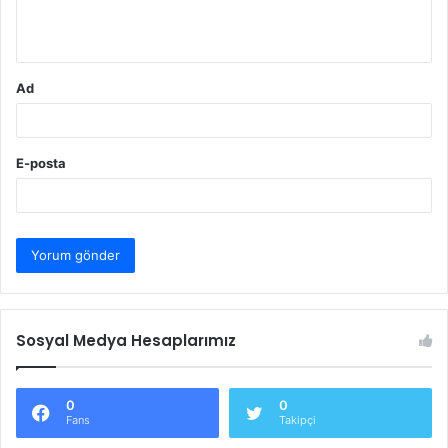
m
*
Ad
E-posta
Sosyal Medya Hesaplarımız
0
0
Fans
Takipçi