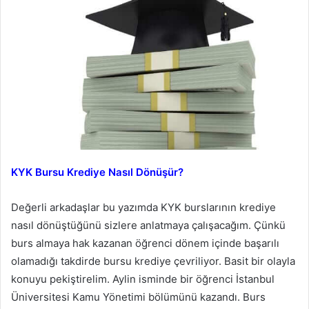
KYK Bursu Krediye Nasıl Dönüşür?
Değerli arkadaşlar bu yazımda KYK burslarının krediye
nasıl dönüştüğünü sizlere anlatmaya çalışacağım. Çünkü
burs almaya hak kazanan öğrenci dönem içinde başarılı
olamadığı takdirde bursu krediye çevriliyor. Basit bir olayla
konuyu pekiştirelim. Aylin isminde bir öğrenci İstanbul
Üniversitesi Kamu Yönetimi bölümünü kazandı. Burs