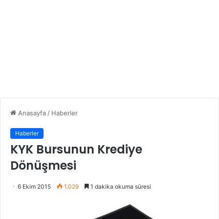
Anasayfa
/
Haberler
Haberler
KYK Bursunun Krediye
Dönüşmesi
6 Ekim 2015
1.029
1 dakika okuma süresi