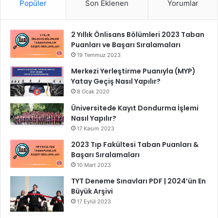
Popüler
Son Eklenen
Yorumlar
2 Yıllık Önlisans Bölümleri 2023 Taban
Puanları ve Başarı Sıralamaları
19 Temmuz 2023
Merkezi Yerleştirme Puanıyla (MYP)
Yatay Geçiş Nasıl Yapılır?
8 Ocak 2020
Üniversitede Kayıt Dondurma İşlemi
Nasıl Yapılır?
17 Kasım 2023
2023 Tıp Fakültesi Taban Puanları &
Başarı Sıralamaları
10 Mart 2023
TYT Deneme Sınavları PDF | 2024’ün En
Büyük Arşivi
17 Eylül 2023