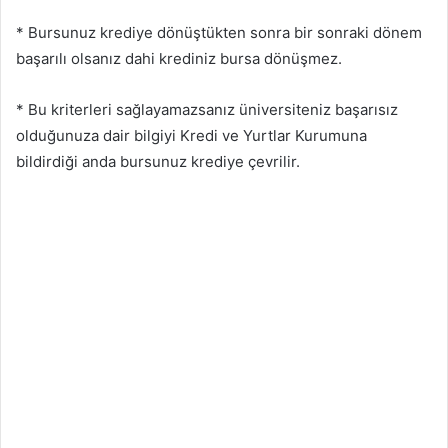
* Bursunuz krediye dönüştükten sonra bir sonraki dönem
başarılı olsanız dahi krediniz bursa dönüşmez.
* Bu kriterleri sağlayamazsanız üniversiteniz başarısız
olduğunuza dair bilgiyi Kredi ve Yurtlar Kurumuna
bildirdiği anda bursunuz krediye çevrilir.