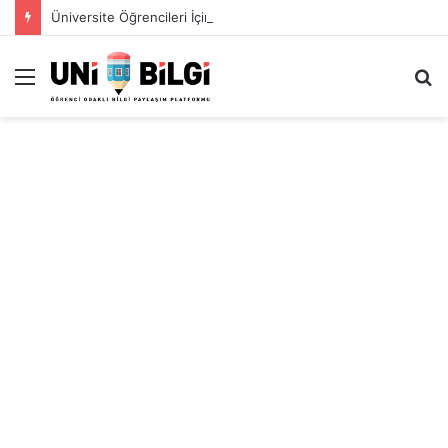
Üniversite Öğrencileri İçin Ekonomik Tatil Rehberi
Menü
A
y
...