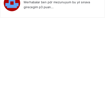
Merhabalar ben pdr mezunuyum bu yıl sınava
girecegim p3 puan...