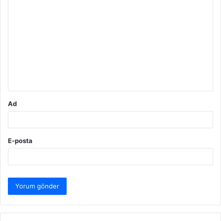
Y
o
r
u
m
*
Ad
E-posta