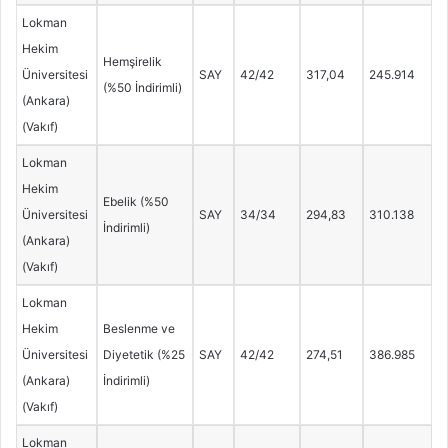
Lokman
Hekim
Hemşirelik
Üniversitesi
SAY
42/42
317,04
245.914
(%50 İndirimli)
(Ankara)
(Vakıf)
Lokman
Hekim
Ebelik (%50
Üniversitesi
SAY
34/34
294,83
310.138
İndirimli)
(Ankara)
(Vakıf)
Lokman
Hekim
Beslenme ve
Üniversitesi
Diyetetik (%25
SAY
42/42
274,51
386.985
(Ankara)
İndirimli)
(Vakıf)
Lokman