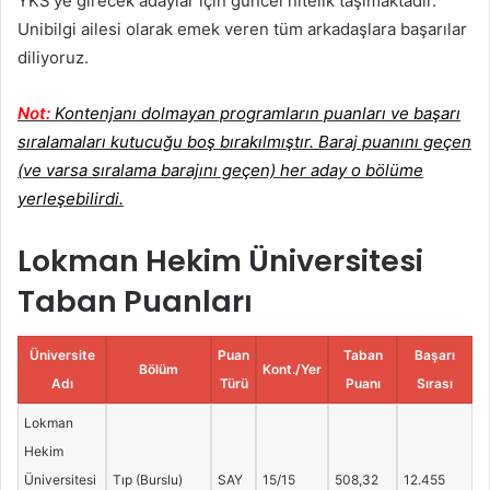
YKS’ye girecek adaylar için güncel nitelik taşımaktadır.
Unibilgi ailesi olarak emek veren tüm arkadaşlara başarılar
diliyoruz.
Not:
Kontenjanı dolmayan programların puanları ve başarı
sıralamaları kutucuğu boş bırakılmıştır. Baraj puanını geçen
(ve varsa sıralama barajını geçen) her aday o bölüme
yerleşebilirdi.
Lokman Hekim Üniversitesi
Taban Puanları
Üniversite
Puan
Taban
Başarı
Bölüm
Kont./Yer
Adı
Türü
Puanı
Sırası
Lokman
Hekim
Üniversitesi
Tıp (Burslu)
SAY
15/15
508,32
12.455