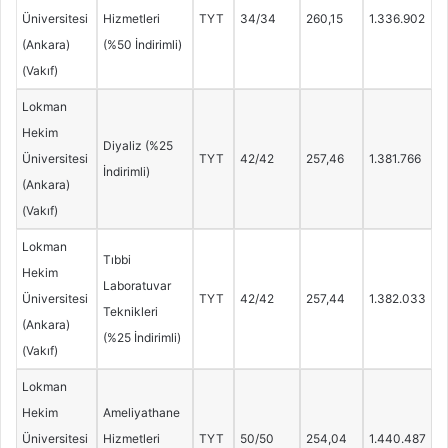
Üniversitesi
Hizmetleri
TYT
34/34
260,15
1.336.902
(Ankara)
(%50 İndirimli)
(Vakıf)
Lokman
Hekim
Diyaliz (%25
Üniversitesi
TYT
42/42
257,46
1.381.766
İndirimli)
(Ankara)
(Vakıf)
Lokman
Tıbbi
Hekim
Laboratuvar
Üniversitesi
TYT
42/42
257,44
1.382.033
Teknikleri
(Ankara)
(%25 İndirimli)
(Vakıf)
Lokman
Hekim
Ameliyathane
Üniversitesi
Hizmetleri
TYT
50/50
254,04
1.440.487