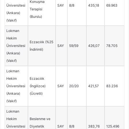
Konuşma
Üniversitesi
SAY
8/8
435,18
69.963
Terapisi
(Ankara)
(Burslu)
(Vakıf)
Lokman
Hekim
Eczacılık (%25
Üniversitesi
SAY
59/59
426,07
78.705
İndirimli)
(Ankara)
(Vakıf)
Lokman
Hekim
Eczacılık
Üniversitesi
(İngilizce)
SAY
20/20
421,57
83.236
(Ankara)
(Ücretli)
(Vakıf)
Lokman
Hekim
Beslenme ve
Üniversitesi
Diyetetik
SAY
8/8
383,76
125.496