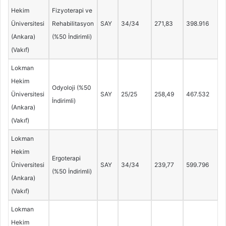
Hekim
Fizyoterapi ve
Üniversitesi
Rehabilitasyon
SAY
34/34
271,83
398.916
(Ankara)
(%50 İndirimli)
(Vakıf)
Lokman
Hekim
Odyoloji (%50
Üniversitesi
SAY
25/25
258,49
467.532
İndirimli)
(Ankara)
(Vakıf)
Lokman
Hekim
Ergoterapi
Üniversitesi
SAY
34/34
239,77
599.796
(%50 İndirimli)
(Ankara)
(Vakıf)
Lokman
Hekim