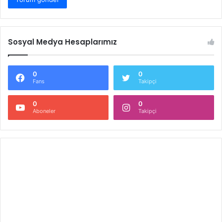
Sosyal Medya Hesaplarımız
0
0
Fans
Takipçi
0
0
Aboneler
Takipçi