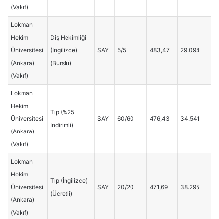
(Vakıf)
Lokman
Hekim
Diş Hekimliği
Üniversitesi
(İngilizce)
SAY
5/5
483,47
29.094
(Ankara)
(Burslu)
(Vakıf)
Lokman
Hekim
Tıp (%25
Üniversitesi
SAY
60/60
476,43
34.541
İndirimli)
(Ankara)
(Vakıf)
Lokman
Hekim
Tıp (İngilizce)
Üniversitesi
SAY
20/20
471,69
38.295
(Ücretli)
(Ankara)
(Vakıf)