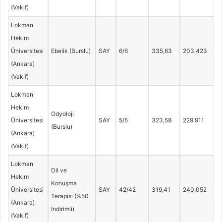
(Vakıf)
Lokman
Hekim
Üniversitesi
Ebelik (Burslu)
SAY
6/6
335,63
203.423
(Ankara)
(Vakıf)
Lokman
Hekim
Odyoloji
Üniversitesi
SAY
5/5
323,58
229.911
(Burslu)
(Ankara)
(Vakıf)
Lokman
Dil ve
Hekim
Konuşma
Üniversitesi
SAY
42/42
319,41
240.052
Terapisi (%50
(Ankara)
İndirimli)
(Vakıf)