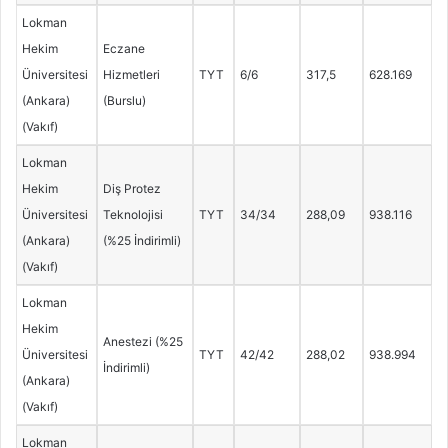
Lokman
Hekim
Eczane
Üniversitesi
Hizmetleri
TYT
6/6
317,5
628.169
(Ankara)
(Burslu)
(Vakıf)
Lokman
Hekim
Diş Protez
Üniversitesi
Teknolojisi
TYT
34/34
288,09
938.116
(Ankara)
(%25 İndirimli)
(Vakıf)
Lokman
Hekim
Anestezi (%25
Üniversitesi
TYT
42/42
288,02
938.994
İndirimli)
(Ankara)
(Vakıf)
Lokman