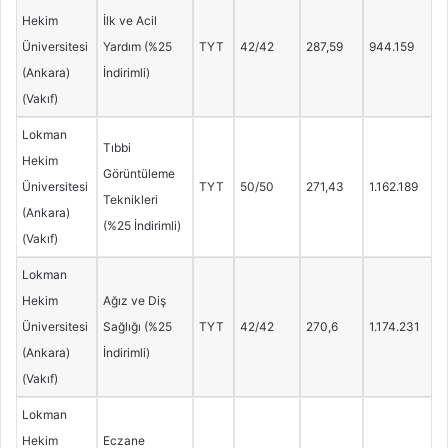
Hekim
İlk ve Acil
Üniversitesi
Yardım (%25
TYT
42/42
287,59
944.159
(Ankara)
İndirimli)
(Vakıf)
Lokman
Tıbbi
Hekim
Görüntüleme
Üniversitesi
TYT
50/50
271,43
1.162.189
Teknikleri
(Ankara)
(%25 İndirimli)
(Vakıf)
Lokman
Hekim
Ağız ve Diş
Üniversitesi
Sağlığı (%25
TYT
42/42
270,6
1.174.231
(Ankara)
İndirimli)
(Vakıf)
Lokman
Hekim
Eczane