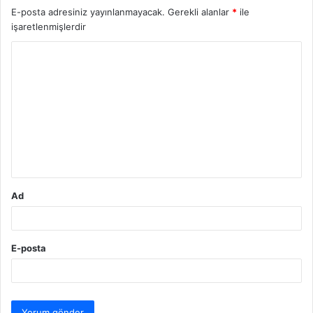
E-posta adresiniz yayınlanmayacak.
Gerekli alanlar
*
ile
işaretlenmişlerdir
Y
o
r
u
m
*
Ad
E-posta