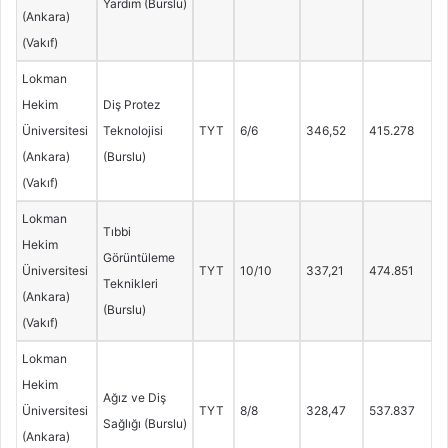
Yardım (Burslu)
(Ankara)
(Vakıf)
Lokman
Hekim
Diş Protez
Üniversitesi
Teknolojisi
TYT
6/6
346,52
415.278
(Ankara)
(Burslu)
(Vakıf)
Lokman
Tıbbi
Hekim
Görüntüleme
Üniversitesi
TYT
10/10
337,21
474.851
Teknikleri
(Ankara)
(Burslu)
(Vakıf)
Lokman
Hekim
Ağız ve Diş
Üniversitesi
TYT
8/8
328,47
537.837
Sağlığı (Burslu)
(Ankara)