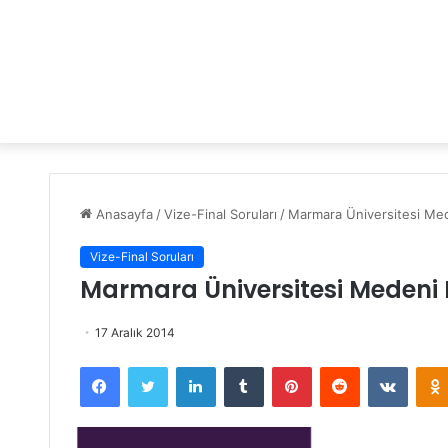
Anasayfa
/
Vize-Final Soruları
/
Marmara Üniversitesi Med
Vize-Final Soruları
Marmara Üniversitesi Medeni H
17 Aralık 2014
Facebook
Twitter
LinkedIn
Tumblr
Pinterest
Reddit
VKontakte