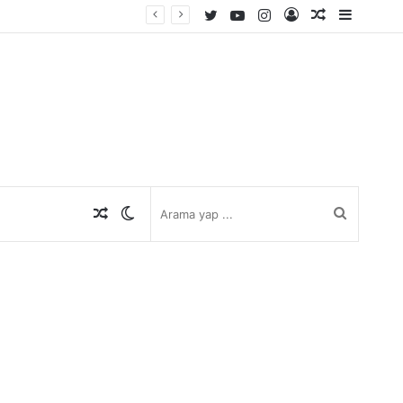
Twitter
YouTube
Instagram
Kayıt
Rastgele
Kenar
Ol
Makale
Bölmes
Rastgele
Dış
Arama
Makale
görünümü
yap
değiştir
...