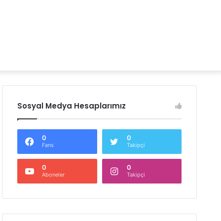
Sosyal Medya Hesaplarımız
0
0
Fans
Takipçi
0
0
Aboneler
Takipçi