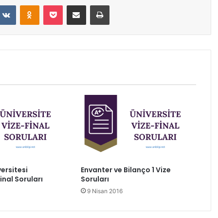
VKontakte
Odnoklassniki
Pocket
E-Posta ile paylaş
Yazdır
ersitesi
Envanter ve Bilanço 1 Vize
nal Soruları
Soruları
9 Nisan 2016