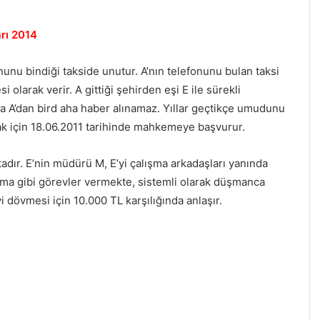
rı 2014
unu bindiği takside unutur. A’nın telefonunu bulan taksi
olarak verir. A gittiği şehirden eşi E ile sürekli
a A’dan bird aha haber alınamaz. Yıllar geçtikçe umudunu
ak için 18.06.2011 tarihinde mahkemeye başvurur.
dır. E’nin müdürü M, E’yi çalışma arkadaşları yanında
pma gibi görevler vermekte, sistemli olarak düşmanca
i dövmesi için 10.000 TL karşılığında anlaşır.