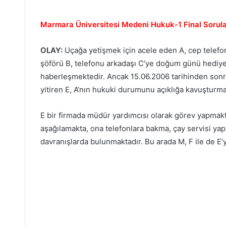
Marmara Üniversitesi Medeni Hukuk-1 Final Sorula
OLAY:
Uçağa yetişmek için acele eden A, cep telefon
şöförü B, telefonu arkadaşı C’ye doğum günü hediyesi 
haberleşmektedir. Ancak 15.06.2006 tarihinden sonr
yitiren E, A’nın hukuki durumunu açıklığa kavuşturm
E bir firmada müdür yardımcısı olarak görev yapmakta
aşağılamakta, ona telefonlara bakma, çay servisi ya
davranışlarda bulunmaktadır. Bu arada M, F ile de E’y