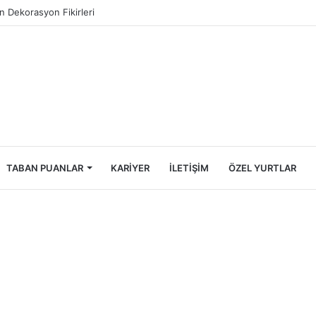
ncileri İçin Ekonomik Tatil Rehberi
TABAN PUANLAR
KARIYER
İLETIŞIM
ÖZEL YURTLAR