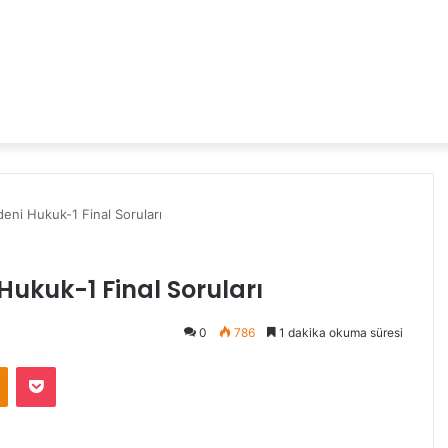
eni Hukuk-1 Final Soruları
ukuk-1 Final Soruları
0
786
1 dakika okuma süresi
Odnoklassniki
Pocket