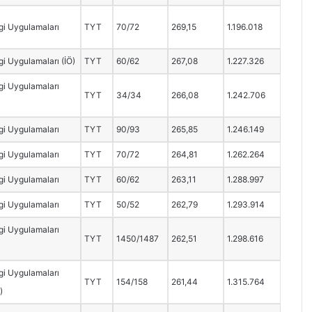
i Uygulamaları
TYT
70/72
269,15
1.196.018
i Uygulamaları (İÖ)
TYT
60/62
267,08
1.227.326
i Uygulamaları
TYT
34/34
266,08
1.242.706
i Uygulamaları
TYT
90/93
265,85
1.246.149
i Uygulamaları
TYT
70/72
264,81
1.262.264
i Uygulamaları
TYT
60/62
263,11
1.288.997
i Uygulamaları
TYT
50/52
262,79
1.293.914
i Uygulamaları
TYT
1450/1487
262,51
1.298.616
i Uygulamaları
TYT
154/158
261,44
1.315.764
)