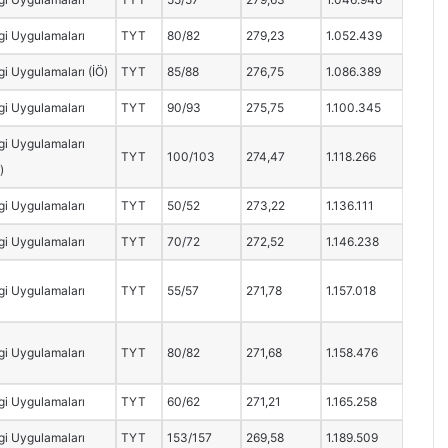
i Uygulamaları
TYT
80/82
279,23
1.052.439
i Uygulamaları (İÖ)
TYT
85/88
276,75
1.086.389
i Uygulamaları
TYT
90/93
275,75
1.100.345
i Uygulamaları
TYT
100/103
274,47
1.118.266
)
i Uygulamaları
TYT
50/52
273,22
1.136.111
i Uygulamaları
TYT
70/72
272,52
1.146.238
i Uygulamaları
TYT
55/57
271,78
1.157.018
i Uygulamaları
TYT
80/82
271,68
1.158.476
i Uygulamaları
TYT
60/62
271,21
1.165.258
i Uygulamaları
TYT
153/157
269,58
1.189.509