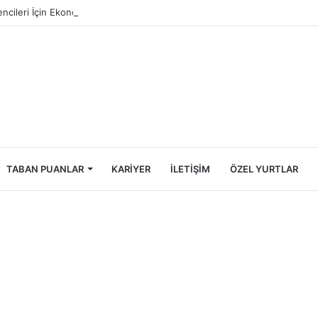
ncileri İçin Ekonomik Tatil Rehberi
TABAN PUANLAR
KARIYER
İLETIŞIM
ÖZEL YURTLAR