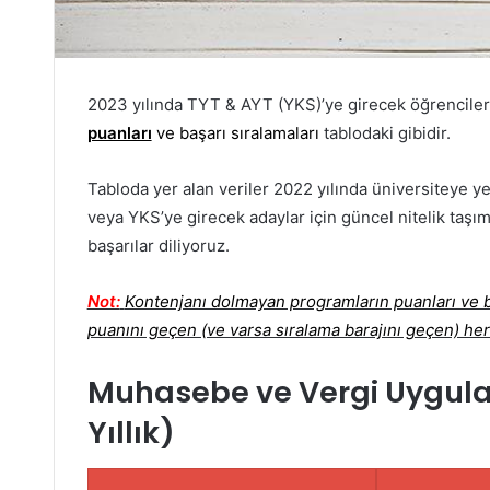
2023 yılında TYT & AYT (YKS)’ye girecek öğrenciler
puanları
ve başarı sıralamaları
tablodaki gibidir.
Tabloda yer alan veriler 2022 yılında üniversiteye ye
veya YKS’ye girecek adaylar için güncel nitelik taşım
başarılar diliyoruz.
Not:
Kontenjanı dolmayan programların puanları ve ba
puanını geçen (ve varsa sıralama barajını geçen) her
Muhasebe ve Vergi Uygula
Yıllık)