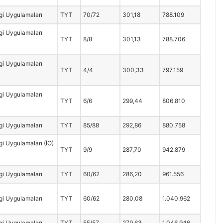
i Uygulamaları
TYT
70/72
301,18
788.109
i Uygulamaları
TYT
8/8
301,13
788.706
i Uygulamaları
TYT
4/4
300,33
797.159
i Uygulamaları
TYT
6/6
299,44
806.810
i Uygulamaları
TYT
85/88
292,86
880.758
i Uygulamaları (İÖ)
TYT
9/9
287,70
942.879
i Uygulamaları
TYT
60/62
286,20
961.556
i Uygulamaları
TYT
60/62
280,08
1.040.962
i Uygulamaları
TYT
55/57
279,63
1.046.946