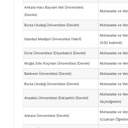
Ankara Hacı Bayram Veli Üniversitesi
Muhasebe ve Verg
(Devlet)
Bursa Uludağ Üniversitesi (Devlet)
Muhasebe ve Verg
Muhasebe ve Verg
İstanbul Medipol Üniversitesi (Vakıf)
(%50 İndirimli)
Dicle Üniversitesi (Diyarbakır) (Devlet)
Muhasebe ve Verg
Muğla Sıtkı Koçman Üniversitesi (Devlet)
Muhasebe ve Verg
Balıkesir Üniversitesi (Devlet)
Muhasebe ve Verg
Bursa Uludağ Üniversitesi (Devlet)
Muhasebe ve Verg
Muhasebe ve Verg
Anadolu Üniversitesi (Eskişehir) (Devlet)
(Açıköğretim)
Muhasebe ve Verg
Ankara Üniversitesi (Devlet)
(Uzaktan Öğretim