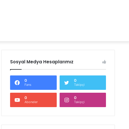
Sosyal Medya Hesaplarımız
0
0
Fans
Takipçi
0
0
Aboneler
Takipçi