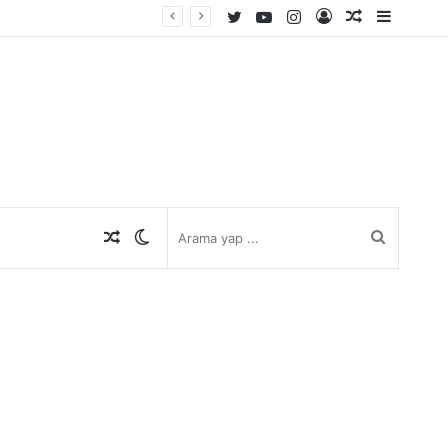
Twitter
YouTube
Instagram
Kayıt
Rastgele
Kenar
Ol
Makale
Bölmes
Rastgele
Dış
Arama
Makale
görünümü
yap
değiştir
...