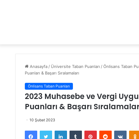
Anasayfa
/
Üniversite Taban Puanları
/
Önlisans Taban Pua
Puanları & Başarı Sıralamaları
Önlisans Taban Puanları
2023 Muhasebe ve Vergi Uygul
Puanları & Başarı Sıralamalar
10 Şubat 2023
Facebook
Twitter
LinkedIn
Tumblr
Pinterest
Reddit
VKontakte