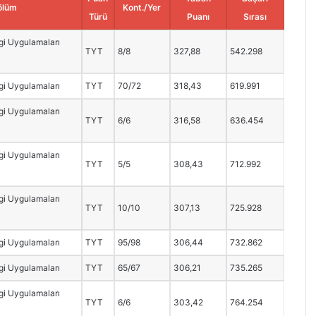
ölüm
Kont./Yer
Türü
Puanı
Sırası
i Uygulamaları
TYT
8/8
327,88
542.298
i Uygulamaları
TYT
70/72
318,43
619.991
i Uygulamaları
TYT
6/6
316,58
636.454
i Uygulamaları
TYT
5/5
308,43
712.992
i Uygulamaları
TYT
10/10
307,13
725.928
i Uygulamaları
TYT
95/98
306,44
732.862
i Uygulamaları
TYT
65/67
306,21
735.265
i Uygulamaları
TYT
6/6
303,42
764.254