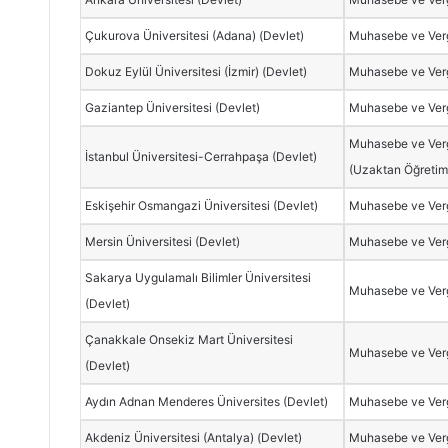
Çukurova Üniversitesi (Adana) (Devlet)
Muhasebe ve Verg
Dokuz Eylül Üniversitesi (İzmir) (Devlet)
Muhasebe ve Verg
Gaziantep Üniversitesi (Devlet)
Muhasebe ve Verg
Muhasebe ve Verg
İstanbul Üniversitesi-Cerrahpaşa (Devlet)
(Uzaktan Öğretim
Eskişehir Osmangazi Üniversitesi (Devlet)
Muhasebe ve Verg
Mersin Üniversitesi (Devlet)
Muhasebe ve Verg
Sakarya Uygulamalı Bilimler Üniversitesi
Muhasebe ve Verg
(Devlet)
Çanakkale Onsekiz Mart Üniversitesi
Muhasebe ve Verg
(Devlet)
Aydın Adnan Menderes Üniversites (Devlet)
Muhasebe ve Verg
Akdeniz Üniversitesi (Antalya) (Devlet)
Muhasebe ve Verg