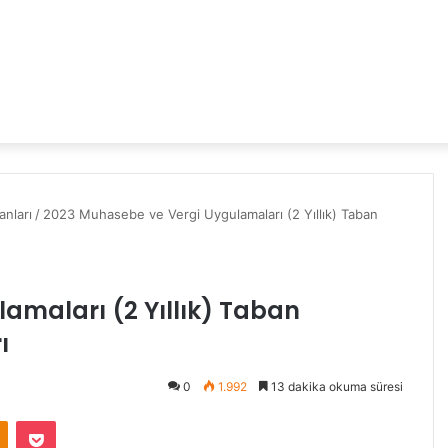
nları
/
2023 Muhasebe ve Vergi Uygulamaları (2 Yıllık) Taban
amaları (2 Yıllık) Taban
ı
0
1.992
13 dakika okuma süresi
Odnoklassniki
Pocket