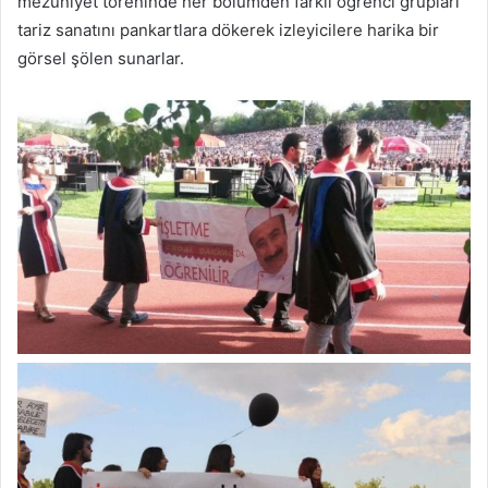
mezuniyet töreninde her bölümden farklı öğrenci grupları
tariz sanatını pankartlara dökerek izleyicilere harika bir
görsel şölen sunarlar.