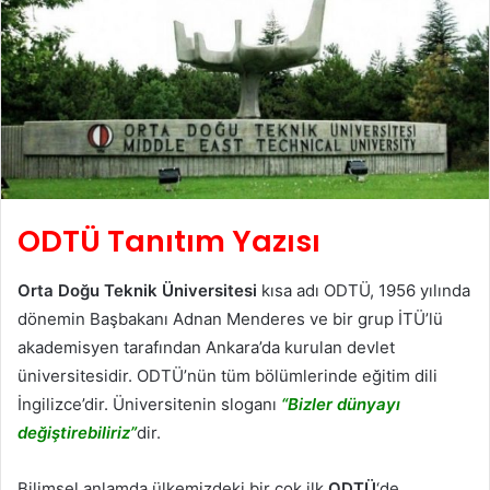
ODTÜ Tanıtım Yazısı
Orta Doğu Teknik Üniversitesi
kısa adı ODTÜ, 1956 yılında
dönemin Başbakanı Adnan Menderes ve bir grup İTÜ’lü
akademisyen tarafından Ankara’da kurulan devlet
üniversitesidir. ODTÜ’nün tüm bölümlerinde eğitim dili
İngilizce’dir. Üniversitenin sloganı
“Bizler dünyayı
değiştirebiliriz”
dir.
Bilimsel anlamda ülkemizdeki bir çok ilk
ODTÜ
‘de