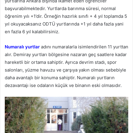
yurtlarına Ankara dışında ikamet eden öğrenciler
başvurabilmektedir. Yurtlarda barınma süresi, normal
öğrenim yılı +1’dir. Örneğin hazırlık sınıfı + 4 yıl toplamda 5
yıl okuyacaksanız ODTÜ yurtlarında +1 yıl daha fazla yani
en fazla 6 yıl kalabilirsiniz.
Numaralı yurtlar
adını numaralarla isimlendirilen 11 yurttan
alır. Demiray yurtları bölgesine nazaran geç saatlere kadar
hareketli bir ortama sahiptir. Ayrıca devrim stadı, spor
salonları, yüzme havuzu ve çarşıya yakın olması sebebiyle
daha avantajlı bir konuma sahiptir. Numaralı yurtların
dezavantajı ise odaların küçük ve binanın eski olmasıdır.