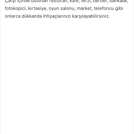
Çarşı içinde bulunan restoran, kafe, terzi, berber, bankalar,
fotokopici, kırtasiye, oyun salonu, market, telefoncu gibi
onlarca dükkanda ihtiyaçlarınızı karşılayabilirsiniz.