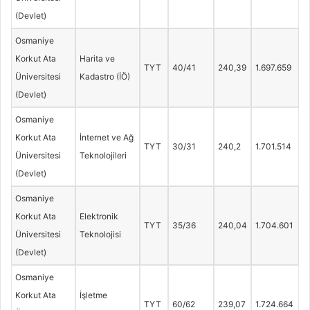
(Devlet)
Osmaniye
Korkut Ata
Harita ve
TYT
40/41
240,39
1.697.659
Üniversitesi
Kadastro (İÖ)
(Devlet)
Osmaniye
Korkut Ata
İnternet ve Ağ
TYT
30/31
240,2
1.701.514
Üniversitesi
Teknolojileri
(Devlet)
Osmaniye
Korkut Ata
Elektronik
TYT
35/36
240,04
1.704.601
Üniversitesi
Teknolojisi
(Devlet)
Osmaniye
Korkut Ata
İşletme
TYT
60/62
239,07
1.724.664