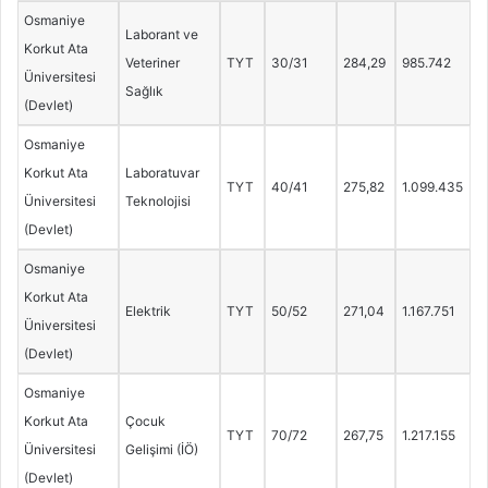
Osmaniye
Laborant ve
Korkut Ata
Veteriner
TYT
30/31
284,29
985.742
Üniversitesi
Sağlık
(Devlet)
Osmaniye
Korkut Ata
Laboratuvar
TYT
40/41
275,82
1.099.435
Üniversitesi
Teknolojisi
(Devlet)
Osmaniye
Korkut Ata
Elektrik
TYT
50/52
271,04
1.167.751
Üniversitesi
(Devlet)
Osmaniye
Korkut Ata
Çocuk
TYT
70/72
267,75
1.217.155
Üniversitesi
Gelişimi (İÖ)
(Devlet)