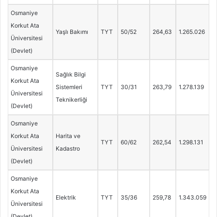
Osmaniye
Korkut Ata
Yaşlı Bakımı
TYT
50/52
264,63
1.265.026
Üniversitesi
(Devlet)
Osmaniye
Sağlık Bilgi
Korkut Ata
Sistemleri
TYT
30/31
263,79
1.278.139
Üniversitesi
Teknikerliği
(Devlet)
Osmaniye
Korkut Ata
Harita ve
TYT
60/62
262,54
1.298.131
Üniversitesi
Kadastro
(Devlet)
Osmaniye
Korkut Ata
Elektrik
TYT
35/36
259,78
1.343.059
Üniversitesi
(Devlet)