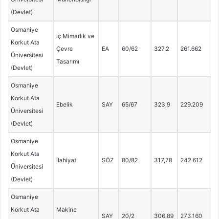
(Devlet)
Osmaniye
İç Mimarlık ve
Korkut Ata
Çevre
EA
60/62
327,2
261.662
Üniversitesi
Tasarımı
(Devlet)
Osmaniye
Korkut Ata
Ebelik
SAY
65/67
323,9
229.209
Üniversitesi
(Devlet)
Osmaniye
Korkut Ata
İlahiyat
SÖZ
80/82
317,78
242.612
Üniversitesi
(Devlet)
Osmaniye
Korkut Ata
Makine
SAY
20/2
306,89
273.160