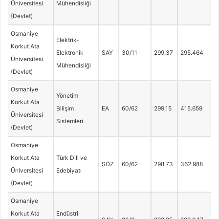
Üniversitesi
Mühendisliği
(Devlet)
Osmaniye
Elektrik-
Korkut Ata
Elektronik
SAY
30/11
299,37
295.464
Üniversitesi
Mühendisliği
(Devlet)
Osmaniye
Yönetim
Korkut Ata
Bilişim
EA
60/62
299,15
415.659
Üniversitesi
Sistemleri
(Devlet)
Osmaniye
Korkut Ata
Türk Dili ve
SÖZ
60/62
298,73
362.988
Üniversitesi
Edebiyatı
(Devlet)
Osmaniye
Korkut Ata
Endüstri