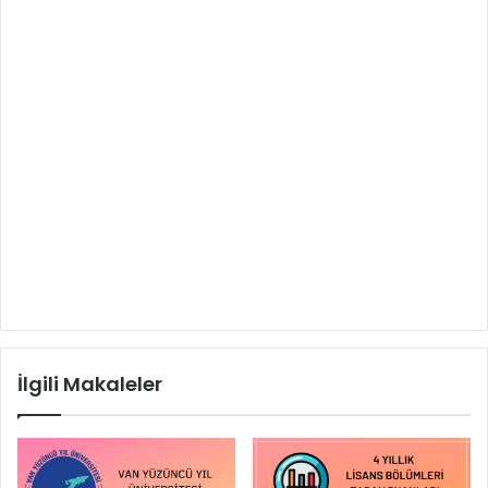
İlgili Makaleler