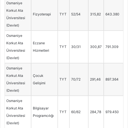
Osmaniye
Korkut Ata
Fizyoterapi
TYT
52/54
315,82
643.380
Üniversitesi
(Devlet)
Osmaniye
Korkut Ata
Eczane
TYT
30/31
300,87
791.309
Üniversitesi
Hizmetleri
(Devlet)
Osmaniye
Korkut Ata
Çocuk
TYT
70/72
291,46
897.364
Üniversitesi
Gelişimi
(Devlet)
Osmaniye
Korkut Ata
Bilgisayar
TYT
60/62
284,78
979.450
Üniversitesi
Programcılığı
(Devlet)