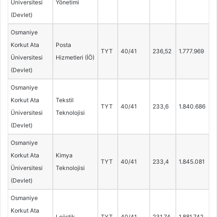
Üniversitesi
Yönetimi
(Devlet)
Osmaniye
Korkut Ata
Posta
TYT
40/41
236,52
1.777.969
Üniversitesi
Hizmetleri (İÖ)
(Devlet)
Osmaniye
Korkut Ata
Tekstil
TYT
40/41
233,6
1.840.686
Üniversitesi
Teknolojisi
(Devlet)
Osmaniye
Korkut Ata
Kimya
TYT
40/41
233,4
1.845.081
Üniversitesi
Teknolojisi
(Devlet)
Osmaniye
Korkut Ata
Lojistik
TYT
40/41
231,74
1.881.742