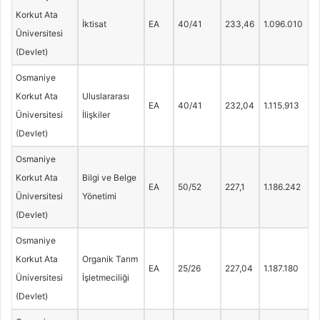
Korkut Ata
İktisat
EA
40/41
233,46
1.096.010
Üniversitesi
(Devlet)
Osmaniye
Korkut Ata
Uluslararası
EA
40/41
232,04
1.115.913
Üniversitesi
İlişkiler
(Devlet)
Osmaniye
Korkut Ata
Bilgi ve Belge
EA
50/52
227,1
1.186.242
Üniversitesi
Yönetimi
(Devlet)
Osmaniye
Korkut Ata
Organik Tarım
EA
25/26
227,04
1.187.180
Üniversitesi
İşletmeciliği
(Devlet)