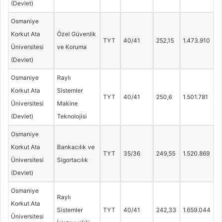
(Devlet)
Osmaniye
Korkut Ata
Özel Güvenlik
TYT
40/41
252,15
1.473.910
Üniversitesi
ve Koruma
(Devlet)
Osmaniye
Raylı
Korkut Ata
Sistemler
TYT
40/41
250,6
1.501.781
Üniversitesi
Makine
(Devlet)
Teknolojisi
Osmaniye
Korkut Ata
Bankacılık ve
TYT
35/36
249,55
1.520.869
Üniversitesi
Sigortacılık
(Devlet)
Osmaniye
Raylı
Korkut Ata
Sistemler
TYT
40/41
242,33
1.659.044
Üniversitesi