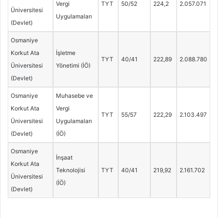
Vergi
TYT
50/52
224,2
2.057.071
Üniversitesi
Uygulamaları
(Devlet)
Osmaniye
Korkut Ata
İşletme
TYT
40/41
222,89
2.088.780
Üniversitesi
Yönetimi (İÖ)
(Devlet)
Osmaniye
Muhasebe ve
Korkut Ata
Vergi
TYT
55/57
222,29
2.103.497
Üniversitesi
Uygulamaları
(Devlet)
(İÖ)
Osmaniye
İnşaat
Korkut Ata
Teknolojisi
TYT
40/41
219,92
2.161.702
Üniversitesi
(İÖ)
(Devlet)