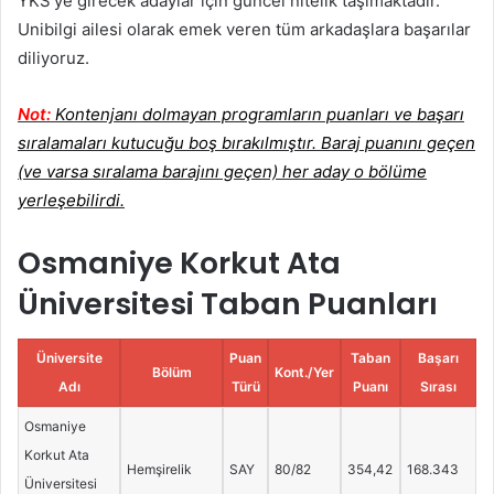
YKS’ye girecek adaylar için güncel nitelik taşımaktadır.
Unibilgi ailesi olarak emek veren tüm arkadaşlara başarılar
diliyoruz.
Not:
Kontenjanı dolmayan programların puanları ve başarı
sıralamaları kutucuğu boş bırakılmıştır. Baraj puanını geçen
(ve varsa sıralama barajını geçen) her aday o bölüme
yerleşebilirdi.
Osmaniye Korkut Ata
Üniversitesi Taban Puanları
Üniversite
Puan
Taban
Başarı
Bölüm
Kont./Yer
Adı
Türü
Puanı
Sırası
Osmaniye
Korkut Ata
Hemşirelik
SAY
80/82
354,42
168.343
Üniversitesi