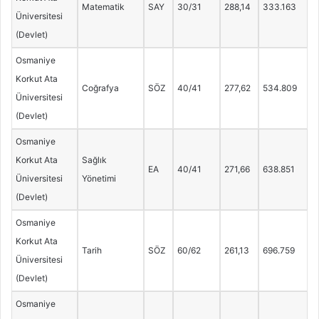
Matematik
SAY
30/31
288,14
333.163
Üniversitesi
(Devlet)
Osmaniye
Korkut Ata
Coğrafya
SÖZ
40/41
277,62
534.809
Üniversitesi
(Devlet)
Osmaniye
Korkut Ata
Sağlık
EA
40/41
271,66
638.851
Üniversitesi
Yönetimi
(Devlet)
Osmaniye
Korkut Ata
Tarih
SÖZ
60/62
261,13
696.759
Üniversitesi
(Devlet)
Osmaniye