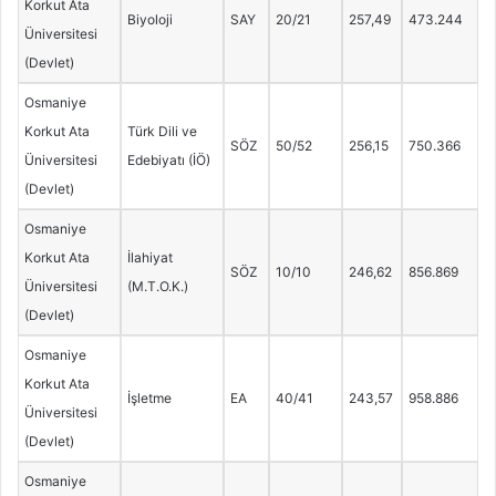
Korkut Ata
Biyoloji
SAY
20/21
257,49
473.244
Üniversitesi
(Devlet)
Osmaniye
Korkut Ata
Türk Dili ve
SÖZ
50/52
256,15
750.366
Üniversitesi
Edebiyatı (İÖ)
(Devlet)
Osmaniye
Korkut Ata
İlahiyat
SÖZ
10/10
246,62
856.869
Üniversitesi
(M.T.O.K.)
(Devlet)
Osmaniye
Korkut Ata
İşletme
EA
40/41
243,57
958.886
Üniversitesi
(Devlet)
Osmaniye