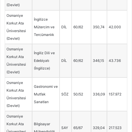
(Devlet)
Osmaniye
İngilizce
Korkut Ata
Mütercim ve
DİL
60/62
350,74
42.000
Üniversitesi
Tercümanlık
(Devlet)
Osmaniye
İngiliz Dili ve
Korkut Ata
Edebiyatı
DİL
60/62
346,15
43.736
Üniversitesi
(İngilizce)
(Devlet)
Osmaniye
Gastronomi ve
Korkut Ata
Mutfak
SÖZ
50/52
336,09
157.972
Üniversitesi
Sanatları
(Devlet)
Osmaniye
Korkut Ata
Bilgisayar
SAY
65/67
329,04
217.523
Üniversitesi
Mühendisliği