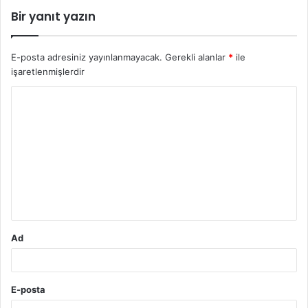
Bir yanıt yazın
E-posta adresiniz yayınlanmayacak.
Gerekli alanlar
*
ile
işaretlenmişlerdir
Y
o
r
u
m
*
Ad
E-posta