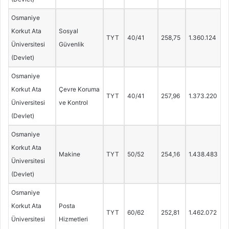
Osmaniye
Korkut Ata
Sosyal
TYT
40/41
258,75
1.360.124
Üniversitesi
Güvenlik
(Devlet)
Osmaniye
Korkut Ata
Çevre Koruma
TYT
40/41
257,96
1.373.220
Üniversitesi
ve Kontrol
(Devlet)
Osmaniye
Korkut Ata
Makine
TYT
50/52
254,16
1.438.483
Üniversitesi
(Devlet)
Osmaniye
Korkut Ata
Posta
TYT
60/62
252,81
1.462.072
Üniversitesi
Hizmetleri