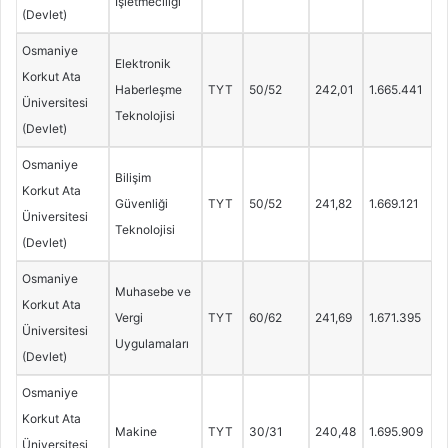
İşletmeciliği
(Devlet)
Osmaniye
Elektronik
Korkut Ata
Haberleşme
TYT
50/52
242,01
1.665.441
Üniversitesi
Teknolojisi
(Devlet)
Osmaniye
Bilişim
Korkut Ata
Güvenliği
TYT
50/52
241,82
1.669.121
Üniversitesi
Teknolojisi
(Devlet)
Osmaniye
Muhasebe ve
Korkut Ata
Vergi
TYT
60/62
241,69
1.671.395
Üniversitesi
Uygulamaları
(Devlet)
Osmaniye
Korkut Ata
Makine
TYT
30/31
240,48
1.695.909
Üniversitesi