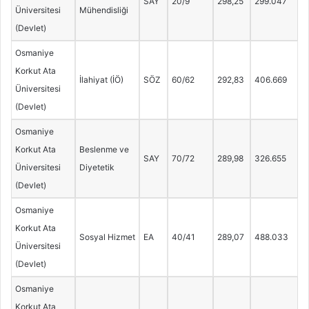
SAY
20/9
298,25
299.047
Üniversitesi
Mühendisliği
(Devlet)
Osmaniye
Korkut Ata
İlahiyat (İÖ)
SÖZ
60/62
292,83
406.669
Üniversitesi
(Devlet)
Osmaniye
Korkut Ata
Beslenme ve
SAY
70/72
289,98
326.655
Üniversitesi
Diyetetik
(Devlet)
Osmaniye
Korkut Ata
Sosyal Hizmet
EA
40/41
289,07
488.033
Üniversitesi
(Devlet)
Osmaniye
Korkut Ata