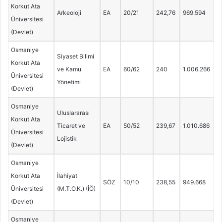
Korkut Ata
Arkeoloji
EA
20/21
242,76
969.594
Üniversitesi
(Devlet)
Osmaniye
Siyaset Bilimi
Korkut Ata
ve Kamu
EA
60/62
240
1.006.266
Üniversitesi
Yönetimi
(Devlet)
Osmaniye
Uluslararası
Korkut Ata
Ticaret ve
EA
50/52
239,67
1.010.686
Üniversitesi
Lojistik
(Devlet)
Osmaniye
Korkut Ata
İlahiyat
SÖZ
10/10
238,55
949.668
Üniversitesi
(M.T.O.K.) (İÖ)
(Devlet)
Osmaniye