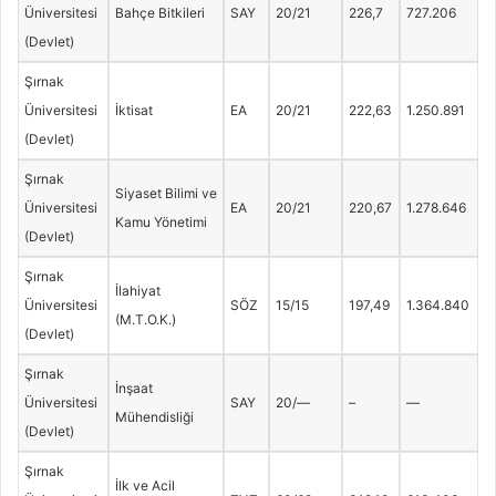
Üniversitesi
Bahçe Bitkileri
SAY
20/21
226,7
727.206
(Devlet)
Şırnak
Üniversitesi
İktisat
EA
20/21
222,63
1.250.891
(Devlet)
Şırnak
Siyaset Bilimi ve
Üniversitesi
EA
20/21
220,67
1.278.646
Kamu Yönetimi
(Devlet)
Şırnak
İlahiyat
Üniversitesi
SÖZ
15/15
197,49
1.364.840
(M.T.O.K.)
(Devlet)
Şırnak
İnşaat
Üniversitesi
SAY
20/—
–
—
Mühendisliği
(Devlet)
Şırnak
İlk ve Acil