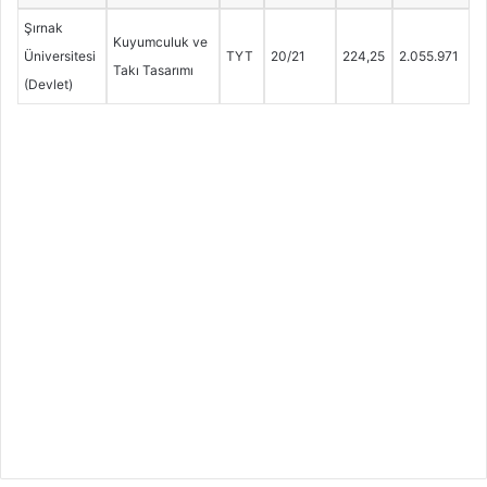
Şırnak
Kuyumculuk ve
Üniversitesi
TYT
20/21
224,25
2.055.971
Takı Tasarımı
(Devlet)