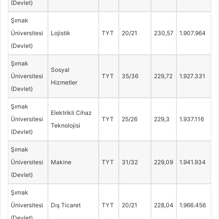
(Devlet)
Şırnak
Üniversitesi
Lojistik
TYT
20/21
230,57
1.907.964
(Devlet)
Şırnak
Sosyal
Üniversitesi
TYT
35/36
229,72
1.927.331
Hizmetler
(Devlet)
Şırnak
Elektrikli Cihaz
Üniversitesi
TYT
25/26
229,3
1.937.116
Teknolojisi
(Devlet)
Şırnak
Üniversitesi
Makine
TYT
31/32
229,09
1.941.934
(Devlet)
Şırnak
Üniversitesi
Dış Ticaret
TYT
20/21
228,04
1.966.456
(Devlet)