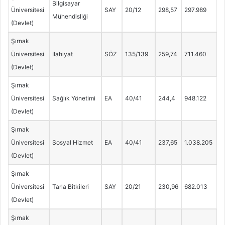
Bilgisayar
Üniversitesi
SAY
20/12
298,57
297.989
Mühendisliği
(Devlet)
Şırnak
Üniversitesi
İlahiyat
SÖZ
135/139
259,74
711.460
(Devlet)
Şırnak
Üniversitesi
Sağlık Yönetimi
EA
40/41
244,4
948.122
(Devlet)
Şırnak
Üniversitesi
Sosyal Hizmet
EA
40/41
237,65
1.038.205
(Devlet)
Şırnak
Üniversitesi
Tarla Bitkileri
SAY
20/21
230,96
682.013
(Devlet)
Şırnak