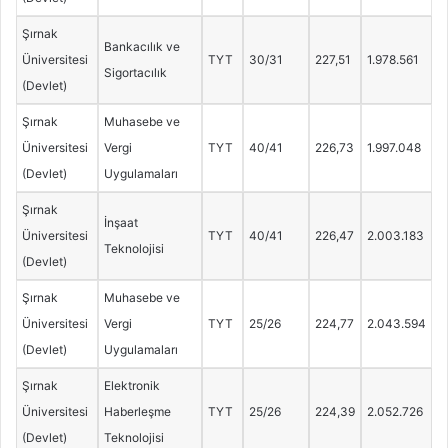
Şırnak
Bankacılık ve
Üniversitesi
TYT
30/31
227,51
1.978.561
Sigortacılık
(Devlet)
Şırnak
Muhasebe ve
Üniversitesi
Vergi
TYT
40/41
226,73
1.997.048
(Devlet)
Uygulamaları
Şırnak
İnşaat
Üniversitesi
TYT
40/41
226,47
2.003.183
Teknolojisi
(Devlet)
Şırnak
Muhasebe ve
Üniversitesi
Vergi
TYT
25/26
224,77
2.043.594
(Devlet)
Uygulamaları
Şırnak
Elektronik
Üniversitesi
Haberleşme
TYT
25/26
224,39
2.052.726
(Devlet)
Teknolojisi