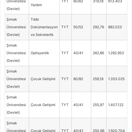
Üniversitesi
TYT
60/62
319,18
613.403
Yardım
(Devlet)
Şırnak
Tıbbi
Üniversitesi
Dokümantasyon
TYT
50/52
292,76
882.023
(Devlet)
ve Sekreterlik
Şırnak
Üniversitesi
Optisyenlik
TYT
40/41
262,86
1.292.953
(Devlet)
Şırnak
Üniversitesi
Çocuk Gelişimi
TYT
80/82
259,18
1.353.025
(Devlet)
Şırnak
Üniversitesi
Çocuk Gelişimi
TYT
40/41
255,97
1.407.122
(Devlet)
Şırnak
Üniversitesi
Çocuk Gelişimi
TYT
40/41
250,66
1.500.704