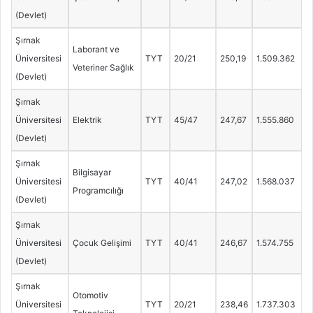
(Devlet)
Şırnak
Laborant ve
Üniversitesi
TYT
20/21
250,19
1.509.362
Veteriner Sağlık
(Devlet)
Şırnak
Üniversitesi
Elektrik
TYT
45/47
247,67
1.555.860
(Devlet)
Şırnak
Bilgisayar
Üniversitesi
TYT
40/41
247,02
1.568.037
Programcılığı
(Devlet)
Şırnak
Üniversitesi
Çocuk Gelişimi
TYT
40/41
246,67
1.574.755
(Devlet)
Şırnak
Otomotiv
Üniversitesi
TYT
20/21
238,46
1.737.303