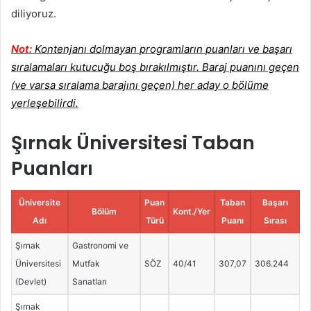
diliyoruz.
Not:
Kontenjanı dolmayan programların puanları ve başarı
sıralamaları kutucuğu boş bırakılmıştır. Baraj puanını geçen
(ve varsa sıralama barajını geçen) her aday o bölüme
yerleşebilirdi.
Şırnak Üniversitesi Taban
Puanları
Üniversite
Puan
Taban
Başarı
Bölüm
Kont./Yer
Adı
Türü
Puanı
Sırası
Şırnak
Gastronomi ve
Üniversitesi
Mutfak
SÖZ
40/41
307,07
306.244
(Devlet)
Sanatları
Şırnak