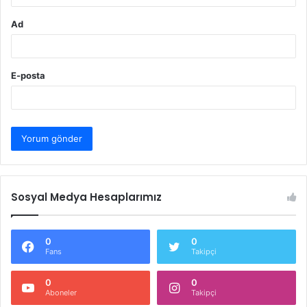
Ad
E-posta
Sosyal Medya Hesaplarımız
0
0
Fans
Takipçi
0
0
Aboneler
Takipçi