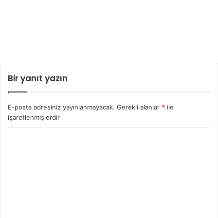
Bir yanıt yazın
E-posta adresiniz yayınlanmayacak.
Gerekli alanlar
*
ile
işaretlenmişlerdir
Y
o
r
u
m
*