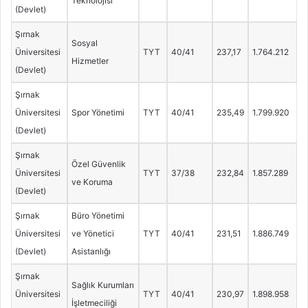
Teknolojisi
(Devlet)
Şırnak
Sosyal
Üniversitesi
TYT
40/41
237,17
1.764.212
Hizmetler
(Devlet)
Şırnak
Üniversitesi
Spor Yönetimi
TYT
40/41
235,49
1.799.920
(Devlet)
Şırnak
Özel Güvenlik
Üniversitesi
TYT
37/38
232,84
1.857.289
ve Koruma
(Devlet)
Şırnak
Büro Yönetimi
Üniversitesi
ve Yönetici
TYT
40/41
231,51
1.886.749
(Devlet)
Asistanlığı
Şırnak
Sağlık Kurumları
Üniversitesi
TYT
40/41
230,97
1.898.958
İşletmeciliği