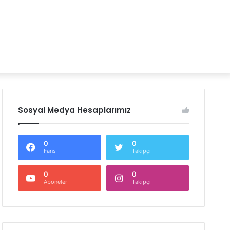
Sosyal Medya Hesaplarımız
0
0
Fans
Takipçi
0
0
Aboneler
Takipçi