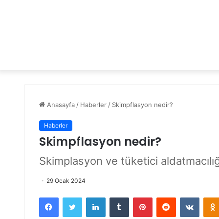
Anasayfa
/
Haberler
/
Skimpflasyon nedir?
Haberler
Skimpflasyon nedir?
Skimplasyon ve tüketici aldatmacılı
29 Ocak 2024
Facebook
Twitter
LinkedIn
Tumblr
Pinterest
Reddit
VKontakte