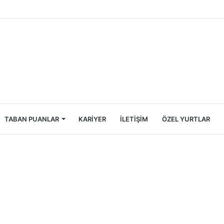
ncileri İçin Ekonomik Tatil Rehberi
TABAN PUANLAR
KARIYER
İLETIŞIM
ÖZEL YURTLAR