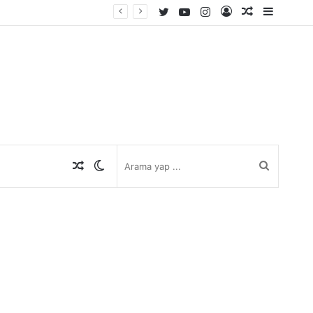
Twitter
YouTube
Instagram
Kayıt
Rastgele
Kenar
Ol
Makale
Bölmes
Rastgele
Dış
Arama
Makale
görünümü
yap
değiştir
...