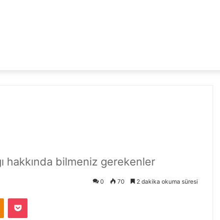
ğı hakkında bilmeniz gerekenler
0
70
2 dakika okuma süresi
Odnoklassniki
Pocket