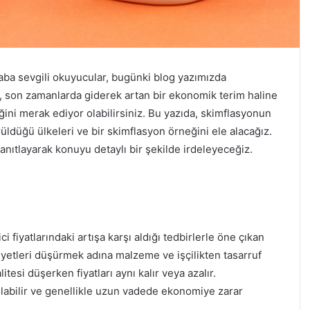
haba sevgili okuyucular, bugünki blog yazımızda
 son zamanlarda giderek artan bir ekonomik terim haline
diğini merak ediyor olabilirsiniz. Bu yazıda, skimflasyonun
rüldüğü ülkeleri ve bir skimflasyon örneğini ele alacağız.
 yanıtlayarak konuyu detaylı bir şekilde irdeleyeceğiz.
i fiyatlarındaki artışa karşı aldığı tedbirlerle öne çıkan
liyetleri düşürmek adına malzeme ve işçilikten tasarruf
esi düşerken fiyatları aynı kalır veya azalır.
olabilir ve genellikle uzun vadede ekonomiye zarar