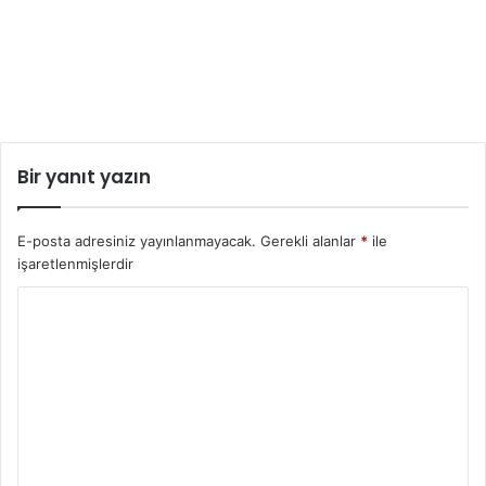
Bir yanıt yazın
E-posta adresiniz yayınlanmayacak.
Gerekli alanlar
*
ile
işaretlenmişlerdir
Y
o
r
u
m
*