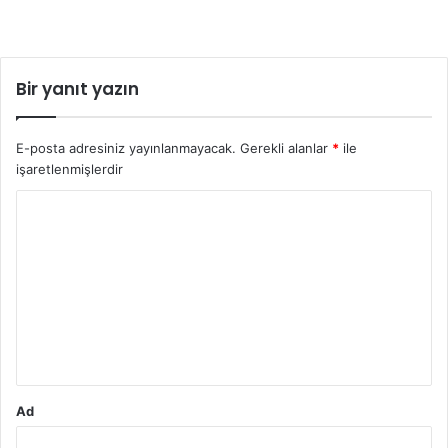
Bir yanıt yazın
E-posta adresiniz yayınlanmayacak.
Gerekli alanlar
*
ile
işaretlenmişlerdir
Y
o
r
u
m
*
Ad