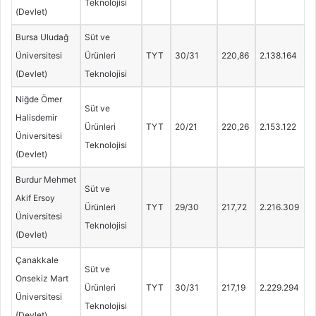
Teknolojisi
(Devlet)
Bursa Uludağ
Süt ve
Üniversitesi
Ürünleri
TYT
30/31
220,86
2.138.164
(Devlet)
Teknolojisi
Niğde Ömer
Süt ve
Halisdemir
Ürünleri
TYT
20/21
220,26
2.153.122
Üniversitesi
Teknolojisi
(Devlet)
Burdur Mehmet
Süt ve
Akif Ersoy
Ürünleri
TYT
29/30
217,72
2.216.309
Üniversitesi
Teknolojisi
(Devlet)
Çanakkale
Süt ve
Onsekiz Mart
Ürünleri
TYT
30/31
217,19
2.229.294
Üniversitesi
Teknolojisi
(Devlet)