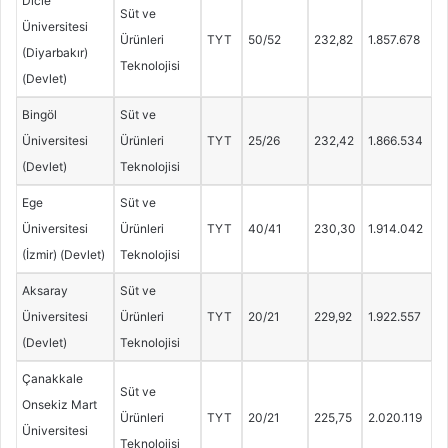
Dicle
Süt ve
Üniversitesi
Ürünleri
TYT
50/52
232,82
1.857.678
(Diyarbakır)
Teknolojisi
(Devlet)
Bingöl
Süt ve
Üniversitesi
Ürünleri
TYT
25/26
232,42
1.866.534
(Devlet)
Teknolojisi
Ege
Süt ve
Üniversitesi
Ürünleri
TYT
40/41
230,30
1.914.042
(İzmir) (Devlet)
Teknolojisi
Aksaray
Süt ve
Üniversitesi
Ürünleri
TYT
20/21
229,92
1.922.557
(Devlet)
Teknolojisi
Çanakkale
Süt ve
Onsekiz Mart
Ürünleri
TYT
20/21
225,75
2.020.119
Üniversitesi
Teknolojisi