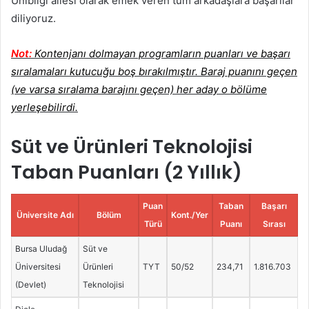
Unibilgi ailesi olarak emek veren tüm arkadaşlara başarılar
diliyoruz.
Not:
Kontenjanı dolmayan programların puanları ve başarı
sıralamaları kutucuğu boş bırakılmıştır. Baraj puanını geçen
(ve varsa sıralama barajını geçen) her aday o bölüme
yerleşebilirdi.
Süt ve Ürünleri Teknolojisi
Taban Puanları (2 Yıllık)
Puan
Taban
Başarı
Üniversite Adı
Bölüm
Kont./Yer
Türü
Puanı
Sırası
Bursa Uludağ
Süt ve
Üniversitesi
Ürünleri
TYT
50/52
234,71
1.816.703
(Devlet)
Teknolojisi