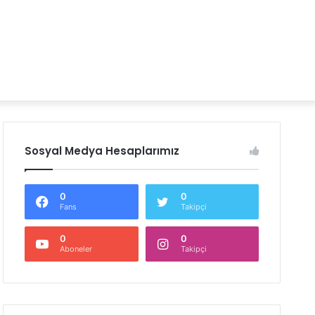
Sosyal Medya Hesaplarımız
0
0
Fans
Takipçi
0
0
Aboneler
Takipçi