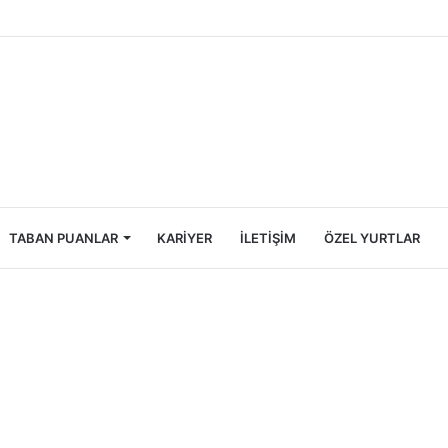
ncileri İçin Ekonomik Tatil Rehberi
TABAN PUANLAR
KARIYER
İLETIŞIM
ÖZEL YURTLAR