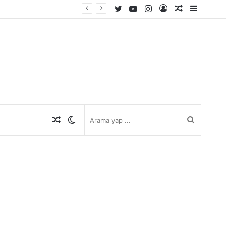
Twitter
YouTube
Instagram
Kayıt
Rastgele
Kenar
Ol
Makale
Bölmes
Rastgele
Dış
Arama
Makale
görünümü
yap
değiştir
...