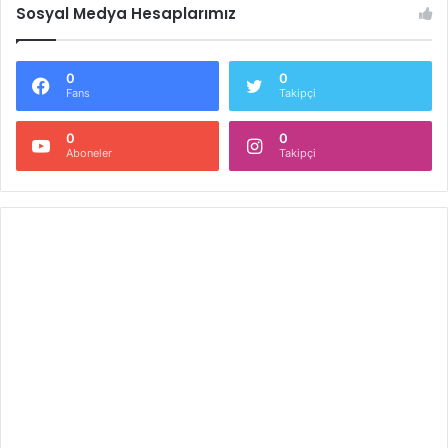
Sosyal Medya Hesaplarımız
0
0
Fans
Takipçi
0
0
Aboneler
Takipçi