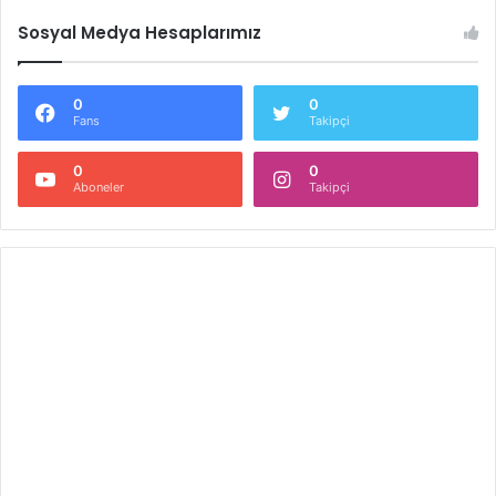
Sosyal Medya Hesaplarımız
0
0
Fans
Takipçi
0
0
Aboneler
Takipçi