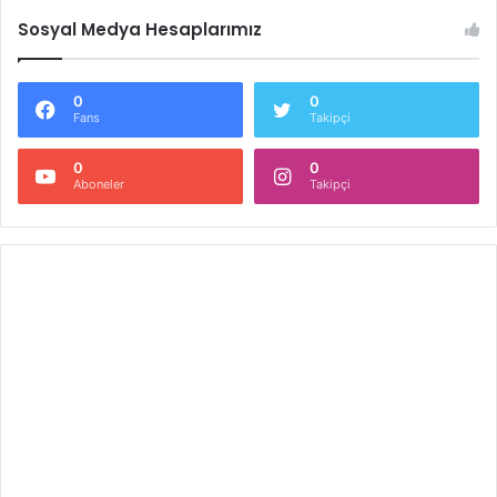
Sosyal Medya Hesaplarımız
0
0
Fans
Takipçi
0
0
Aboneler
Takipçi