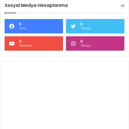
Sosyal Medya Hesaplarımız
0
0
Fans
Takipçi
0
0
Aboneler
Takipçi