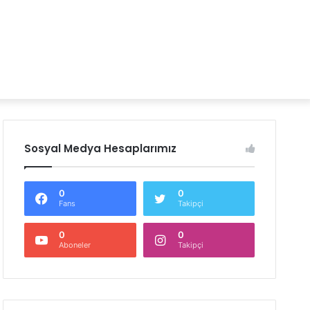
Sosyal Medya Hesaplarımız
0
0
Fans
Takipçi
0
0
Aboneler
Takipçi