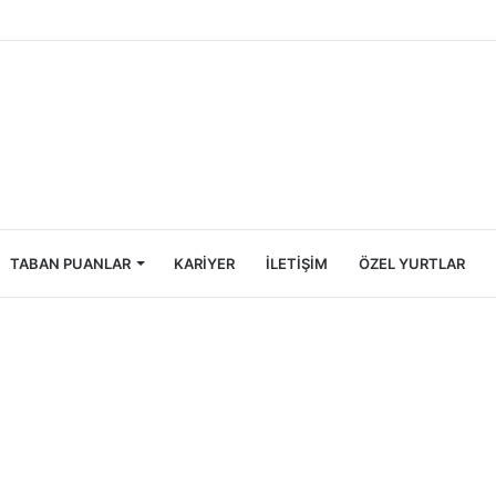
ncileri İçin Ekonomik Tatil Rehberi
TABAN PUANLAR
KARIYER
İLETIŞIM
ÖZEL YURTLAR