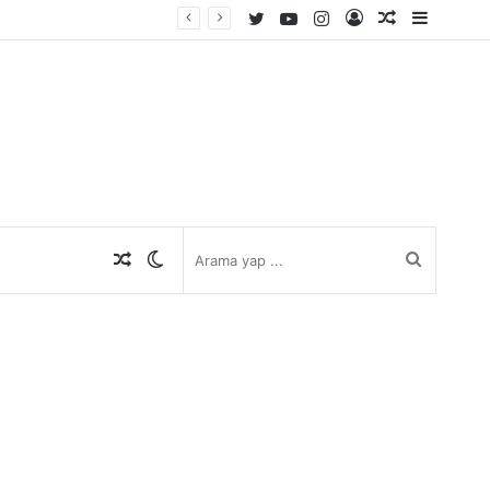
Twitter
YouTube
Instagram
Kayıt
Rastgele
Kenar
Ol
Makale
Bölmes
Rastgele
Dış
Arama
Makale
görünümü
yap
değiştir
...