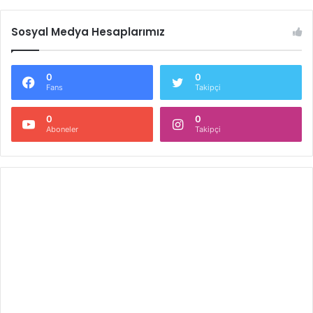
Sosyal Medya Hesaplarımız
0
0
Fans
Takipçi
0
0
Aboneler
Takipçi