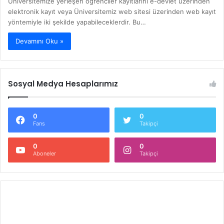
Üniversitemize yerleşen öğrenciler kayıtlarını e-devlet üzerinden
elektronik kayıt veya Üniversitemiz web sitesi üzerinden web kayıt
yöntemiyle iki şekilde yapabileceklerdir. Bu…
Devamını Oku »
Sosyal Medya Hesaplarımız
0
0
Fans
Takipçi
0
0
Aboneler
Takipçi