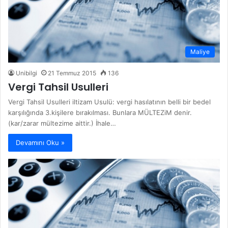
Maliye
Unibilgi
21 Temmuz 2015
136
Vergi Tahsil Usulleri
Vergi Tahsil Usulleri iltizam Usulü: vergi hasılatının belli bir bedel
karşılığında 3.kişilere bırakılması. Bunlara MÜLTEZiM denir.
(kar/zarar mültezime aittir.) İhale…
Devamını Oku »