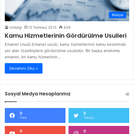
Maliye
Unibilgi
15 Temmuz 2015
439
Kamu Hizmetlerinin Gördürülme Usulleri
Emanet Usulü Emanet usulü, kamu hizmetlerinin kamu kesiminde
yer alan tüzelkişilere gördürülme usulüdür. Bir başka anlatımla
emanet, bir kamu hizmetinin…
Devamını Oku »
Sosyal Medya Hesaplarımız
0
0
Fans
Takipçi
0
0