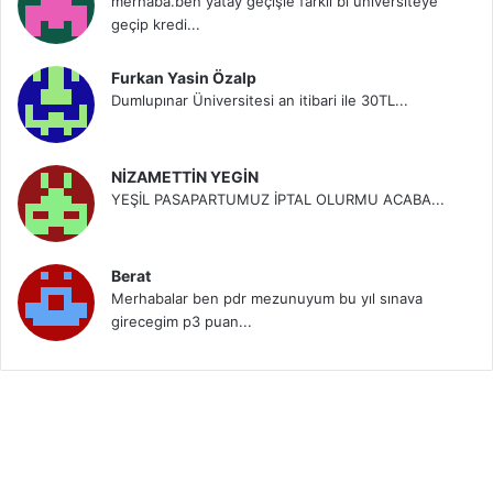
merhaba.ben yatay geçişle farklı bi üniversiteye
geçip kredi...
Furkan Yasin Özalp
Dumlupınar Üniversitesi an itibari ile 30TL...
NİZAMETTİN YEGİN
YEŞİL PASAPARTUMUZ İPTAL OLURMU ACABA...
Berat
Merhabalar ben pdr mezunuyum bu yıl sınava
girecegim p3 puan...