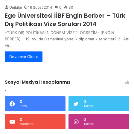
Unibilgi
16 Şubat 2014
0
30
Ege Üniversitesi İİBF Engin Berber – Türk
Dış Politikası Vize Soruları 2014
–TÜRK DIŞ POLİTİKASI 1. DÖNEM VİZE 1. ÖĞRETİM- (ENGİN
BERBER) 1-19. yy. da Osmanlıya yönelik diplomatik tehditler? 2- Anı
ve…
Devamını Oku »
Sosyal Medya Hesaplarımız
0
0
Fans
Takipçi
0
0
Aboneler
Takipçi