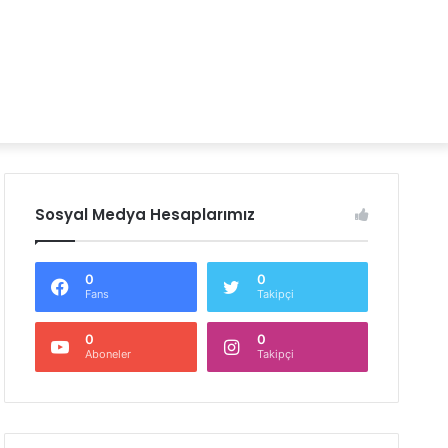
Sosyal Medya Hesaplarımız
0
0
Fans
Takipçi
0
0
Aboneler
Takipçi