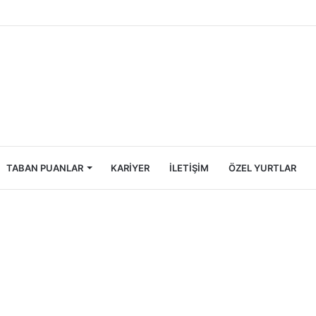
Öğrencileri İçin Ekonomik Tatil Rehberi
TABAN PUANLAR
KARIYER
İLETIŞIM
ÖZEL YURTLAR