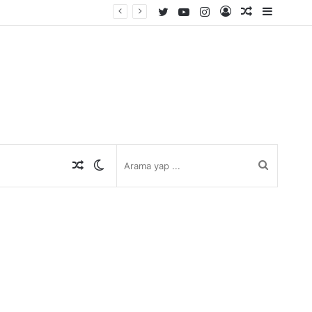
Twitter
YouTube
Instagram
Kayıt
Rastgele
Kenar
Ol
Makale
Bölmes
Rastgele
Dış
Arama
Makale
görünümü
yap
değiştir
...