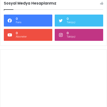
Sosyal Medya Hesaplarımız
0
0
Fans
Takipçi
0
0
Aboneler
Takipçi