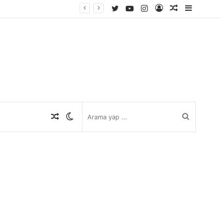
Twitter
YouTube
Instagram
Kayıt
Rastgele
Kenar
Ol
Makale
Bölmes
Rastgele
Dış
Arama
Makale
görünümü
yap
değiştir
...