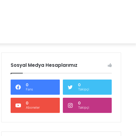
Sosyal Medya Hesaplarımız
0
0
Fans
Takipçi
0
0
Aboneler
Takipçi