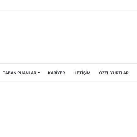
ncileri İçin Ekonomik Tatil Rehberi
TABAN PUANLAR
KARIYER
İLETIŞIM
ÖZEL YURTLAR