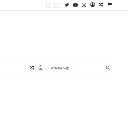
Twitter
YouTube
Instagram
Kayıt
Rastgele
Kenar
Ol
Makale
Bölmes
Rastgele
Dış
Arama
Makale
görünümü
yap
değiştir
...