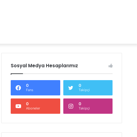
Sosyal Medya Hesaplarımız
0
0
Fans
Takipçi
0
0
Aboneler
Takipçi