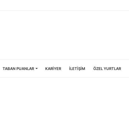
Öğrencileri İçin Ekonomik Tatil Rehberi
TABAN PUANLAR
KARIYER
İLETIŞIM
ÖZEL YURTLAR