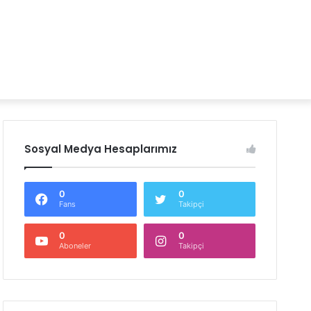
Sosyal Medya Hesaplarımız
0
0
Fans
Takipçi
0
0
Aboneler
Takipçi