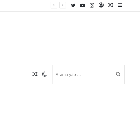
Twitter
YouTube
Instagram
Kayıt
Rastgele
Kenar
Ol
Makale
Bölmes
Rastgele
Dış
Arama
Makale
görünümü
yap
değiştir
...