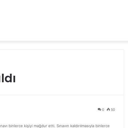
ldı
0
50
ınavı binlerce kişiyi mağdur etti. Sınavın kaldırılmasıyla binlerce