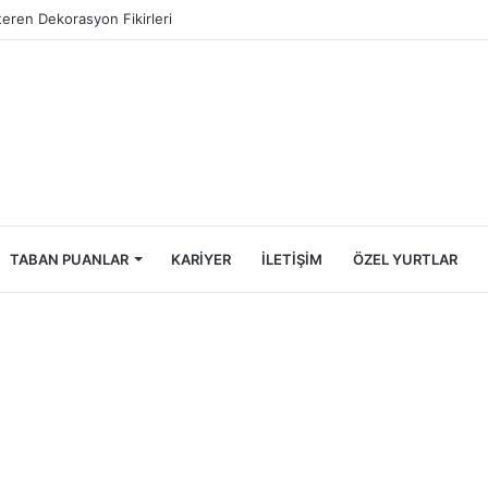
Öğrencileri İçin Ekonomik Tatil Rehberi
TABAN PUANLAR
KARIYER
İLETIŞIM
ÖZEL YURTLAR