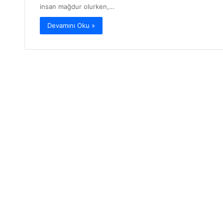
insan mağdur olurken,…
Devamını Oku »